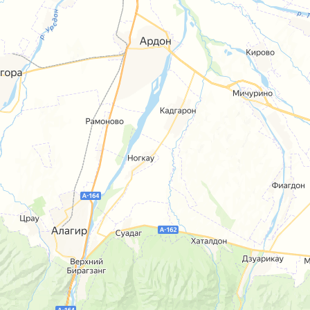
Быстрый поиск
Автослесарь
Официант
Бухгалтер
Охранник
Водитель
Повар
Врач
Продавец
Горничная
Рабочий
Грузчик
Руководитель
Инженер
Строитель
Курьер
Уборщик
Менеджер
Юрист