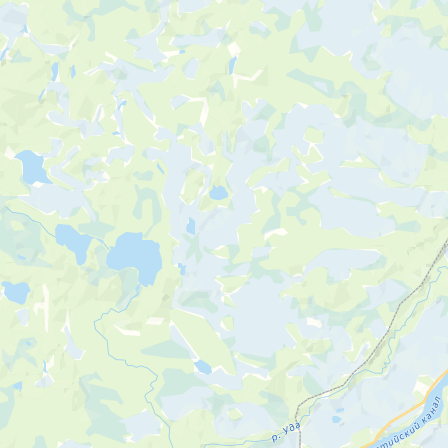
Населенный пункт
Весь регион
Беломорск
Кемь
Кондопога
показать все
Зарплата
с ежедневной оплатой
Опыт работы
без опыта
до 1 года
от 1 до 2 лет
от 2 до 5 лет
более 5 лет