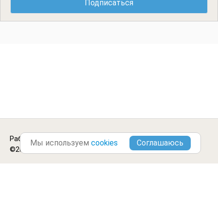
Работа в
Берёзовском
.
Городские Вакансии
Мы используем
cookies
©2013-2026
Блог
Цитаты
Отзывы
Оплатить
Контакты
Обработка данных
Подписка
Партнеры
Условия использования