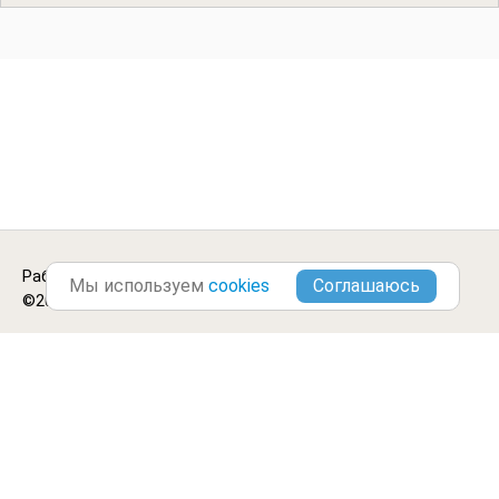
Работа в
Десногорске
.
Городские Вакансии
Мы используем
cookies
©2013-2026
Блог
Цитаты
Отзывы
Оплатить
Контакты
Обработка данных
Подписка
Партнеры
Условия использования