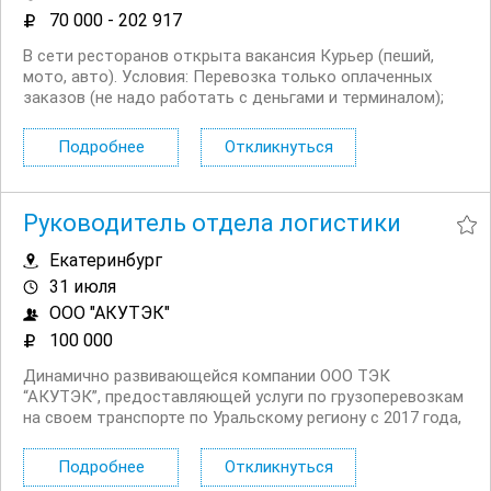
70 000 - 202 917
В сети ресторанов открыта вакансия Курьер (пеший,
мото, авто). Условия: Перевозка только оплаченных
заказов (не надо работать с деньгами и терминалом);
Сменный график работы на выбор: 5/2, 6/1, 2/2 + ночное
время до 03:00; Выходные плавающие при любом
Подробнее
Откликнуться
графике; Доход...
Руководитель отдела логистики
Екатеринбург
31 июля
ООО "АКУТЭК"
100 000
Динамично развивающейся компании ООО ТЭК
“АКУТЭК”, предоставляющей услуги по грузоперевозкам
на своем транспорте по Уральскому региону с 2017 года,
в связи с расширением штата и парка автомобилей на
постоянную работу требуется руководитель отдела
Подробнее
Откликнуться
логистики. Условия Официальное...