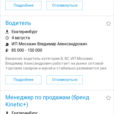
атмосферы и предлагаем разнообразное меню,
Подробнее
Откликнуться
удовлетворяющее запросы наших клиентов. В нашем
коллективе...
Водитель
Екатеринбург
4 августа
ИП Москвин Владимир Александрович
85 000 - 150 000
Вакансия: водитель категории В, ВС ИП Москвин
Владимир Александрович работает на рынке оптовой
торговли сахаром и мукой и стабильно развивается уже
несколько лет. Мы поставляем продукцию крупным и
средним клиентам по региону, ценим надёжность,
Подробнее
Откликнуться
пунктуальность и слаженную работу команды — и
сейчас...
Менеджер по продажам (бренд
Kinetic+)
Екатеринбург