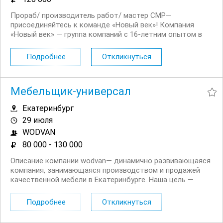
Прораб/ производитель работ/ мастер СМР—
присоединяйтесь к команде «Новый век»! Компания
«Новый век» — группа компаний с 16‑летним опытом в
строительстве. За это время мы реализовали более 1000
проектов — от уютных загородных коттеджей до
Подробнее
Откликнуться
масштабных фасадных, кровельных и отделочных работ
на...
Мебельщик-универсал
Екатеринбург
29 июля
WODVAN
80 000 - 130 000
Описание компании wodvan— динамично развивающаяся
компания, занимающаяся производством и продажей
качественной мебели в Екатеринбурге. Наша цель —
создавать оригинальные и комфортные решения для
вашего дома и офиса, которые будет приятно
Подробнее
Откликнуться
использовать каждый день. Мы ценим креативность,...