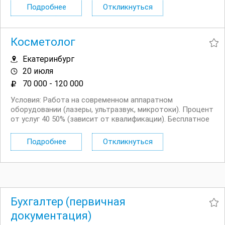
удовольствием и получайте бонусы для себя и семьи.
Подробнее
Откликнуться
Мы предлагаем: стабильность; ...
Косметолог
Екатеринбург
20 июля
70 000 - 120 000
Условия: Работа на современном аппаратном
оборудовании (лазеры, ультразвук, микротоки). Процент
от услуг 40 50% (зависит от квалификации). Бесплатное
обучение работе на новом оборудовании. Салон в
центре города с высоким трафиком клиентов.
Подробнее
Откликнуться
Официальное...
Бухгалтер (первичная
документация)