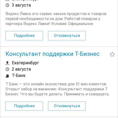
3 августа
Яндекс.Лавка это сервис заказа продуктов и товаров
первой необходимости на дом. Работай поваром у
партнера Яндекс Лавки! Условия: Официальное
трудоустройство по ТК РФ, стабильные выплаты 2 раза
в месяц на банковскую карту. В компании существует
Подробнее
Откликнуться
система карьерного роста, у вас...
Консультант поддержки Т-Бизнес
Екатеринбург
2 августа
Т-Банк
Т Банк — это онлайн экосистема для 51 млн клиентов.
Открыт набор на вакансию: Консультант поддержки Т
Бизнес. Что вы будете делать: Принимать и совершать
звонки юридическим лицам Решать возникающие
вопросы, связанные как с продуктами компании, так и с
Подробнее
Откликнуться
внешними факторами: гос....