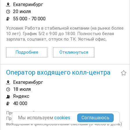
Екатеринбург
20 июля
55 000 - 70 000
Условия: Работа в стабильной компании (на рынке более
10 лет). График 5/2 с 9:00 до 18:00. Полностью белая
зарплата, соцпакет, отпуск по ТК. Уютный офис,
дружный коллектив. Обязанности: Обработка первичной
документации (счета, акты, накладные). ...
Подробнее
Откликнуться
Оператор входящего колл-центра
Екатеринбург
18 июля
Яндекс
40 000
Приглашаем Операторов входящего колл центра.
Мы используем
cookies
Предлагаем: График работы: 5/2 с плавающими
выходными и фиксированными сменами (8 часов в день)
Официальное трудоустройство, полную занятость