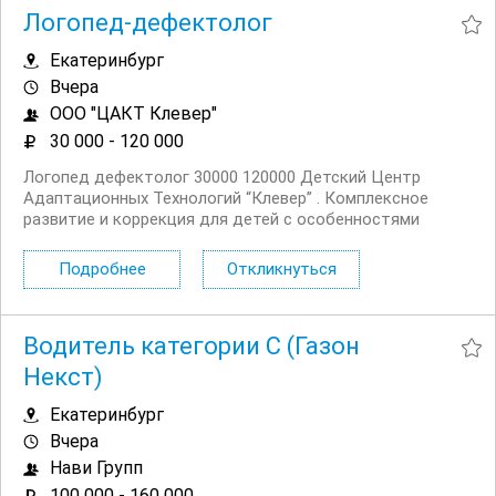
Логопед-дефектолог
Екатеринбург
Вчера
ООО "ЦАКТ Клевер"
30 000 - 120 000
Логопед дефектолог 30000 120000 Детский Центр
Адаптационных Технологий “Клевер” . Комплексное
развитие и коррекция для детей с особенностями
развития (РАС, зпрр, ДЦП) Условия: Официальное
трудоустройство Предоставляем для работы
Подробнее
Откликнуться
литературу, методические
материалы,инструменты,учебное...
Водитель категории С (Газон
Некст)
Екатеринбург
Вчера
Нави Групп
100 000 - 160 000