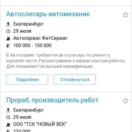
Автослесарь-автомеханик
Екатеринбург
29 июля
Автосервис ФитСервис
100 000 - 150 000
В Автосервис требуется автослесарь по ремонту
ходовой части. Рассматриваем с малым опытом работы.
Для специалистов высшей квалификации
единовременная выплата в размере ЗП при переходе с
другого места работы. Обязанности: Выполнение
Подробнее
Откликнуться
слесарных работ. Требования: Желание зарабатывать;
Своевременное...
Прораб, производитель работ
Екатеринбург
29 июля
ООО "ТСК "НОВЫЙ ВЕК"
120 000