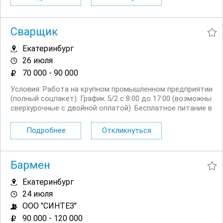
центров, лабораторий, вузов и государственных
организаций....
Сварщик
Екатеринбург
26 июля
70 000 - 90 000
Условия: Работа на крупном промышленном предприятии
(полный соцпакет). График 5/2 с 8:00 до 17:00 (возможны
сверхурочные с двойной оплатой). Бесплатное питание в
заводской столовой. Выдача спецодежды и средств
индивидуальной защиты. Ежегодная индексация...
Подробнее
Откликнуться
Бармен
Екатеринбург
24 июля
ООО "СИНТЕЗ"
90 000 - 120 000