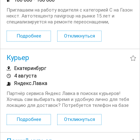
Приглашаем на работу водителя с категорией С на Газон
некст. Автотехцентр navigroup на рынке 15 лет и
специализируется на ремонте переоснащении,
обслуживании автомобилей, а также грузоперевозках.
Офис находится в Екатеринбурге, ул. 40 летия
Подробнее
Откликнуться
Комсомола, 1Д, к2 Условия: Заработная плата от...
Курьер
Екатеринбург
4 августа
Яндекс.Лавка
Партнёр сервиса Яндекс Лавка в поисках курьеров!
Хочешь сам выбирать время и удобную лично для тебя
локацию для доставок? Потребуется телефон на базе
Android 7 и выше. Что предлагаем? гибкое расписание
(вы сами выбираете удобное время для доставок, из
Подробнее
Откликнуться
представленного); заказы...