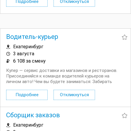
Подробнее
Откликнуться
Гарантированный доход на карту каждую...
Водитель-курьер
Екатеринбург
3 августа
6 108 за смену
Купер — сервис доставки из магазинов и ресторанов.
Присоединяйся к команде водителей курьеров на
личном авто! Чем вы будете заниматься: Забирать
заказы на машине из магазинов и доставлять их
покупателям. Почему стоит откликнуться:
Подробнее
Откликнуться
Гарантированный доход на карту каждую неделю;...
Сборщик заказов
Екатеринбург