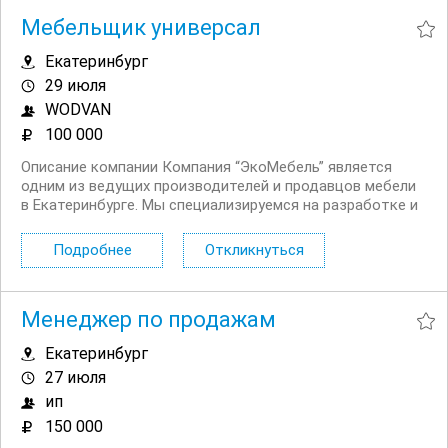
Мебельщик универсал
Екатеринбург
29 июля
WODVAN
100 000
Описание компании Компания “ЭкоМебель” является
одним из ведущих производителей и продавцов мебели
в Екатеринбурге. Мы специализируемся на разработке и
изготовлении качественной и стильной мебели для
различных интерьеров. Наша команда стремится
Подробнее
Откликнуться
обеспечить высокий уровень обслуживания...
Менеджер по продажам
Екатеринбург
27 июля
ип
150 000