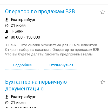
кузовного...
Оператор по продажам B2B
Екатеринбург
21 июля
Т-Банк
80 000 - 150 000
Т Банк — это онлайн экосистема для 51 млн клиентов.
Открыт набор на вакансию Оператор по продажам B2B.
Что вы будете делать: Звонить предпринимателям.
Будут и холодные, и горячие звонки Выявлять
потребности клиентов и подбирать нужные услуги. Мы
Подробнее
Откликнуться
действительно пытаемся помочь и быть...
Бухгалтер на первичную
документацию
Екатеринбург
21 июля