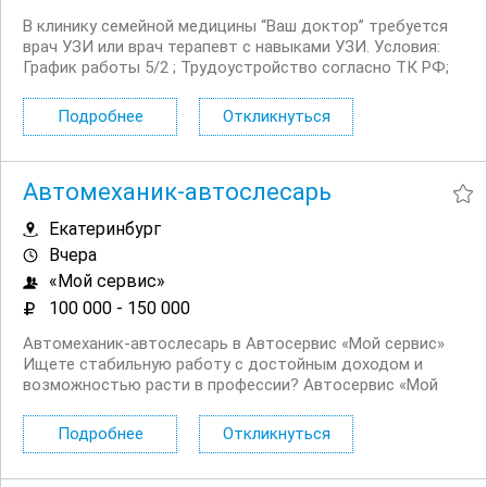
В клинику семейной медицины “Ваш доктор” требуется
врач УЗИ или врач терапевт с навыками УЗИ. Условия:
График работы 5/2 ; Трудоустройство согласно ТК РФ;
Обучение, повышение квалификации; Отпуск 28
календарных дней; Рабочее место по адресу
Подробнее
Откликнуться
Техническая,94; Комфортные условия труда...
Автомеханик-автослесарь
Екатеринбург
Вчера
«Мой сервис»
100 000 - 150 000
Автомеханик‑автослесарь в Автосервис «Мой сервис»
Ищете стабильную работу с достойным доходом и
возможностью расти в профессии? Автосервис «Мой
сервис» приглашает в команду опытного
автомеханика‑автослесаря! Мы уверенно развиваемся
Подробнее
Откликнуться
на рынке с 2022 года и продолжаем наращивать
клиентскую базу — а...