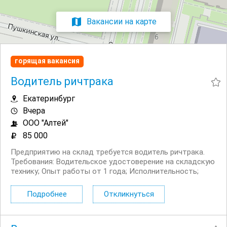
Вакансии на карте
горящая вакансия
Водитель ричтрака
Екатеринбург
Вчера
ООО "Алтей"
85 000
Предприятию на склад требуется водитель ричтрака.
Требования: Водительское удостоверение на складскую
технику; Опыт работы от 1 года; Исполнительность;
Пунктуальность; Необходимые навыки: Управление
ричтраком: навык маневрирования в проходах шириной
Подробнее
Откликнуться
от 2,7...