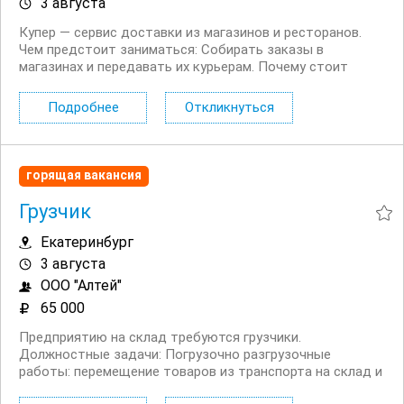
3 августа
Купер — сервис доставки из магазинов и ресторанов.
Чем предстоит заниматься: Собирать заказы в
магазинах и передавать их курьерам. Почему стоит
откликнуться: Гарантированный доход на карту каждую
неделю; Удобный график от 3 часов в день — легко
Подробнее
Откликнуться
совмещать с другими...
горящая вакансия
Грузчик
Екатеринбург
3 августа
ООО "Алтей"
65 000
Предприятию на склад требуются грузчики.
Должностные задачи: Погрузочно разгрузочные
работы: перемещение товаров из транспорта на склад и
обратно (вручную или с помощью простых средств