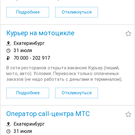
значимым делом вместе с небезразличными и
высокоскоростными людьми, быстро реагировать на
Подробнее
Откликнуться
изменения и помогать друг другу. Приглашаем
Кладовщиков на работу вахтой в...
Курьер на мотоцикле
Екатеринбург
31 июля
70 000 - 202 917
В сети ресторанов открыта вакансия Курьер (пеший,
мото, авто). Условия: Перевозка только оплаченных
заказов (не надо работать с деньгами и терминалом);
Сменный график работы на выбор: 5/2, 6/1, 2/2 + ночное
время до 03:00; Выходные плавающие при любом
Подробнее
Откликнуться
графике; Доход...
Оператор call-центра МТС
Екатеринбург
31 июля