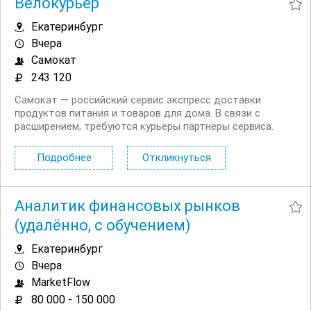
Велокурьер
Екатеринбург
Вчера
Самокат
243 120
Самокат — российский сервис экспресс доставки
продуктов питания и товаров для дома. В связи с
расширением, требуются курьеры партнеры сервиса.
Доставлять заказы можно на велосипеде, автомобиле
или пешком. Условия: Прозрачный доход без штрафов.
Подробнее
Откликнуться
Страховка на время доставок. ...
Аналитик финансовых рынков
(удалённо, с обучением)
Екатеринбург
Вчера
MarketFlow
80 000 - 150 000