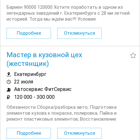
Бармен 90000 120000 Хотите поработать в одном из
легендарных заведений г. Екатеринбурга с 28 ми летней
историей. Тогда мы ждём вас!!! Условия:
Трудоустройство по ТК РФ График 3/3 Развоз после
работы Стабильная заработная плата 2 раза в месяц
Подробнее
Откликнуться
Корпоративное питание Дружный коллектив, готовый
всегда...
Мастер в кузовной цех
(жестянщик)
Екатеринбург
22 июля
Автосервис ФитСервис
120 000 - 300 000
Обязанности Сборка/разборка авто; Подготовка
элементов кузова к покраске, полировка; Пайка и
ремонт пластиковых элементов; Восстановление
геометрии кузова после ДТП; Выполнение ремонта и
восстановление деталей кузова; Сварочные работы;
Подробнее
Откликнуться
Требования Опыт работы от 1 года; Знание технологий