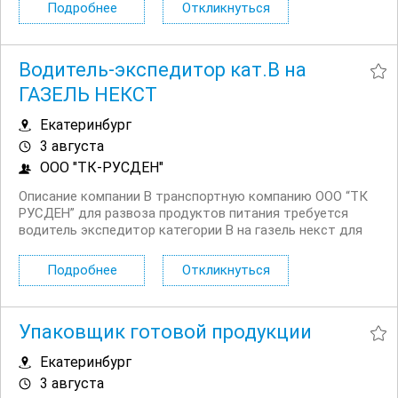
механизации); Сортировка и размещение: расстановка
Подробнее
Откликнуться
грузов по категориям, зонам хранения или...
Водитель-экспедитор кат.В на
ГАЗЕЛЬ НЕКСТ
Екатеринбург
3 августа
ООО "ТК-РУСДЕН"
Описание компании В транспортную компанию ООО “ТК
РУСДЕН” для развоза продуктов питания требуется
водитель экспедитор категории В на газель некст для
работы в городе Екатеринбург и по области. Условия
Официальное трудоустройство согласно ТК РФ.
Подробнее
Откликнуться
Конкурентоспособная заработная плата с...
Упаковщик готовой продукции
Екатеринбург
3 августа