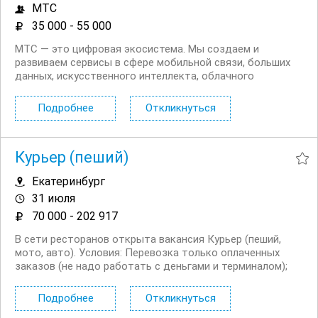
МТС
35 000 - 55 000
МТС — это цифровая экосистема. Мы создаем и
развиваем сервисы в сфере мобильной связи, больших
данных, искусственного интеллекта, облачного
хранения, медиа и финансов — все они делают жизнь
людей проще и интереснее. Открыт набор Операторов
Подробнее
Откликнуться
call центра МТС в команду клиентского сервиса. Чем...
Курьер (пеший)
Екатеринбург
31 июля
70 000 - 202 917
В сети ресторанов открыта вакансия Курьер (пеший,
мото, авто). Условия: Перевозка только оплаченных
заказов (не надо работать с деньгами и терминалом);
Сменный график работы на выбор: 5/2, 6/1, 2/2 + ночное
время до 03:00; Выходные плавающие при любом
Подробнее
Откликнуться
графике; Доход...