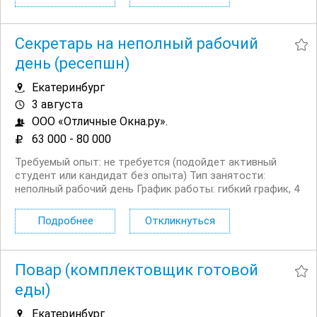
заказы. Необходимо с помощью разных транспортных...
Секретарь на неполный рабочий
день (ресепшн)
Екатеринбург
3 августа
ООО «Отличные Окна.ру».
63 000 - 80 000
Требуемый опыт: не требуется (подойдет активный
студент или кандидат без опыта) Тип занятости:
неполный рабочий день График работы: гибкий график, 4
5 часов в день (обсуждаем конкретное время, например,
с 10:00 до 14:00 или с 13:00 до 18:00) Обязанности: Прием
Подробнее
Откликнуться
входящих телефонных звонков,...
Повар (комплектовщик готовой
еды)
Екатеринбург