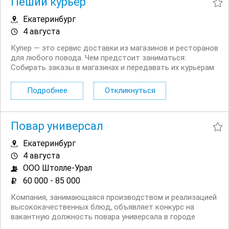
Пеший курьер
Екатеринбург
4 августа
Купер — это сервис доставки из магазинов и ресторанов
для любого повода. Чем предстоит заниматься:
Собирать заказы в магазинах и передавать их курьерам
Почему стоит откликнуться: Гарантированный доход на
карту каждую неделю; Удобный график от 3 часов в
Подробнее
Откликнуться
день — легко...
Повар универсал
Екатеринбург
4 августа
ООО Штолле-Урал
60 000 - 85 000
Компания, занимающаяся производством и реализацией
высококачественных блюд, объявляет конкурс на
вакантную должность повара универсала в городе
Екатеринбург. Мы стремимся к созданию комфортной