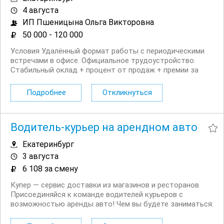
4 августа
ИП Пшеницына Ольга Викторовна
50 000 - 120 000
Условия Удалённый формат работы с периодическими
встречами в офисе. Официальное трудоустройство.
Стабильный оклад + процент от продаж + премии за
выполнение KPI. Возможность высокого дохода без
ограничений. Карьерный и профессиональный рост.
Подробнее
Откликнуться
Гибкий график работы. Доступ к современным
инструментам...
Водитель-курьер на арендном авто
Екатеринбург
3 августа
6 108 за смену
Купер — сервис доставки из магазинов и ресторанов.
Присоединяйся к команде водителей курьеров с
возможностью аренды авто! Чем вы будете заниматься:
Забирать заказы на машине из магазинов и доставлять
их покупателям Почему стоит откликнуться: