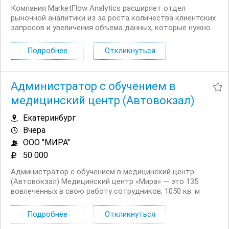
Компания MarketFlow Analytics расширяет отдел
рыночной аналитики из за роста количества клиентских
запросов и увеличения объема данных, которые нужно
ежедневно отслеживать. Ищем новых сотрудников,
чтобы усилить команду, быстрее обрабатывать
Подробнее
Откликнуться
рыночную информацию и развивать направление
анализа...
Администратор с обучением в
медицинский центр (Автовокзал)
Екатеринбург
Вчера
ООО "МИРА"
50 000
Администратор с обучением в медицинский центр
(Автовокзал) Медицинский центр «Мира» — это 135
вовлеченных в свою работу сотрудников, 1050 кв. м
уютных современных площадей и атмосфера, в которой
хочется работать и развиваться. Вклад в здоровье
Подробнее
Откликнуться
нации — звучит громко, но именно этим занимается...