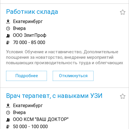
Работник склада
Екатеринбург
Вчера
ООО ЭлитПроф
70 000 - 85 000
Условия: Обучение и наставничество; Дополнительные
поощрения за новаторство, внедрение мероприятий
повышающих производительность труда и облегчающих
выполнение своих рабочих обязанностей; Официальное
трудоустройство; Обучение специфике работы; График
Подробнее
Откликнуться
работы 5/2 с 9 до 18; Выплата зарплаты 2 раза в...
Врач терапевт, с навыками УЗИ
Екатеринбург
Вчера
ООО КСМ "ВАШ ДОКТОР"
50 000 - 100 000