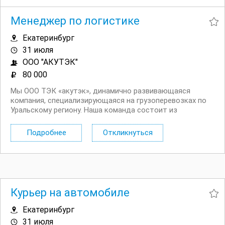
Менеджер по логистике
Екатеринбург
31 июля
ООО "АКУТЭК"
80 000
Мы ООО ТЭК «акутэк», динамично развивающаяся
компания, специализирующаяся на грузоперевозках по
Уральскому региону. Наша команда состоит из
высококвалифицированных специалистов, и мы
стремимся к постоянному развитию и
Подробнее
Откликнуться
усовершенствованию наших процессов. Нам на
постоянную работу срочно...
Курьер на автомобиле
Екатеринбург
31 июля