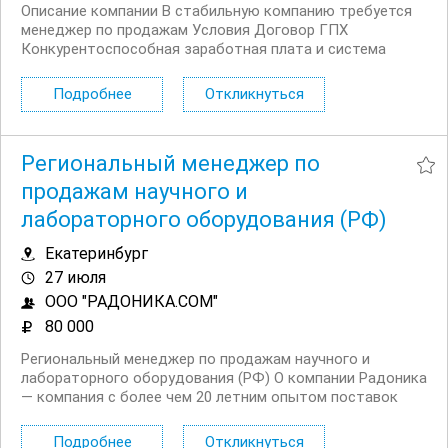
Описание компании В стабильную компанию требуется
менеджер по продажам Условия Договор ГПХ
Конкурентоспособная заработная плата и система
бонусов. Гибкий график работы. Доступ к актуальным
материалам и обучению. наличие ВУ приветствуется
Подробнее
Откликнуться
Корпоративные мероприятия и программы повышения...
Региональный менеджер по
продажам научного и
лабораторного оборудования (РФ)
Екатеринбург
27 июля
ООО "РАДОНИКА.СОМ"
80 000
Региональный менеджер по продажам научного и
лабораторного оборудования (РФ) О компании Радоника
— компания с более чем 20 летним опытом поставок
научного, лабораторного и аналитического
оборудования для промышленных предприятий, научных
Подробнее
Откликнуться