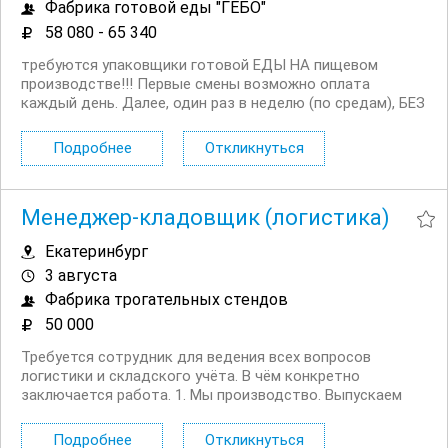
Фабрика готовой еды "ГЕБО"
58 080 - 65 340
требуются упаковщики готовой ЕДЫ НА пищевом
производстве!!! Первые смены возможно оплата
каждый день. Далее, один раз в неделю (по средам), БЕЗ
задержек! Можно на карту третьего лица (родственника,
знакомого и т.д.) Прямой работодатель! Условия
Подробнее
Откликнуться
работы: 2 640р. за дневную смену и 2 970 руб/смена за...
Менеджер-кладовщик (логистика)
Екатеринбург
3 августа
Фабрика трогательных стендов
50 000
Требуется сотрудник для ведения всех вопросов
логистики и складского учёта. В чём конкретно
заключается работа. 1. Мы производство. Выпускаем
продукцию для клиентов по всей стране. Нам нужно от
клиентов доставлять сырье, а им отправлять готовые
Подробнее
Откликнуться