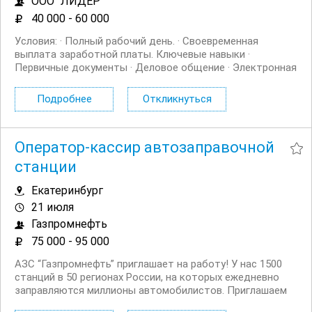
ООО "ЛИДЕР"
40 000 - 60 000
Условия: · Полный рабочий день. · Своевременная
выплата заработной платы. Ключевые навыки ·
Первичные документы · Деловое общение · Электронная
почта · Работа с оргтехникой · Internet Обязанности:
1.Оформление первичной документации 2.Формирование
Подробнее
Откликнуться
в базе 1С документов по поступлению товаров,...
Оператор-кассир автозаправочной
станции
Екатеринбург
21 июля
Газпромнефть
75 000 - 95 000
АЗС “Газпромнефть” приглашает на работу! У нас 1500
станций в 50 регионах России, на которых ежедневно
заправляются миллионы автомобилистов. Приглашаем
на работу операторов кассиров. Работайте с