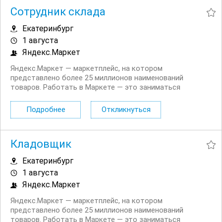
Сотрудник склада
Екатеринбург
1 августа
Яндекс.Маркет
Яндекс.Маркет — маркетплейс, на котором
представлено более 25 миллионов наименований
товаров. Работать в Маркете — это заниматься
значимым делом вместе с небезразличными и
высокоскоростными людьми, быстро реагировать на
Подробнее
Откликнуться
изменения и помогать друг другу. Приглашаем
Сотрудников скалада/Кладовщиков на...
Кладовщик
Екатеринбург
1 августа
Яндекс.Маркет
Яндекс.Маркет — маркетплейс, на котором
представлено более 25 миллионов наименований
товаров. Работать в Маркете — это заниматься