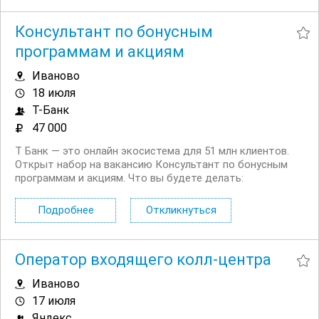
Консультант по бонусным
программам и акциям
Иваново
18 июля
Т-Банк
47 000
Т Банк — это онлайн экосистема для 51 млн клиентов.
Открыт набор на вакансию Консультант по бонусным
программам и акциям. Что вы будете делать:
Консультировать клиентов по вопросам начисления и
использования кэшбэка, бонусов и участия в акциях
Подробнее
Откликнуться
Помогать разобраться в условиях...
Оператор входящего колл-центра
Иваново
17 июля
Яндекс