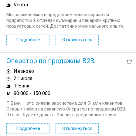
Ventra
Мы расширяемся и предлагаем новые варианты
подработки в отделах кулинарии и пекарнях крупных
продуктовых сетей. Достаточно минимального опыта
работы! Условия: Компенсация оформления
медицинской книжки Бесплатное обучение. Нет опыта?
Подробнее
Откликнуться
Не беда! Введем в курс дела, подскажем,...
Оператор по продажам B2B
Иваново
21 июля
Т-Банк
80 000 - 150 000
Т Банк — это онлайн экосистема для 51 млн клиентов.
Открыт набор на вакансию Оператор по продажам B2B.
Что вы будете делать: Звонить предпринимателям.
Будут и холодные, и горячие звонки Выявлять
потребности клиентов и подбирать нужные услуги. Мы
Подробнее
Откликнуться
действительно пытаемся помочь и быть...