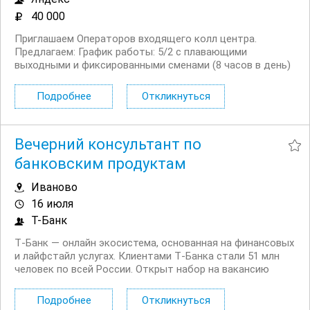
40 000
Приглашаем Операторов входящего колл центра.
Предлагаем: График работы: 5/2 с плавающими
выходными и фиксированными сменами (8 часов в день)
Официальное трудоустройство, полную занятость
Удалённую работу и гибкий график — 5/2 с плавающими
Подробнее
Откликнуться
выходными и фиксированными сменами...
Вечерний консультант по
банковским продуктам
Иваново
16 июля
Т-Банк
Т‑Банк — онлайн экосистема, основанная на финансовых
и лайфстайл услугах. Клиентами Т‑Банка стали 51 млн
человек по всей России. Открыт набор на вакансию
Вечерний консультант по банковским продуктам. Что вы
будете делать: Консультировать клиентов по
Подробнее
Откликнуться
депозитным продуктам на входящих звонках...