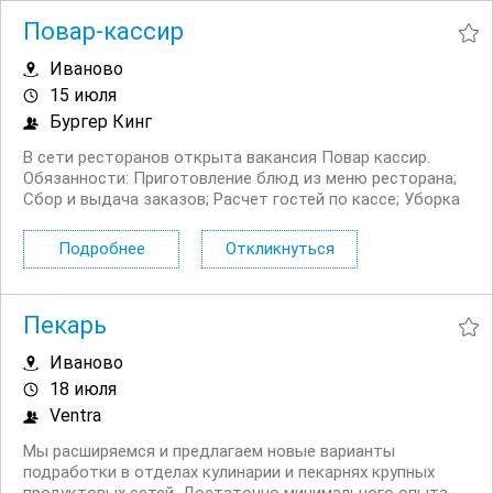
Повар-кассир
Иваново
15 июля
Бургер Кинг
В сети ресторанов открыта вакансия Повар кассир.
Обязанности: Приготовление блюд из меню ресторана;
Сбор и выдача заказов; Расчет гостей по кассе; Уборка
служебных и гостевых помещений ресторана; Помощь
гостям ресторана. Условия: Официальное...
Подробнее
Откликнуться
Пекарь
Иваново
18 июля
Ventra
Мы расширяемся и предлагаем новые варианты
подработки в отделах кулинарии и пекарнях крупных