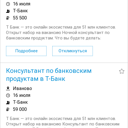
16 июля
Т-Банк
55 500
Т Банк — это онлайн экосистема для 51 млн клиентов.
Открыт набор на вакансию Ночной консультант по
банковским продуктам. Что вы будете делать:
Консультировать клиентов по депозитным продуктам
на входящих звонках Работать на входящих обращениях
Подробнее
Откликнуться
— заниматься поиском клиентов не нужно...
Консультант по банковским
продуктам в Т-Банк
Иваново
16 июля
Т-Банк
59 000
Т Банк — это онлайн экосистема для 51 млн клиентов.
Открыт набор на вакансию Консультант по банковским