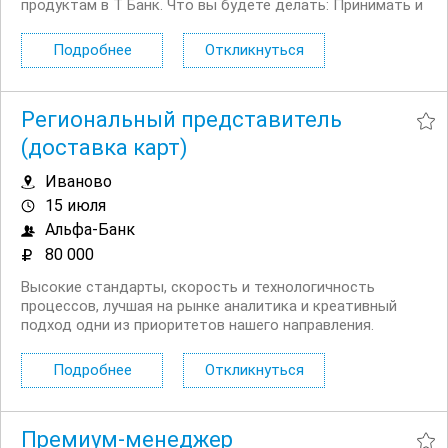
продуктам в Т Банк. Что вы будете делать: Принимать и
распределять поступающие обращения
Консультировать действующих и потенциальных
Подробнее
Откликнуться
клиентов банка по телефону и в чате Вам...
Региональный представитель
(доставка карт)
Иваново
15 июля
Альфа-Банк
80 000
Высокие стандарты, скорость и технологичность
процессов, лучшая на рынке аналитика и креативный
подход одни из приоритетов нашего направления.
Приглашаем представителей банка/региональных
представителей для доставки карт. Чем предстоит
Подробнее
Откликнуться
заниматься: Доставлять клиентам банковские
продукты....
Премиум-менеджер