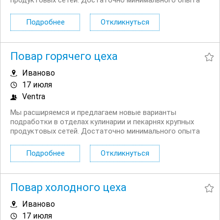
продуктовых сетей. Достаточно минимального опыта
работы! Условия: Компенсация оформления
медицинской книжки Бесплатное обучение. Нет опыта?
Подробнее
Откликнуться
Не беда! Введем в курс дела, подскажем,...
Повар горячего цеха
Иваново
17 июля
Ventra
Мы расширяемся и предлагаем новые варианты
подработки в отделах кулинарии и пекарнях крупных
продуктовых сетей. Достаточно минимального опыта
работы! Условия: Компенсация оформления
медицинской книжки Бесплатное обучение. Нет опыта?
Подробнее
Откликнуться
Не беда! Введем в курс дела, подскажем,...
Повар холодного цеха
Иваново
17 июля