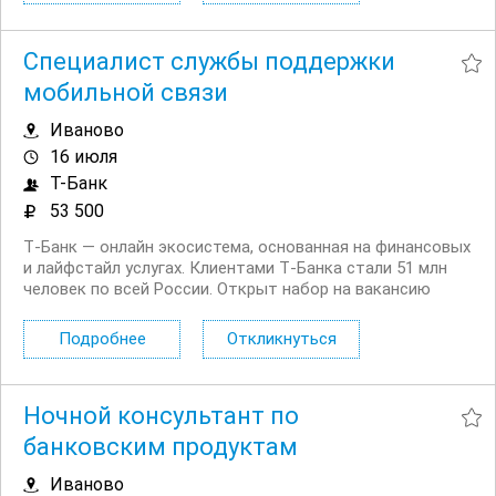
Специалист службы поддержки
мобильной связи
Иваново
16 июля
Т-Банк
53 500
Т‑Банк — онлайн экосистема, основанная на финансовых
и лайфстайл услугах. Клиентами Т‑Банка стали 51 млн
человек по всей России. Открыт набор на вакансию
Специалист службы поддержки мобильной связи в
регионах. Что вы будете делать: Работать с
Подробнее
Откликнуться
действующими и потенциальными клиентами на...
Ночной консультант по
банковским продуктам
Иваново