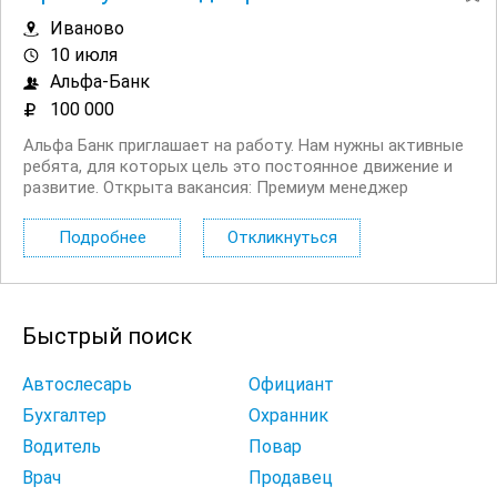
Иваново
10 июля
Альфа-Банк
100 000
Альфа Банк приглашает на работу. Нам нужны активные
ребята, для которых цель это постоянное движение и
развитие. Открыта вакансия: Премиум менеджер
менеджер по работе с VIP клиентами. Работа в офисе с
клиентами лично и по телефону. Чем предстоит
Подробнее
Откликнуться
заниматься: Привлекать новых...
Быстрый поиск
Автослесарь
Официант
Бухгалтер
Охранник
Водитель
Повар
Врач
Продавец