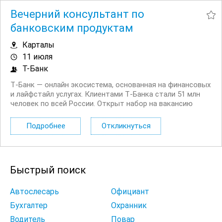
Вечерний консультант по
банковским продуктам
Карталы
11 июля
Т-Банк
Т‑Банк — онлайн экосистема, основанная на финансовых
и лайфстайл услугах. Клиентами Т‑Банка стали 51 млн
человек по всей России. Открыт набор на вакансию
Вечерний консультант по банковским продуктам. Что вы
будете делать: Консультировать клиентов по
Подробнее
Откликнуться
депозитным продуктам на входящих звонках...
Быстрый поиск
Автослесарь
Официант
Бухгалтер
Охранник
Водитель
Повар