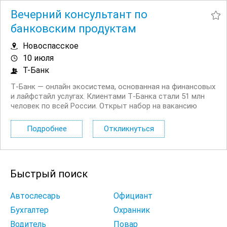
Вечерний консультант по
банковским продуктам
Новоспасское
10 июля
Т-Банк
Т‑Банк — онлайн экосистема, основанная на финансовых
и лайфстайл услугах. Клиентами Т‑Банка стали 51 млн
человек по всей России. Открыт набор на вакансию
Вечерний консультант по банковским продуктам. Что вы
будете делать: Консультировать клиентов по
Подробнее
Откликнуться
депозитным продуктам на входящих звонках...
Быстрый поиск
Автослесарь
Официант
Бухгалтер
Охранник
Водитель
Повар