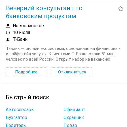
Вечерний консультант по
банковским продуктам
Новоспасское
10 июля
Т-Банк
Т‑Банк — онлайн экосистема, основанная на финансовых
и лайфстайл услугах. Клиентами Т‑Банка стали 51 млн
человек по всей России. Открыт набор на вакансию
Вечерний консультант по банковским продуктам. Что вы
будете делать: Консультировать клиентов по
Подробнее
Откликнуться
депозитным продуктам на входящих звонках...
Быстрый поиск
Автослесарь
Официант
Бухгалтер
Охранник
Водитель
Повар