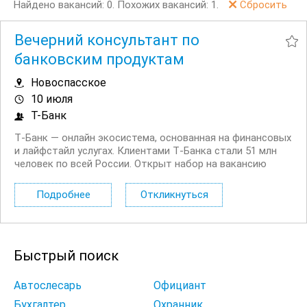
Найдено вакансий: 0.
Похожих вакансий: 1.
Сбросить
Вечерний консультант по
банковским продуктам
Новоспасское
10 июля
Т-Банк
Т‑Банк — онлайн экосистема, основанная на финансовых
и лайфстайл услугах. Клиентами Т‑Банка стали 51 млн
человек по всей России. Открыт набор на вакансию
Вечерний консультант по банковским продуктам. Что вы
будете делать: Консультировать клиентов по
Подробнее
Откликнуться
депозитным продуктам на входящих звонках...
Быстрый поиск
Автослесарь
Официант
Бухгалтер
Охранник