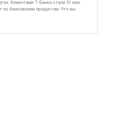
угах. Клиентами Т‑Банка стали 51 млн
т по банковским продуктам. Что вы
входящих звонках...