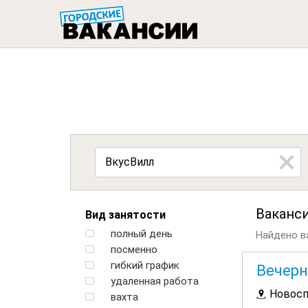
ГОРОДСК
Ваканс
Вид занятости
полный день
Найдено ва
посменно
гибкий график
Вечерн
удаленная работа
Новосп
вахта