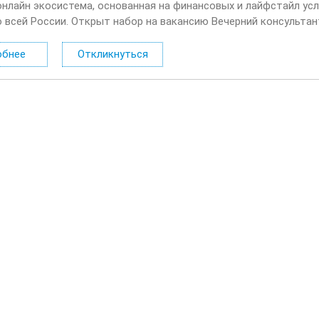
онлайн экосистема, основанная на финансовых и лайфстайл усл
о всей России. Открыт набор на вакансию Вечерний консультан
лать: Консультировать клиентов по депозитным продуктам на 
обнее
Откликнуться