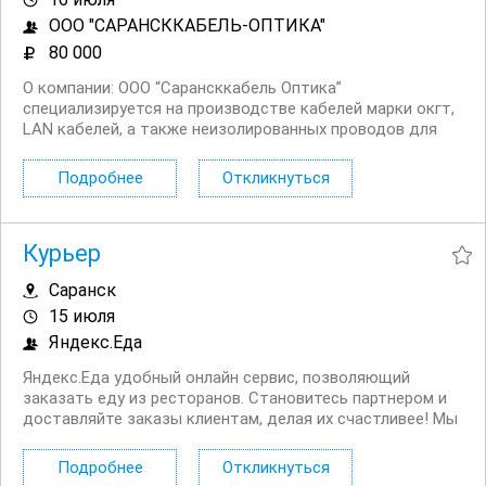
ООО "САРАНСККАБЕЛЬ-ОПТИКА"
80 000
О компании: ООО “Сарансккабель Оптика”
специализируется на производстве кабелей марки окгт,
LAN кабелей, а также неизолированных проводов для
воздушных линий электропередачи марок А, АС.
Обязанности: Оперирование производственным
Подробнее
Откликнуться
оборудованием на линии производства. ...
Курьер
Саранск
15 июля
Яндекс.Еда
Яндекс.Еда удобный онлайн сервис, позволяющий
заказать еду из ресторанов. Становитесь партнером и
доставляйте заказы клиентам, делая их счастливее! Мы
в поиске команды курьеров для компании,
сотрудничающей с сервисом Яндекс.Еда. Условия:
Подробнее
Откликнуться
Первая выплата поступает через две недели,...