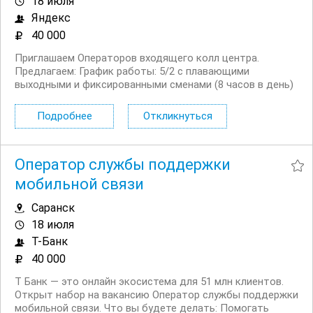
18 июля
Яндекс
40 000
Приглашаем Операторов входящего колл центра.
Предлагаем: График работы: 5/2 с плавающими
выходными и фиксированными сменами (8 часов в день)
Официальное трудоустройство, полную занятость
Удалённую работу и гибкий график — 5/2 с плавающими
Подробнее
Откликнуться
выходными и фиксированными сменами...
Оператор службы поддержки
мобильной связи
Саранск
18 июля
Т-Банк
40 000
Т Банк — это онлайн экосистема для 51 млн клиентов.
Открыт набор на вакансию Оператор службы поддержки
мобильной связи. Что вы будете делать: Помогать