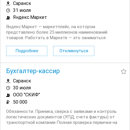
Саранск
31 июля
Яндекс.Маркет
Яндекс.Маркет — маркетплейс, на котором
представлено более 25 миллионов наименований
товаров. Работать в Маркете — это заниматься
значимым делом вместе с небезразличными и
высокоскоростными людьми, быстро реагировать на
Подробнее
Откликнуться
изменения и помогать друг другу. Приглашаем
Кладовщиков на работу вахтой в...
Бухгалтер-кассир
Саранск
30 июля
ООО "СКИФ"
50 000
Обязанности: Приемка, сверка с заявками и контроль
логистических документов (УПД, счета фактуры) от
транспортной компании Полная проверка первички на
предмет ошибок, двойных номеров, соответствия 54 ФЗ