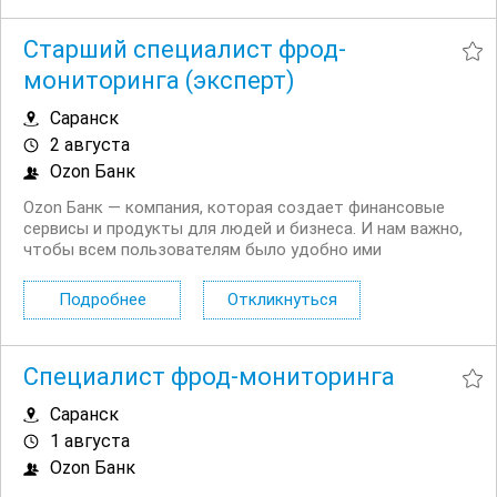
Сотрудников скалада/Кладовщиков на...
Старший специалист фрод-
мониторинга (эксперт)
Саранск
2 августа
Ozon Банк
Ozon Банк — компания, которая создает финансовые
сервисы и продукты для людей и бизнеса. И нам важно,
чтобы всем пользователям было удобно ими
пользоваться. Приглашаем Старших специалистов фрод
мониторинга (экспертов). Мы предлагаем: ДМС со
Подробнее
Откликнуться
стоматологией с первого месяца работы ...
Специалист фрод-мониторинга
Саранск
1 августа
Ozon Банк