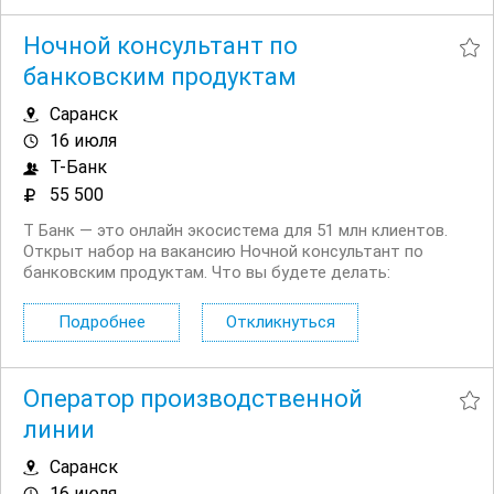
Ночной консультант по
банковским продуктам
Саранск
16 июля
Т-Банк
55 500
Т Банк — это онлайн экосистема для 51 млн клиентов.
Открыт набор на вакансию Ночной консультант по
банковским продуктам. Что вы будете делать:
Консультировать клиентов по депозитным продуктам
на входящих звонках Работать на входящих обращениях
Подробнее
Откликнуться
— заниматься поиском клиентов не нужно...
Оператор производственной
линии
Саранск
16 июля