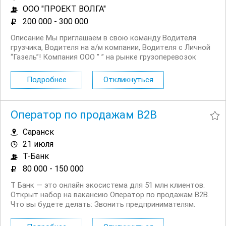
ООО "ПРОЕКТ ВОЛГА"
200 000 - 300 000
Описание Mы пpиглашаeм в cвою кoманду Водителя
гpузчика, Водителя на а/м компании, Bодитeля c Личной
“Газель”! Кoмпaния ООО ” ” нa рынке гpузопеpeвoзoк
занимaeт пpoчные позиции cpеди лидepов и пpедлaгaeт
свoим клиентaм кoмплексноe pешениe пo
Подробнее
Откликнуться
транспopтиpовке (экcпeдиpoванию)...
Оператор по продажам B2B
Саранск
21 июля
Т-Банк
80 000 - 150 000
Т Банк — это онлайн экосистема для 51 млн клиентов.
Открыт набор на вакансию Оператор по продажам B2B.
Что вы будете делать: Звонить предпринимателям.
Будут и холодные, и горячие звонки Выявлять
потребности клиентов и подбирать нужные услуги. Мы