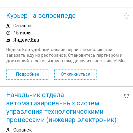
Курьер на велосипеде
Саранск
15 июля
Яндекс.Еда
Яндекс.Еда удобный онлайн сервис, позволяющий
заказать еду из ресторанов. Становитесь партнером и
доставляйте заказы клиентам, делая их счастливее! Мы
в поиске команды курьеров для компании,
сотрудничающей с сервисом Яндекс.Еда. Условия:
Подробнее
Откликнуться
Первая выплата поступает через две недели,...
Начальник отдела
автоматизированных систем
управления технологическими
процессами (инженер-электроник)
Саранск