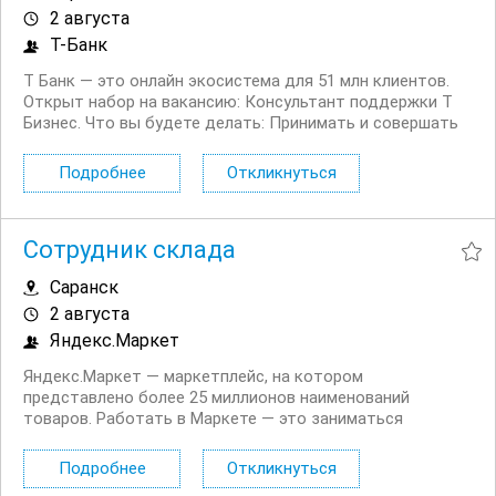
2 августа
Т-Банк
Т Банк — это онлайн экосистема для 51 млн клиентов.
Открыт набор на вакансию: Консультант поддержки Т
Бизнес. Что вы будете делать: Принимать и совершать
звонки юридическим лицам Решать возникающие
вопросы, связанные как с продуктами компании, так и с
Подробнее
Откликнуться
внешними факторами: гос....
Сотрудник склада
Саранск
2 августа
Яндекс.Маркет
Яндекс.Маркет — маркетплейс, на котором
представлено более 25 миллионов наименований
товаров. Работать в Маркете — это заниматься
значимым делом вместе с небезразличными и
высокоскоростными людьми, быстро реагировать на
Подробнее
Откликнуться
изменения и помогать друг другу. Приглашаем