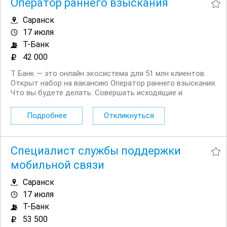
Оператор раннего взыскания
Саранск
17 июля
Т-Банк
42 000
Т Банк — это онлайн экосистема для 51 млн клиентов.
Открыт набор на вакансию Оператор раннего взыскания.
Что вы будете делать: Совершать исходящие и
принимать входящие звонки Вести телефонные
переговоры с должниками и их окружением Выставлять
Подробнее
Откликнуться
требование на оплату долга,...
Специалист службы поддержки
мобильной связи
Саранск
17 июля
Т-Банк
53 500