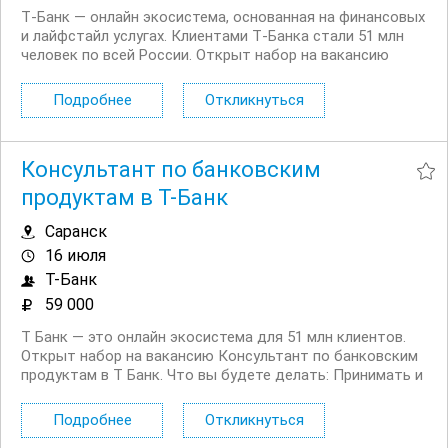
Т‑Банк — онлайн экосистема, основанная на финансовых
и лайфстайл услугах. Клиентами Т‑Банка стали 51 млн
человек по всей России. Открыт набор на вакансию
Специалист службы поддержки мобильной связи в
регионах. Что вы будете делать: Работать с
Подробнее
Откликнуться
действующими и потенциальными клиентами на...
Консультант по банковским
продуктам в Т-Банк
Саранск
16 июля
Т-Банк
59 000
Т Банк — это онлайн экосистема для 51 млн клиентов.
Открыт набор на вакансию Консультант по банковским
продуктам в Т Банк. Что вы будете делать: Принимать и
распределять поступающие обращения
Консультировать действующих и потенциальных
Подробнее
Откликнуться
клиентов банка по телефону и в чате Вам...