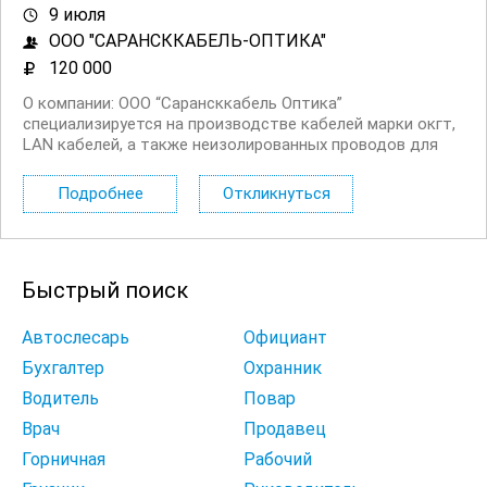
9 июля
ООО "САРАНСККАБЕЛЬ-ОПТИКА"
120 000
О компании: ООО “Сарансккабель Оптика”
специализируется на производстве кабелей марки окгт,
LAN кабелей, а также неизолированных проводов для
воздушных линий электропередачи марок А, АС.
Обязанности: Ремонт и техническое обслуживание
Подробнее
Откликнуться
устройств асутп на предприятии. ...
Быстрый поиск
Автослесарь
Официант
Бухгалтер
Охранник
Водитель
Повар
Врач
Продавец
Горничная
Рабочий