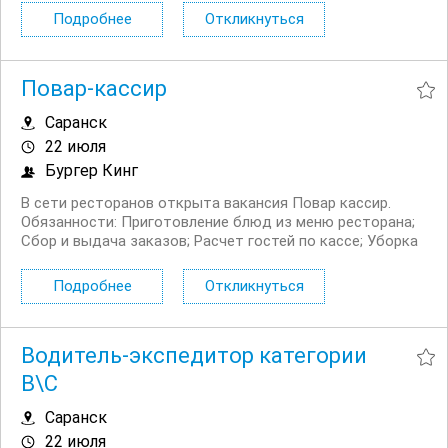
и правильности реквизитов (включая МЧД и
Подробнее
Откликнуться
доверенности). Отражение операций в 1С:УНФ/
Бухгалтерия...
Повар-кассир
Саранск
22 июля
Бургер Кинг
В сети ресторанов открыта вакансия Повар кассир.
Обязанности: Приготовление блюд из меню ресторана;
Сбор и выдача заказов; Расчет гостей по кассе; Уборка
служебных и гостевых помещений ресторана; Помощь
гостям ресторана. Условия: Официальное...
Подробнее
Откликнуться
Водитель-экспедитор категории
В\С
Саранск
22 июля