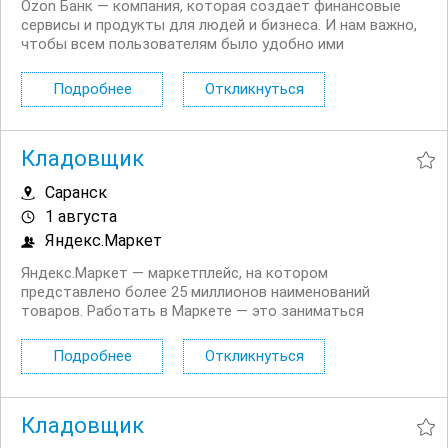
Ozon Банк — компания, которая создает финансовые
сервисы и продукты для людей и бизнеса. И нам важно,
чтобы всем пользователям было удобно ими
пользоваться. Приглашаем Специалистов фрод
мониторинга. Мы предлагаем: ДМС со стоматологией с
Подробнее
Откликнуться
первого месяца работы Оформление по ТК:...
Кладовщик
Саранск
1 августа
Яндекс.Маркет
Яндекс.Маркет — маркетплейс, на котором
представлено более 25 миллионов наименований
товаров. Работать в Маркете — это заниматься
значимым делом вместе с небезразличными и
высокоскоростными людьми, быстро реагировать на
Подробнее
Откликнуться
изменения и помогать друг другу. Приглашаем
Кладовщиков на работу вахтой в...
Кладовщик