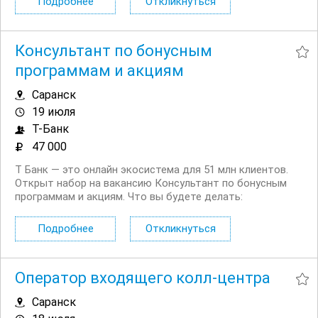
Подробнее
Откликнуться
действительно пытаемся помочь и быть...
Консультант по бонусным
программам и акциям
Саранск
19 июля
Т-Банк
47 000
Т Банк — это онлайн экосистема для 51 млн клиентов.
Открыт набор на вакансию Консультант по бонусным
программам и акциям. Что вы будете делать:
Консультировать клиентов по вопросам начисления и
использования кэшбэка, бонусов и участия в акциях
Подробнее
Откликнуться
Помогать разобраться в условиях...
Оператор входящего колл-центра
Саранск