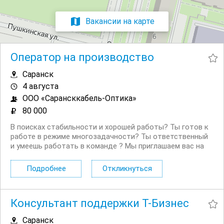
Вакансии на карте
Оператор на производство
Саранск
4 августа
ООО «Сарансккабель-Оптика»
80 000
В поисках стабильности и хорошей работы? Ты готов к
работе в режиме многозадачности? Ты ответственный
и умеешь работать в команде ? Мы приглашаем вас на
производство кабельной продукции ‍ С нас лучшее : ЗП
от 80.000р Транспорт, питание , ДМС за наш счёт
Подробнее
Откликнуться
оформление по тк Сменный график работы...
Консультант поддержки Т-Бизнес
Саранск