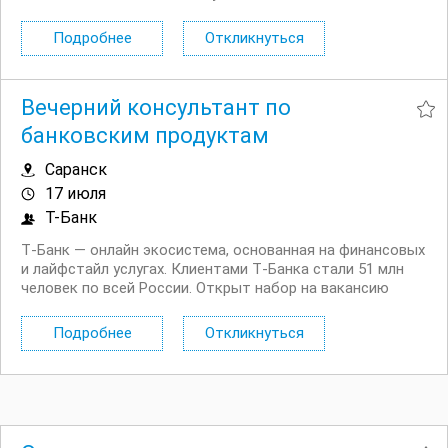
клиентам в чате и на входящих звонках по вопросам
использования мобильной связи Помогать с
Подробнее
Откликнуться
настройками мобильной связи ...
Вечерний консультант по
банковским продуктам
Саранск
17 июля
Т-Банк
Т‑Банк — онлайн экосистема, основанная на финансовых
и лайфстайл услугах. Клиентами Т‑Банка стали 51 млн
человек по всей России. Открыт набор на вакансию
Вечерний консультант по банковским продуктам. Что вы
будете делать: Консультировать клиентов по
Подробнее
Откликнуться
депозитным продуктам на входящих звонках...