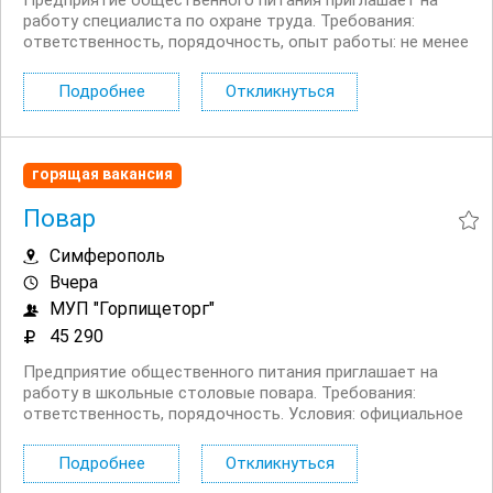
Предприятие общественного питания приглашает на
работу специалиста по охране труда. Требования:
ответственность, порядочность, опыт работы: не менее
1 года. Условия: официальное трудоустройство, график
работы: 5/2, работа на период декретного отпуска...
Подробнее
Откликнуться
горящая вакансия
Повар
Симферополь
Вчера
МУП "Горпищеторг"
45 290
Предприятие общественного питания приглашает на
работу в школьные столовые повара. Требования:
ответственность, порядочность. Условия: официальное
трудоустройство, график работы: 5/2, зарплата: 45 290
руб/мес до вычета НДФЛ, бесплатное питание....
Подробнее
Откликнуться