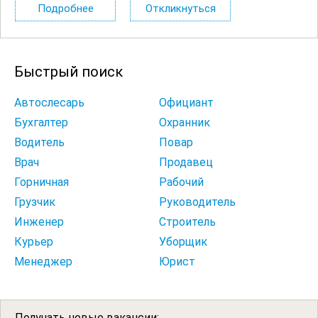
обработки акрилового камня Требования Опыт работы
Подробнее
Откликнуться
в сборке мебели от 1 года. Знание...
Быстрый поиск
Автослесарь
Официант
Бухгалтер
Охранник
Водитель
Повар
Врач
Продавец
Горничная
Рабочий
Грузчик
Руководитель
Инженер
Строитель
Курьер
Уборщик
Менеджер
Юрист
Получать новые вакансии: