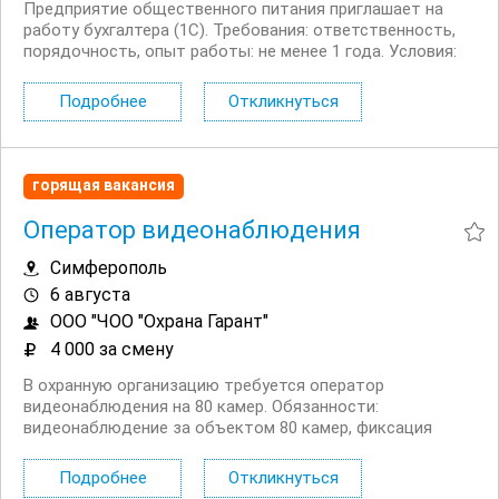
Предприятие общественного питания приглашает на
работу бухгалтера (1С). Требования: ответственность,
порядочность, опыт работы: не менее 1 года. Условия:
официальное трудоустройство, график работы: 5/2,
работа на период декретного отпуска основного...
Подробнее
Откликнуться
горящая вакансия
Оператор видеонаблюдения
Симферополь
6 августа
ООО "ЧОО "Охрана Гарант"
4 000 за смену
В охранную организацию требуется оператор
видеонаблюдения на 80 камер. Обязанности:
видеонаблюдение за объектом 80 камер, фиксация
нарушений на территории обьекта, обеспечение
безопасности персонала и посетителей обьекта,
Подробнее
Откликнуться
взаимодействие с персоналом обьекта....