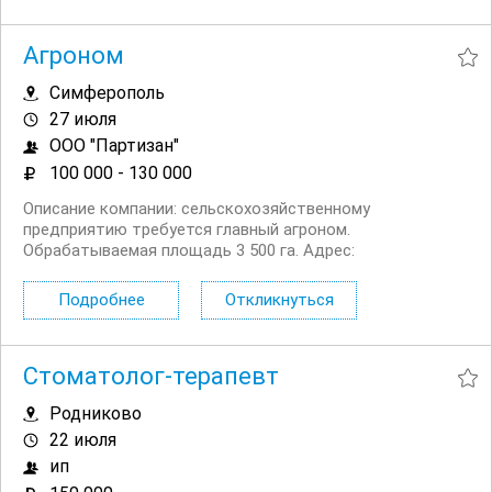
животноводство...
Агроном
Симферополь
27 июля
ООО "Партизан"
100 000 - 130 000
Описание компании: сельскохозяйственному
предприятию требуется главный агроном.
Обрабатываемая площадь 3 500 га. Адрес:
Симферопольский район, с. Журавлевка Условия
Официальное трудоустройство в соответствии с
Подробнее
Откликнуться
Трудовым кодексом РФ Конкурентоспособная
заработная плата График работы 6/1 (будни 8 17,...
Стоматолог-терапевт
Родниково
22 июля
ип