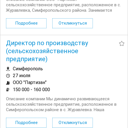
сельскохозяйственное предприятие, расположенное в с.
Журавлевка, Симферопольского района. Занимается
выращиванием озимых культур, таких как ячмень и
пшеница, а также гороха и кукурузы на силос. (Площадь
Подробнее
Откликнуться
с/х угодий 3500 га) Условия Официальное...
Директор по производству
(сельскохозяйственное
предприятие)
Симферополь
27 июля
ООО "Партизан"
150 000 - 160 000
Описание компании Мы динамично развивающееся
сельскохозяйственное предприятие, расположенное в
Симферопольском районе в с. Журавлевка. Наша
компания специализируется на производстве
качественной сельскохозяйственной продукции
Подробнее
Откликнуться
(птицеводство производство куриных яиц,