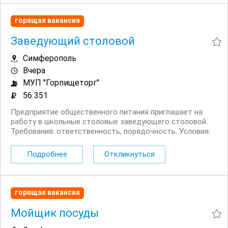
горящая вакансия
Заведующий столовой
Симферополь
Вчера
МУП "Горпищеторг"
56 351
Предприятие общественного питания приглашает на
работу в школьные столовые заведующего столовой.
Требования: ответственность, порядочность. Условия:
официальное трудоустройство, график работы: 5/2,
зарплата: от 56 351 руб/мес до вычета НДФЛ, ...
Подробнее
Откликнуться
горящая вакансия
Мойщик посуды