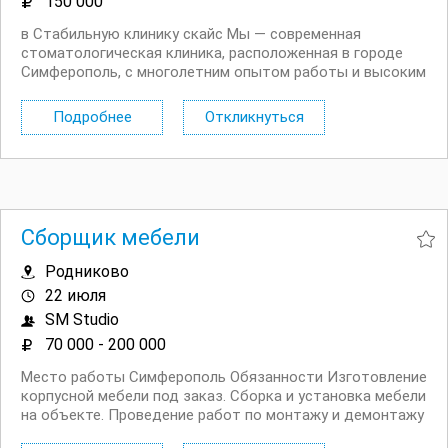
150 000
в Стабильную клинику скайс Мы — современная
стоматологическая клиника, расположенная в городе
Симферополь, с многолетним опытом работы и высоким
уровнем сервиса. Наша команда состоит из опытных
специалистов, которые используют передовые методы
Подробнее
Откликнуться
диагностики и лечения, обеспечивая нашим пациентам...
Сборщик мебели
Родниково
22 июля
SM Studio
70 000 - 200 000
Место работы Симферополь Обязанности Изготовление
корпусной мебели под заказ. Сборка и установка мебели
на объекте. Проведение работ по монтажу и демонтажу
мебели. Умение читать чертежи. Приветствуется навыки