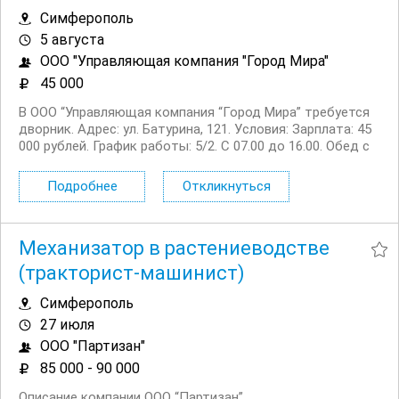
Симферополь
5 августа
ООО "Управляющая компания "Город Мира"
45 000
В ООО “Управляющая компания “Город Мира” требуется
дворник. Адрес: ул. Батурина, 121. Условия: Зарплата: 45
000 рублей. График работы: 5/2. С 07.00 до 16.00. Обед с
12.00 до 13.00. Обязанности: Уборка придомовой
территории. Полив...
Подробнее
Откликнуться
Механизатор в растениеводстве
(тракторист-машинист)
Симферополь
27 июля
ООО "Партизан"
85 000 - 90 000
Описание компании ООО “Партизан”