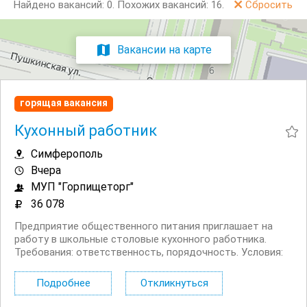
Найдено вакансий: 0.
Похожих вакансий: 16.
Сбросить
Вакансии на карте
горящая вакансия
Кухонный работник
Симферополь
Вчера
МУП "Горпищеторг"
36 078
Предприятие общественного питания приглашает на
работу в школьные столовые кухонного работника.
Требования: ответственность, порядочность. Условия:
официальное трудоустройство, график работы: 5/2,
зарплата: 36 078 руб/мес до вычета НДФЛ, бесплатное...
Подробнее
Откликнуться