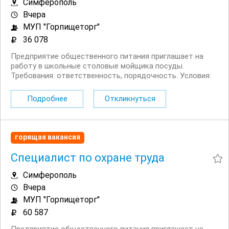
Симферополь
Вчера
МУП "Горпищеторг"
36 078
Предприятие общественного питания приглашает на
работу в школьные столовые мойщика посуды.
Требования: ответственность, порядочность. Условия:
официальное трудоустройство, график работы: 5/2,
зарплата: 36 078 руб/мес до вычета НДФЛ, бесплатное...
Подробнее
Откликнуться
горящая вакансия
Специалист по охране труда
Симферополь
Вчера
МУП "Горпищеторг"
60 587