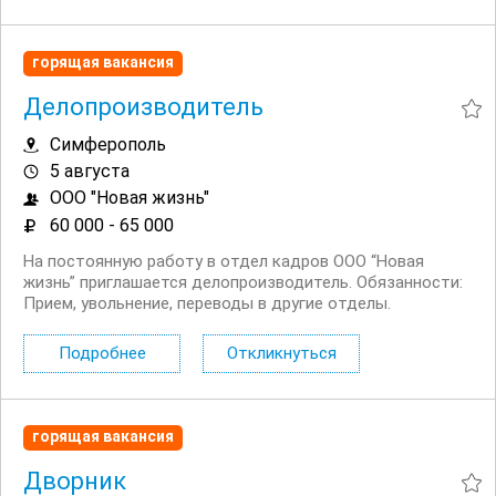
горящая вакансия
Делопроизводитель
Симферополь
5 августа
ООО "Новая жизнь"
60 000 - 65 000
На постоянную работу в отдел кадров ООО “Новая
жизнь” приглашается делопроизводитель. Обязанности:
Прием, увольнение, переводы в другие отделы.
Оформление отпусков и больничных. Требования: Опыт
работы: от 3 лет. Обязательное знание ЗУП и кадрового
Подробнее
Откликнуться
дела....
горящая вакансия
Дворник