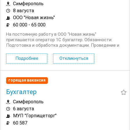
Симферополь
8 августа
ООО "Новая жизнь"
60 000 - 65 000
На постоянную работу в ООО “Новая жизнь”
приглашается оператор 1C бухгалтер. Обязанности:
Подготовка и обработка документации. Проведение и
распечатка пакета документов по заявкам от торговых
представителей на отгрузку товара в торговые точки.
Подробнее
Откликнуться
Работа с базой...
горящая вакансия
Бухгалтер
Симферополь
6 августа
МУП "Горпищеторг"
60 587