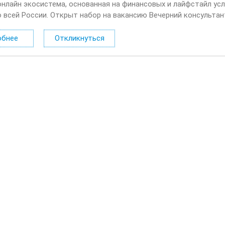
онлайн экосистема, основанная на финансовых и лайфстайл усл
о всей России. Открыт набор на вакансию Вечерний консультан
лать: Консультировать клиентов по депозитным продуктам на 
обнее
Откликнуться