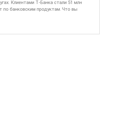
угах. Клиентами Т‑Банка стали 51 млн
т по банковским продуктам. Что вы
входящих звонках...