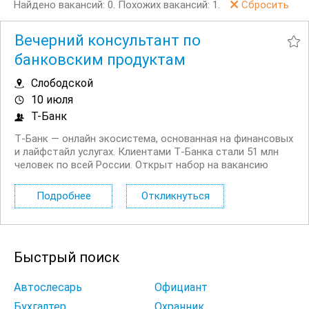
Найдено вакансий: 0.
Похожих вакансий: 1.
Сбросить
Вечерний консультант по
банковским продуктам
Слободской
10 июля
Т-Банк
Т‑Банк — онлайн экосистема, основанная на финансовых
и лайфстайл услугах. Клиентами Т‑Банка стали 51 млн
человек по всей России. Открыт набор на вакансию
Вечерний консультант по банковским продуктам. Что вы
будете делать: Консультировать клиентов по
Подробнее
Откликнуться
депозитным продуктам на входящих звонках...
Быстрый поиск
Автослесарь
Официант
Бухгалтер
Охранник