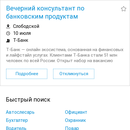
Вечерний консультант по
банковским продуктам
Слободской
10 июля
Т-Банк
Т‑Банк — онлайн экосистема, основанная на финансовых
и лайфстайл услугах. Клиентами Т‑Банка стали 51 млн
человек по всей России. Открыт набор на вакансию
Вечерний консультант по банковским продуктам. Что вы
будете делать: Консультировать клиентов по
Подробнее
Откликнуться
депозитным продуктам на входящих звонках...
Быстрый поиск
Автослесарь
Официант
Бухгалтер
Охранник
Водитель
Повар