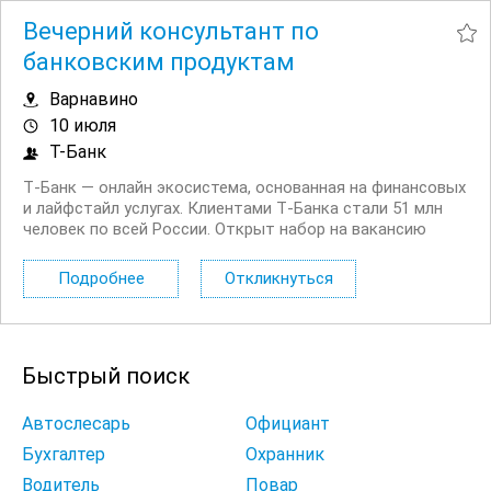
Вечерний консультант по
банковским продуктам
Варнавино
10 июля
Т-Банк
Т‑Банк — онлайн экосистема, основанная на финансовых
и лайфстайл услугах. Клиентами Т‑Банка стали 51 млн
человек по всей России. Открыт набор на вакансию
Вечерний консультант по банковским продуктам. Что вы
будете делать: Консультировать клиентов по
Подробнее
Откликнуться
депозитным продуктам на входящих звонках...
Быстрый поиск
Автослесарь
Официант
Бухгалтер
Охранник
Водитель
Повар