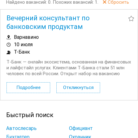
Найдено вакансий: 0.
Похожих вакансий: 1.
Сбросить
Вечерний консультант по
банковским продуктам
Варнавино
10 июля
Т-Банк
Т‑Банк — онлайн экосистема, основанная на финансовых
и лайфстайл услугах. Клиентами Т‑Банка стали 51 млн
человек по всей России. Открыт набор на вакансию
Вечерний консультант по банковским продуктам. Что вы
будете делать: Консультировать клиентов по
Подробнее
Откликнуться
депозитным продуктам на входящих звонках...
Быстрый поиск
Автослесарь
Официант
Бухгалтер
Охранник