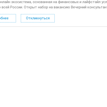
онлайн экосистема, основанная на финансовых и лайфстайл усл
о всей России. Открыт набор на вакансию Вечерний консультан
лать: Консультировать клиентов по депозитным продуктам на 
обнее
Откликнуться