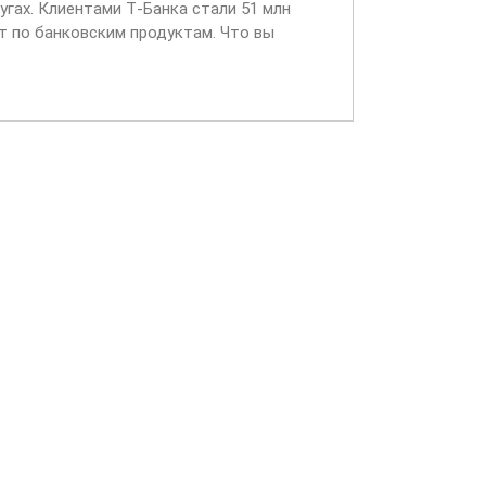
угах. Клиентами Т‑Банка стали 51 млн
т по банковским продуктам. Что вы
входящих звонках...