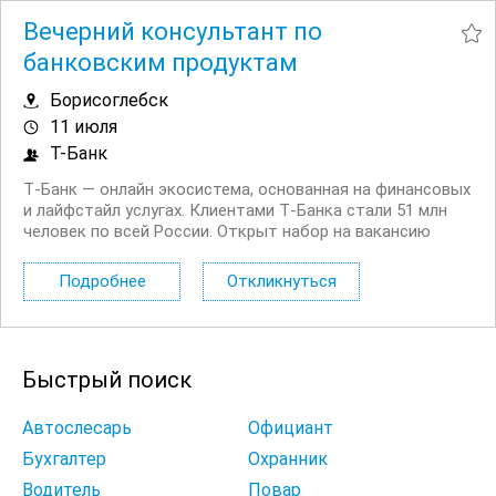
Вечерний консультант по
банковским продуктам
Борисоглебск
11 июля
Т-Банк
Т‑Банк — онлайн экосистема, основанная на финансовых
и лайфстайл услугах. Клиентами Т‑Банка стали 51 млн
человек по всей России. Открыт набор на вакансию
Вечерний консультант по банковским продуктам. Что вы
будете делать: Консультировать клиентов по
Подробнее
Откликнуться
депозитным продуктам на входящих звонках...
Быстрый поиск
Автослесарь
Официант
Бухгалтер
Охранник
Водитель
Повар