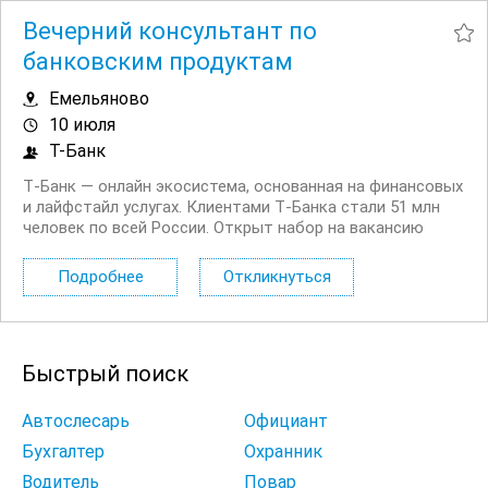
Вечерний консультант по
банковским продуктам
Емельяново
10 июля
Т-Банк
Т‑Банк — онлайн экосистема, основанная на финансовых
и лайфстайл услугах. Клиентами Т‑Банка стали 51 млн
человек по всей России. Открыт набор на вакансию
Вечерний консультант по банковским продуктам. Что вы
будете делать: Консультировать клиентов по
Подробнее
Откликнуться
депозитным продуктам на входящих звонках...
Быстрый поиск
Автослесарь
Официант
Бухгалтер
Охранник
Водитель
Повар