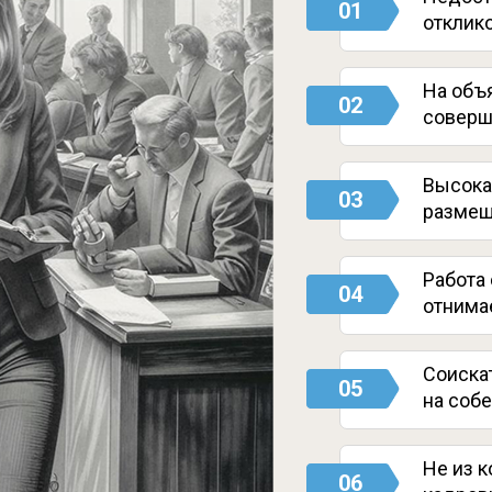
01
отклик
На объ
02
соверш
Высока
03
размещ
Работа
04
отнима
Соиска
05
на соб
Не из 
06