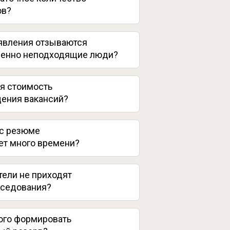
ов?
явления отзываются
енно неподходящие люди?
я стоимость
ения вакансий?
 с резюме
ет много времени?
тели не приходят
еседования?
кого формировать