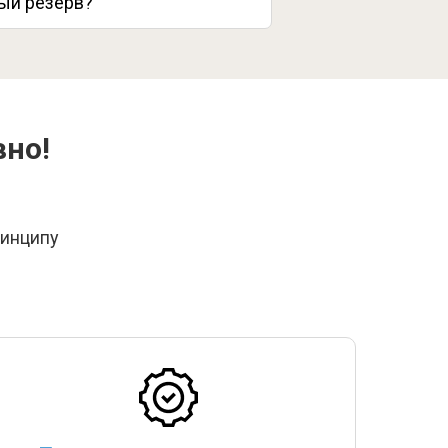
ый резерв?
вно!
ринципу