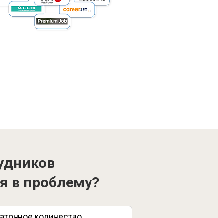
удников
я в проблему?
аточное количество