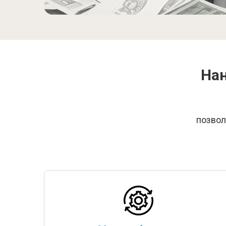
Нан
позвол