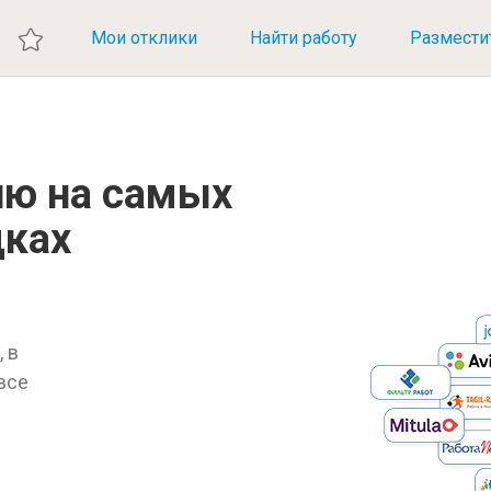
ИЕ ВАКАНСИИ
Мои отклики
Найти работу
Размести
ию на самых
дках
 в
 все