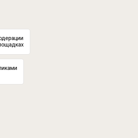
одерации
лощадках
кликами