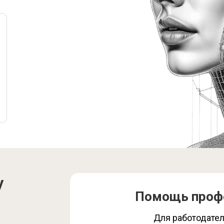
у
Помощь проф
Для работодате