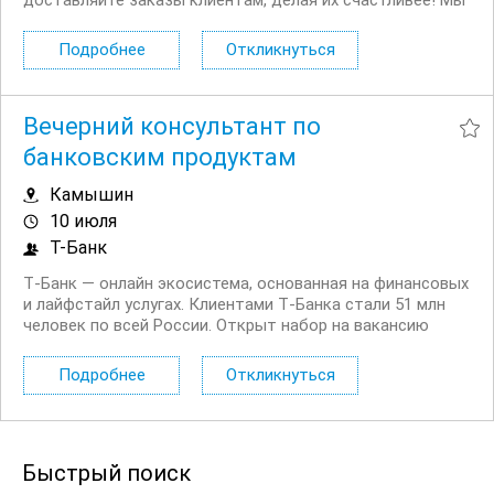
доставляйте заказы клиентам, делая их счастливее! Мы
в поиске команды курьеров для компании,
сотрудничающей с сервисом Яндекс.Еда. Условия:
Подробнее
Откликнуться
Первая выплата поступает через две недели,...
Вечерний консультант по
банковским продуктам
Камышин
10 июля
Т-Банк
Т‑Банк — онлайн экосистема, основанная на финансовых
и лайфстайл услугах. Клиентами Т‑Банка стали 51 млн
человек по всей России. Открыт набор на вакансию
Вечерний консультант по банковским продуктам. Что вы
будете делать: Консультировать клиентов по
Подробнее
Откликнуться
депозитным продуктам на входящих звонках...
Быстрый поиск