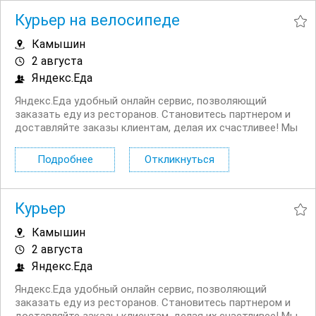
Курьер на велосипеде
Камышин
2 августа
Яндекс.Еда
Яндекс.Еда удобный онлайн сервис, позволяющий
заказать еду из ресторанов. Становитесь партнером и
доставляйте заказы клиентам, делая их счастливее! Мы
в поиске команды курьеров для компании,
сотрудничающей с сервисом Яндекс.Еда. Условия:
Подробнее
Откликнуться
Первая выплата поступает через две недели,...
Курьер
Камышин
2 августа
Яндекс.Еда
Яндекс.Еда удобный онлайн сервис, позволяющий
заказать еду из ресторанов. Становитесь партнером и