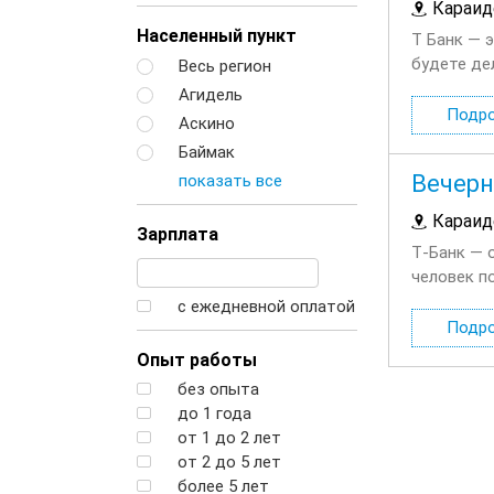
Караид
Населенный пункт
Т Банк — 
будете де
Весь регион
финансовы
Агидель
Подр
Аскино
Баймак
Вечерн
показать все
Караид
Зарплата
Т‑Банк — 
человек п
будете де
с ежедневной оплатой
Подр
Опыт работы
без опыта
до 1 года
от 1 до 2 лет
от 2 до 5 лет
более 5 лет