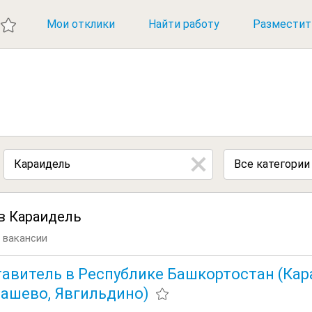
ИЕ ВАКАНСИИ
Мои отклики
Найти работу
Разместит
Все категории
в Караидель
 вакансии
авитель в Республике Башкортостан (Кар
ашево, Явгильдино)