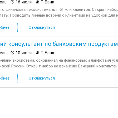
ель
16 июля
Т-Банк
это финансовая экосистема для 51 млн клиентов. Открыт набо
лать: Проводить личные встречи с клиентами на удобной для 
х вопросах. Продавать дополнительные услуги и продукты...
обнее
Откликнуться
ий консультант по банковским продуктам
ель
10 июля
Т-Банк
онлайн экосистема, основанная на финансовых и лайфстайл усл
о всей России. Открыт набор на вакансию Вечерний консультан
лать: Консультировать клиентов по депозитным продуктам на 
обнее
Откликнуться