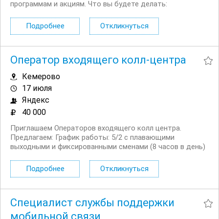
программам и акциям. Что вы будете делать:
Консультировать клиентов по вопросам начисления и
использования кэшбэка, бонусов и участия в акциях
Подробнее
Откликнуться
Помогать разобраться в условиях...
Оператор входящего колл-центра
Кемерово
17 июля
Яндекс
40 000
Приглашаем Операторов входящего колл центра.
Предлагаем: График работы: 5/2 с плавающими
выходными и фиксированными сменами (8 часов в день)
Официальное трудоустройство, полную занятость
Удалённую работу и гибкий график — 5/2 с плавающими
Подробнее
Откликнуться
выходными и фиксированными сменами...
Специалист службы поддержки
мобильной связи