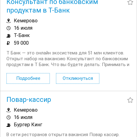
Консультант по банковским
продуктам в Т-Банк
Кемерово
16 июля
Т-Банк
59 000
Т Банк — это онлайн экосистема для 51 млн клиентов.
Открыт набор на вакансию Консультант по банковским
продуктам в Т Банк. Что вы будете делать: Принимать и
распределять поступающие обращения
Консультировать действующих и потенциальных
Подробнее
Откликнуться
клиентов банка по телефону и в чате Вам...
Повар-кассир
Кемерово
16 июля
Бургер Кинг
В сети ресторанов открыта вакансия Повар кассир.