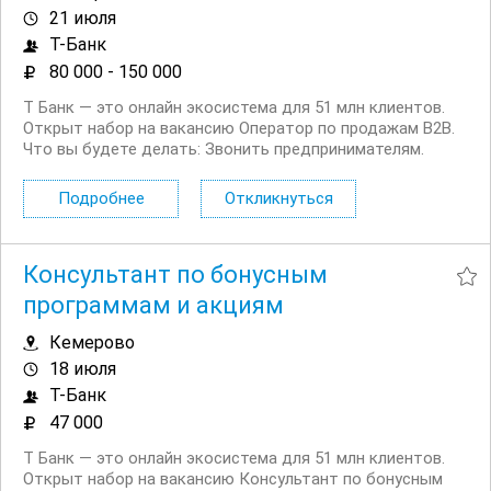
21 июля
Т-Банк
80 000 - 150 000
Т Банк — это онлайн экосистема для 51 млн клиентов.
Открыт набор на вакансию Оператор по продажам B2B.
Что вы будете делать: Звонить предпринимателям.
Будут и холодные, и горячие звонки Выявлять
потребности клиентов и подбирать нужные услуги. Мы
Подробнее
Откликнуться
действительно пытаемся помочь и быть...
Консультант по бонусным
программам и акциям
Кемерово
18 июля
Т-Банк
47 000
Т Банк — это онлайн экосистема для 51 млн клиентов.
Открыт набор на вакансию Консультант по бонусным