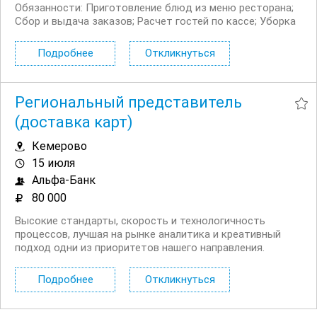
Обязанности: Приготовление блюд из меню ресторана;
Сбор и выдача заказов; Расчет гостей по кассе; Уборка
служебных и гостевых помещений ресторана; Помощь
гостям ресторана. Условия: Официальное...
Подробнее
Откликнуться
Региональный представитель
(доставка карт)
Кемерово
15 июля
Альфа-Банк
80 000
Высокие стандарты, скорость и технологичность
процессов, лучшая на рынке аналитика и креативный
подход одни из приоритетов нашего направления.
Приглашаем представителей банка/региональных
представителей для доставки карт. Чем предстоит
Подробнее
Откликнуться
заниматься: Доставлять клиентам банковские
продукты....