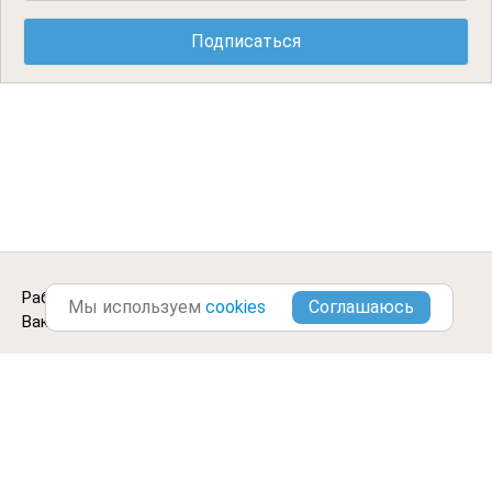
Работа продавцом в
Кемерово
.
Городские
Мы используем
cookies
Вакансии ©2013-2026
Блог
Цитаты
Отзывы
Оплатить
Контакты
Обработка данных
Подписка
Партнеры
Условия использования