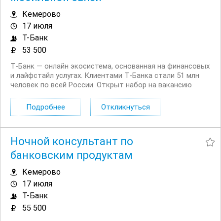
Кемерово
17 июля
Т-Банк
53 500
Т‑Банк — онлайн экосистема, основанная на финансовых
и лайфстайл услугах. Клиентами Т‑Банка стали 51 млн
человек по всей России. Открыт набор на вакансию
Специалист службы поддержки мобильной связи в
регионах. Что вы будете делать: Работать с
Подробнее
Откликнуться
действующими и потенциальными клиентами на...
Ночной консультант по
банковским продуктам
Кемерово
17 июля
Т-Банк
55 500