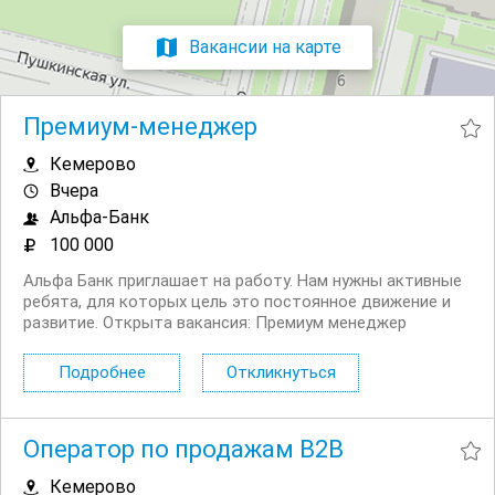
Вакансии на карте
Премиум-менеджер
Кемерово
Вчера
Альфа-Банк
100 000
Альфа Банк приглашает на работу. Нам нужны активные
ребята, для которых цель это постоянное движение и
развитие. Открыта вакансия: Премиум менеджер
менеджер по работе с VIP клиентами. Работа в офисе с
клиентами лично и по телефону. Чем предстоит
Подробнее
Откликнуться
заниматься: Привлекать новых...
Оператор по продажам B2B
Кемерово