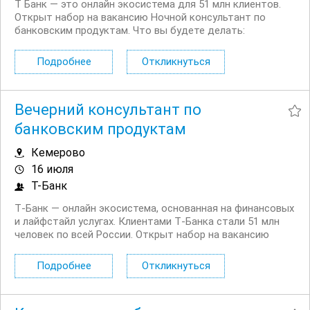
Т Банк — это онлайн экосистема для 51 млн клиентов.
Открыт набор на вакансию Ночной консультант по
банковским продуктам. Что вы будете делать:
Консультировать клиентов по депозитным продуктам
на входящих звонках Работать на входящих обращениях
Подробнее
Откликнуться
— заниматься поиском клиентов не нужно...
Вечерний консультант по
банковским продуктам
Кемерово
16 июля
Т-Банк
Т‑Банк — онлайн экосистема, основанная на финансовых
и лайфстайл услугах. Клиентами Т‑Банка стали 51 млн
человек по всей России. Открыт набор на вакансию
Вечерний консультант по банковским продуктам. Что вы
будете делать: Консультировать клиентов по
Подробнее
Откликнуться
депозитным продуктам на входящих звонках...