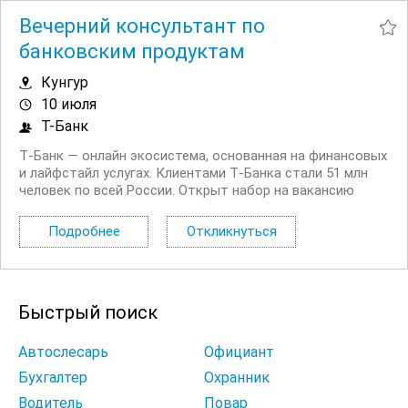
Вечерний консультант по
банковским продуктам
Кунгур
10 июля
Т-Банк
Т‑Банк — онлайн экосистема, основанная на финансовых
и лайфстайл услугах. Клиентами Т‑Банка стали 51 млн
человек по всей России. Открыт набор на вакансию
Вечерний консультант по банковским продуктам. Что вы
будете делать: Консультировать клиентов по
Подробнее
Откликнуться
депозитным продуктам на входящих звонках...
Быстрый поиск
Автослесарь
Официант
Бухгалтер
Охранник
Водитель
Повар