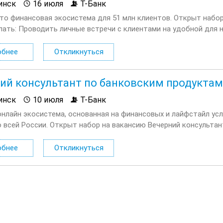
инск
16 июля
Т-Банк
это финансовая экосистема для 51 млн клиентов. Открыт набо
лать: Проводить личные встречи с клиентами на удобной для 
х вопросах. Продавать дополнительные услуги и продукты...
обнее
Откликнуться
ий консультант по банковским продуктам
инск
10 июля
Т-Банк
онлайн экосистема, основанная на финансовых и лайфстайл усл
о всей России. Открыт набор на вакансию Вечерний консультан
лать: Консультировать клиентов по депозитным продуктам на 
обнее
Откликнуться