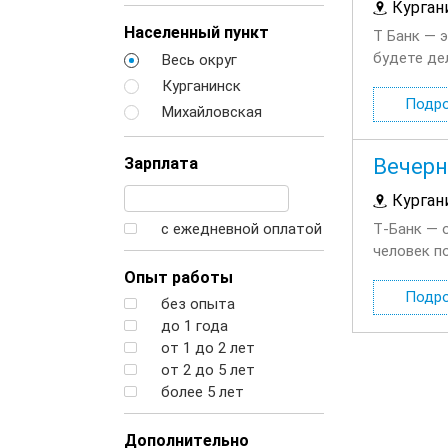
Курган
Населенный пункт
Т Банк — 
будете де
Весь округ
финансовы
Курганинск
Подр
Михайловская
Зарплата
Вечерн
Курган
с ежедневной оплатой
Т‑Банк — 
человек п
будете де
Опыт работы
Подр
без опыта
до 1 года
от 1 до 2 лет
от 2 до 5 лет
более 5 лет
Дополнительно