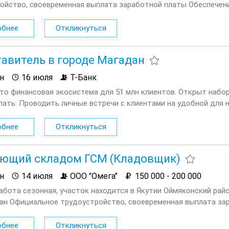
ойство, своевременная выплата заработной платы Обеспечен
и индивидуальной защиты, питание за счет работодателя Об
я Проезд к месту работы от пункта...
обнее
Откликнуться
авитель в городе Магадан
н
16 июля
Т-Банк
это финансовая экосистема для 51 млн клиентов. Открыт набо
лать: Проводить личные встречи с клиентами на удобной для 
х вопросах. Продавать дополнительные услуги и продукты...
обнее
Откликнуться
ующий складом ГСМ (Кладовщик)
н
14 июля
ООО "Омега"
150 000 - 200 000
работа сезонная, участок находится в Якутии Оймяконский райо
дан Официальное трудоустройство, своевременная выплата за
ой и средствами индивидуальной защиты, питание за счет ра
обнее
Откликнуться