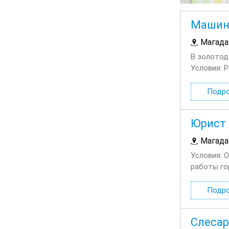
Машини
Магада
В золотод
Условия: 
оформлени
Подр
Юрист
Магада
Условия: 
работы го
работа Пре
Подр
Слесар