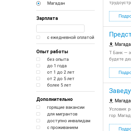
трудоустр
Магадан
средствам
проживани
Подр
Зарплата
Предст
с ежедневной оплатой
Магада
Опыт работы
Т Банк — 
будете де
без опыта
финансовы
до 1 года
от 1 до 2 лет
Подр
от 2 до 5 лет
более 5 лет
Завед
Дополнительно
Магада
горящие вакансии
Условия: 
для мигрантов
гор. Мага
доступно инвалидам
спецодежд
с проживанием
Подр