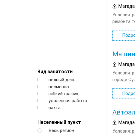
Магада
Условия: 
ремонта т
платы Обе
работодат
Подр
Машини
Магада
Вид занятости
Условия: р
городе Су
полный день
заработно
посменно
местом дл
Подр
гибкий график
удаленная работа
вахта
Автоэл
Населенный пункт
Магада
Весь регион
Условия: 