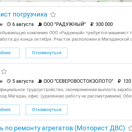
ст погрузчика
н
6 августа
ООО "РАДУЖНЫЙ"
300 000
обывающую компанию ООО «Радужный» требуется машинист пог
Работа до конца октября. Участок расположен в Магаданской 
е. Заработная плата полностью официальная,...
обнее
Откликнуться
н
5 августа
ООО "СЕВЕРОВОСТОКЗОЛОТО"
120
Официальное трудоустройство, своевременная выплата зарабо
род Магадан, офис. (удаленную работу не рассматриваем). Об
тензионная...
обнее
Откликнуться
ь по ремонту агрегатов (Моторист ДВС)