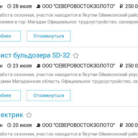
н
28 июля
ООО "СЕВЕРОВОСТОКЗОЛОТО"
250 0
работа сезонная, участок находится в Якутии Оймяконский райо
ехники в гор. Магадан Официальное трудоустройство, своевр
спечение спецодеждой и средствами индивидуальной защиты,
еля Обеспечение...
обнее
Откликнуться
ст бульдозера SD-32
н
23 июля
ООО "СЕВЕРОВОСТОКЗОЛОТО"
250 0
абота сезонная, участок находится в Якутии Оймяконский улус,
суман Магаданская область Официальное трудоустройство, с
й платы Обеспечение спецодеждой и средствами индивидуал
я проживания Проезд к...
обнее
Откликнуться
ектрик
н
20 июля
ООО "СЕВЕРОВОСТОКЗОЛОТО"
300 0
работа сезонная, участок находится в Якутии Оймяконский ра