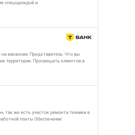
ие спецодеждой и
еспечение местом для
р на вакансию Представитель. Что вы
них территории. Просвещать клиентов в
н, так же есть участок ремонта техники в
работной платы Обеспечение
ботодателя Обеспечение местом...