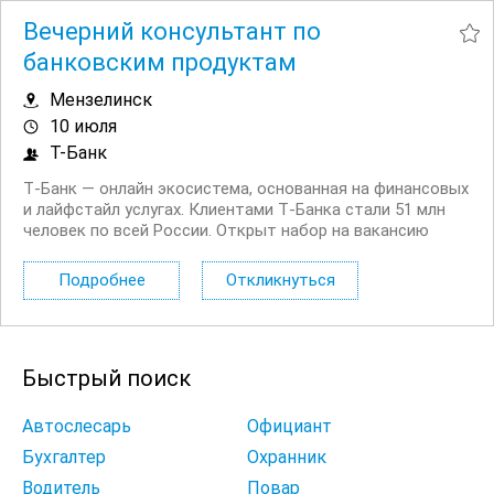
Вечерний консультант по
банковским продуктам
Мензелинск
10 июля
Т-Банк
Т‑Банк — онлайн экосистема, основанная на финансовых
и лайфстайл услугах. Клиентами Т‑Банка стали 51 млн
человек по всей России. Открыт набор на вакансию
Вечерний консультант по банковским продуктам. Что вы
будете делать: Консультировать клиентов по
Подробнее
Откликнуться
депозитным продуктам на входящих звонках...
Быстрый поиск
Автослесарь
Официант
Бухгалтер
Охранник
Водитель
Повар