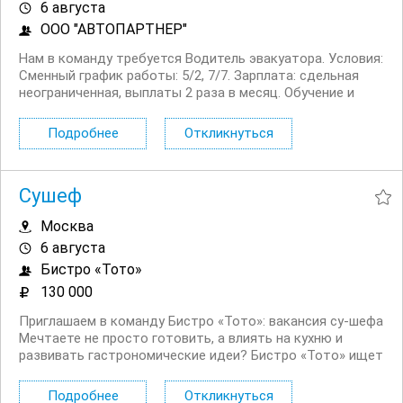
6 августа
ООО "АВТОПАРТНЕР"
Нам в команду требуется Водитель эвакуатора. Условия:
Сменный график работы: 5/2, 7/7. Зарплата: сдельная
неограниченная, выплаты 2 раза в месяц. Обучение и
стажировка. Оплачиваемый проезд по платным дорогам.
Ремонт и топливо за счет работодателя. ...
Подробнее
Откликнуться
Сушеф
Москва
6 августа
Бистро «Тото»
130 000
Приглашаем в команду Бистро «Тото»: вакансия су‑шефа
Мечтаете не просто готовить, а влиять на кухню и
развивать гастрономические идеи? Бистро «Тото» ищет
талантливого су‑шефа — надёжного помощника
шеф‑повара и важного звена в создании вкуса наших
Подробнее
Откликнуться