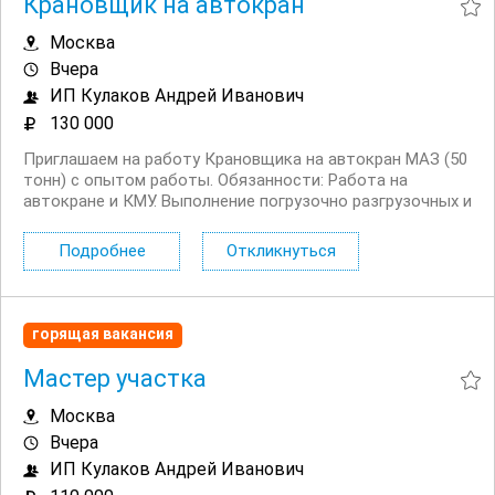
Крановщик на автокран
Москва
Вчера
ИП Кулаков Андрей Иванович
130 000
Приглашаем на работу Крановщика на автокран МАЗ (50
тонн) с опытом работы. Обязанности: Работа на
автокране и КМУ. Выполнение погрузочно разгрузочных и
монтажных работ. Контроль технического состояния
техники. Бережная эксплуатация автомобиля.
Подробнее
Откликнуться
Требования: ...
горящая вакансия
Мастер участка
Москва
Вчера
ИП Кулаков Андрей Иванович