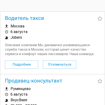
Водитель такси
Москва
6 августа
Jobers
Описание компании Мы динамично развивающаяся
служба такси в Москве, которая ценит качество
сервиса и комфорт наших пассажиров. Наша команда
состоит из опытных водителей и профессионалов,
работающих на современном автопарке. Мы стремимся
Подробнее
Откликнуться
обеспечить высокий уровень безопасности и
удовлетворения...
Продавец-консультант
Румянцево
6 августа
ВкусВилл