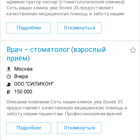
администратор кассир (стоматологическая клиника)
Сеть наших клинок уже более 35 предоставляет
качественную медицинскую помощь и заботу нашим
пациентам. Профессионализм врачей наших клиник
оценили огромное количество пациентов. Мы гордимся
Подробнее
Откликнуться
своим дружелюбным коллективом и теплыми
отношениями внутри...
Врач – стоматолог (взрослый
приём)
Москва
Вчера
ООО "СИЛИКОН"
150 000
Описание компании Сеть наших клинок уже более 35
предоставляет качественную медицинскую помощь и
заботу нашим пациентам. Профессионализм врачей
наших клиник оценили огромное количество пациентов.
Мы гордимся своим дружелюбным коллективом и
Подробнее
Откликнуться
теплыми отношениями внутри команды, где каждый
сотрудник...