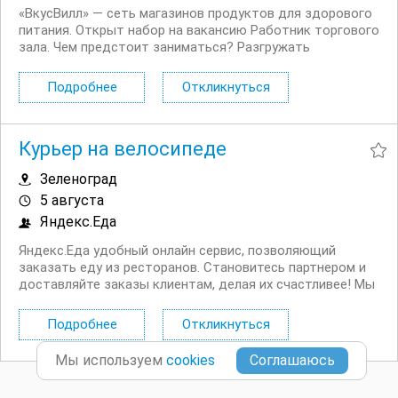
«ВкусВилл» — сеть магазинов продуктов для здорового
питания. Открыт набор на вакансию Работник торгового
зала. Чем предстоит заниматься? Разгружать
продукцию. Выкладывать товары в торговом зале.
Контролировать сроки годности и наличие ценников.
Подробнее
Откликнуться
Поддерживать чистоту...
Курьер на велосипеде
Зеленоград
5 августа
Яндекс.Еда
Яндекс.Еда удобный онлайн сервис, позволяющий
заказать еду из ресторанов. Становитесь партнером и
доставляйте заказы клиентам, делая их счастливее! Мы
в поиске команды курьеров для компании,
сотрудничающей с сервисом Яндекс.Еда. Условия:
Подробнее
Откликнуться
Первая выплата поступает через две недели,...
Мы используем
cookies