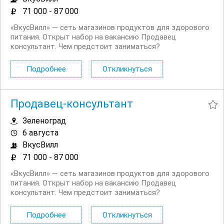
71 000 - 87 000
«ВкусВилл» — сеть магазинов продуктов для здорового
питания. Открыт набор на вакансию Продавец
консультант. Чем предстоит заниматься?
Консультировать и помогать покупателям. Работать с
кассой. Оформлять витрины в прикассовой зоне.
Подробнее
Откликнуться
Контролировать качество и сроки...
Продавец-консультант
Зеленоград
6 августа
ВкусВилл
71 000 - 87 000
«ВкусВилл» — сеть магазинов продуктов для здорового
питания. Открыт набор на вакансию Продавец
консультант. Чем предстоит заниматься?
Консультировать и помогать покупателям. Работать с
кассой. Оформлять витрины в прикассовой зоне.
Подробнее
Откликнуться
Контролировать качество и сроки...