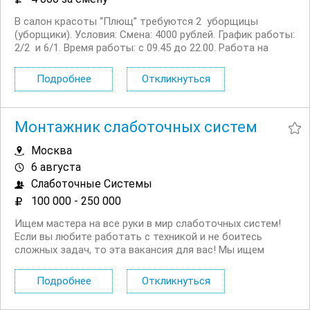
В салон красоты “Плющ” требуются 2 уборщицы
(уборщики). Условия: Смена: 4000 рублей. График работы:
2/2 и 6/1. Время работы: с 09.45 до 22.00. Работа на
полный рабочий день. Салон находится в 12 минутах от
метро Киевская, возможно добираться и от других
Подробнее
Откликнуться
станций метро. Площадь салона:...
Монтажник слаботочных систем
Москва
6 августа
Слаботочные Системы
100 000 - 250 000
Ищем мастера на все руки в мир слаботочных систем!
Если вы любите работать с техникой и не боитесь
сложных задач, то эта вакансия для вас! Мы ищем
монтажника слаботочных систем, который будет
заниматься установкой и обслуживанием систем
Подробнее
Откликнуться
пожарной сигнализации и других слаботочных систем по
России....