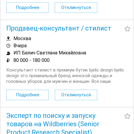
фанерой и другими материалами; Раскрой, присадка,
Подробнее
Откликнуться
кромление и установка мебельной фурнитуры; Сборка...
Продавец-консультант / стилист
Москва
Вчера
ИП Белич Светлана Михайловна
80 000 - 180 000
Консультант стилист в премиум бутик bjelic design bjelic
design это премиальный бренд женской одежды и
головных уборов для мужчин и женщин. Все наши
изделия создаются на собственном производстве из
эксклюзивных коллекционных материалов. У нас
Подробнее
Откликнуться
открыта вакансия для людей, которые искренне...
Эксперт по поиску и запуску
товаров на Wildberries (Senior
Product Research Specialist)