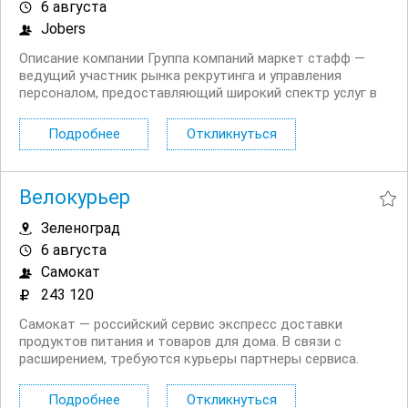
6 августа
Jobers
Описание компании Группа компаний маркет стафф —
ведущий участник рынка рекрутинга и управления
персоналом, предоставляющий широкий спектр услуг в
области найма и аттестации сотрудников. Мы работаем
с крупнейшими компаниями и помогаем им находить
Подробнее
Откликнуться
лучших специалистов, создавая команды, способные...
Велокурьер
Зеленоград
6 августа
Самокат
243 120
Самокат — российский сервис экспресс доставки
продуктов питания и товаров для дома. В связи с
расширением, требуются курьеры партнеры сервиса.
Доставлять заказы можно на велосипеде, автомобиле
или пешком. Условия: Прозрачный доход без штрафов.
Подробнее
Откликнуться