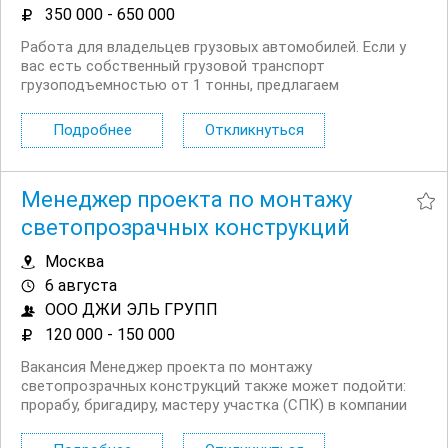
350 000 - 650 000
Работа для владельцев грузовых автомобилей. Если у
вас есть собственный грузовой транспорт
грузоподъемностью от 1 тонны, предлагаем
стабильную работу с регулярной оплатой.
Рассматриваем автомобили любых марок и с любым
Подробнее
Откликнуться
типом кузова . Основные задачи: Перевозка продукции
между производственными...
Менеджер проекта по монтажу
светопрозрачных конструкций
Москва
6 августа
ООО ДЖИ ЭЛЬ ГРУПП
120 000 - 150 000
Вакансия Менеджер проекта по монтажу
светопрозрачных конструкций также может подойти:
прорабу, бригадиру, мастеру участка (СПК) в компании
«ДЖИ ЭЛЬ групп» Строительная компания «ДЖИ ЭЛЬ
групп» специализируется на монтаже и реализации