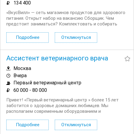
134 400
«ВкусВилл» — сеть магазинов продуктов для здорового
питания. Открыт набор на вакансию Сборщик. Чем
предстоит заниматься? Комплектовать и собирать
интернет заказы. Проверять сроки годности и товарный
вид продуктов. Проводить инвентаризацию товаров.
Подробнее
Откликнуться
Общаться с...
Ассистент ветеринарного врача
Москва
Вчера
Первый ветеринарный центр
60 000 - 80 000
Привет! «Первый ветеринарный центр » более 15 лет
заботится о здоровье домашних любимцев. Мы
располагаем современным оборудованием и
передовыми технологиями, которые позволяют
улучшать качество жизни наших четвероногих
Подробнее
Откликнуться
пациентов. В наших многопрофильных ветеринарных