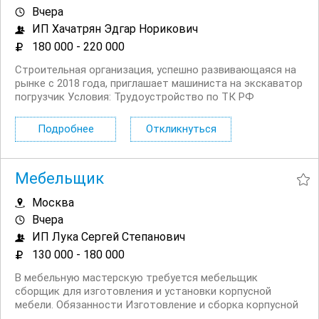
Вчера
ИП Хачатрян Эдгар Норикович
180 000 - 220 000
Строительная организация, успешно развивающаяся на
рынке с 2018 года, приглашает машиниста на экскаватор
погрузчик Условия: Трудоустройство по ТК РФ
пятидневная рабочая неделя с плавающими выходными
жилье предоставляется выплата заработной платы 2
Подробнее
Откликнуться
раза в месяц без задержек в час от 700 руб...
Мебельщик
Москва
Вчера
ИП Лука Сергей Степанович
130 000 - 180 000
В мебельную мастерскую требуется мебельщик
сборщик для изготовления и установки корпусной
мебели. Обязанности Изготовление и сборка корпусной
мебели по чертежам и проектам; Работа с лдсп, МДФ,