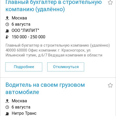
Главный бухгалтер в строительную
компанию (удалённо)
Москва
6 августа
ООО "ЛИЛИТ"
150 000 - 250 000
Главный бухгалтер в строительную компанию (удалённо)
40000 60000 Офис компании: г. Красногорск, ул.
Ильинский тупик, д.6/7 Ведущая компания в области
дорожного и мостового строительства “ЛИЛИТ”
приглашает вас стать частью профессиональной
Подробнее
Откликнуться
команды! Мы занимаемся реализацией масштабных...
Водитель на своем грузовом
автомобиле
Москва
6 августа
Нитро Транс