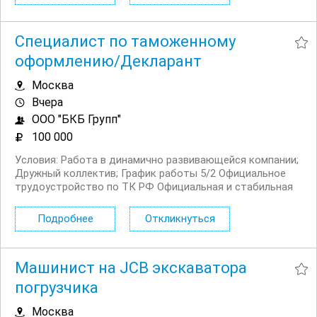
Российской Федерации. Требования Опыт работы на
аналогичной...
Специалист по таможенному
оформлению/Декларант
Москва
Вчера
ООО "БКБ Групп"
100 000
Условия: Работа в динамично развивающейся компании;
Дружный коллектив; График работы 5/2 Официальное
трудоустройство по ТК РФ Официальная и стабильная
заработная плата Обязанности: Электронное
декларирование (ЭД2). Своевременное и качественное
Подробнее
Откликнуться
составление ДТ, ДТС, КДТ с соблюдением требований...
Машинист на JCB экскаватора
погрузчика
Москва