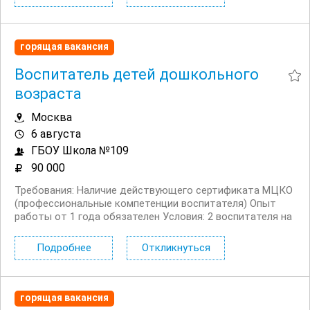
блюд. Если вы любите чёткие процессы, цените...
горящая вакансия
Воспитатель детей дошкольного
возраста
Москва
6 августа
ГБОУ Школа №109
90 000
Требования: Наличие действующего сертификата МЦКО
(профессиональные компетенции воспитателя) Опыт
работы от 1 года обязателен Условия: 2 воспитателя на
группе + помощник воспитателя Младшая группа (дети 3
4 года) От 30 детей в...
Подробнее
Откликнуться
горящая вакансия