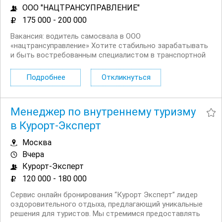
ООО "НАЦТРАНСУПРАВЛЕНИЕ"
175 000 - 200 000
Вакансия: водитель самосвала в ООО
«нацтрансуправление» Хотите стабильно зарабатывать
и быть востребованным специалистом в транспортной
отрасли? ООО «нацтрансуправление» приглашает в
команду опытного водителя категории C — мы ценим
Подробнее
Откликнуться
профессионализм и создаём комфортные условия для
работы. Мы...
Менеджер по внутреннему туризму
в Курорт-Эксперт
Москва
Вчера
Курорт-Эксперт
120 000 - 180 000
Сервис онлайн бронирования “Курорт Эксперт” лидер
оздоровительного отдыха, предлагающий уникальные
решения для туристов. Мы стремимся предоставлять