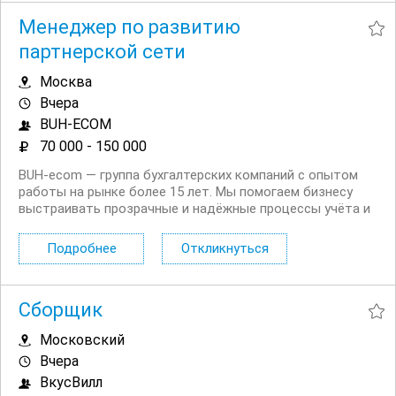
Менеджер по развитию
партнерской сети
Москва
Вчера
BUH-ECOM
70 000 - 150 000
BUH‑ecom — группа бухгалтерских компаний с опытом
работы на рынке более 15 лет. Мы помогаем бизнесу
выстраивать прозрачные и надёжные процессы учёта и
отчётности, берём на себя бухгалтерское
сопровождение и консультирование, чтобы
Подробнее
Откликнуться
предприниматели могли сосредоточиться на развитии
своего дела. Наша...
Сборщик
Московский
Вчера
ВкусВилл