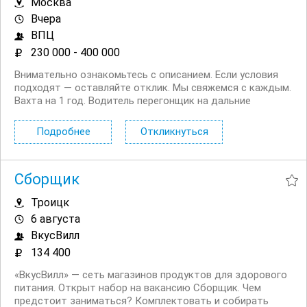
Москва
Вчера
ВПЦ
230 000 - 400 000
Внимательно ознакомьтесь с описанием. Если условия
подходят — оставляйте отклик. Мы свяжемся с каждым.
Вахта на 1 год. Водитель перегонщик на дальние
маршруты. Выплаты строго в срок. Без опыта — обучим
и всему научим. Высокое материальное вознаграждение
Подробнее
Откликнуться
после оформления. Дополнительные льготы и...
Сборщик
Троицк
6 августа
ВкусВилл
134 400
«ВкусВилл» — сеть магазинов продуктов для здорового
питания. Открыт набор на вакансию Сборщик. Чем
предстоит заниматься? Комплектовать и собирать