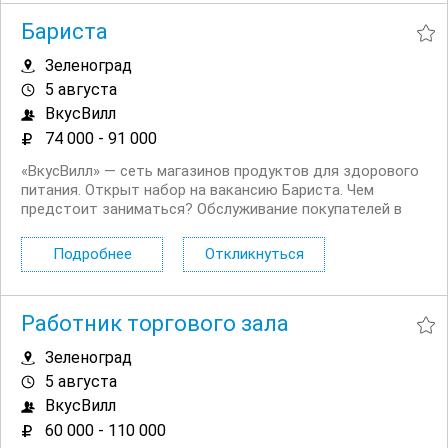
Бариста
Зеленоград
5 августа
ВкусВилл
74 000 - 91 000
«ВкусВилл» — сеть магазинов продуктов для здорового
питания. Открыт набор на вакансию Бариста. Чем
предстоит заниматься? Обслуживание покупателей в
зоне кафе. Приготовление горячих и холодных напитков.
Разогрев еды. Работа с кассой. Нам нужны люди:
Подробнее
Откликнуться
Активные,...
Работник торгового зала
Зеленоград
5 августа
ВкусВилл
60 000 - 110 000