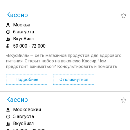
Кассир
Москва
6 августа
ВкусВилл
59 000 - 72 000
«ВкусВилл» — сеть магазинов продуктов для здорового
питания. Открыт набор на вакансию Кассир. Чем
предстоит заниматься? Консультировать и помогать
покупателям. Работать с кассой. Оформлять витрины в
прикассовой зоне. Поддерживать чистоту в
Подробнее
Откликнуться
предкассовой зоне. Нам...
Кассир
Московский
5 августа
ВкусВилл