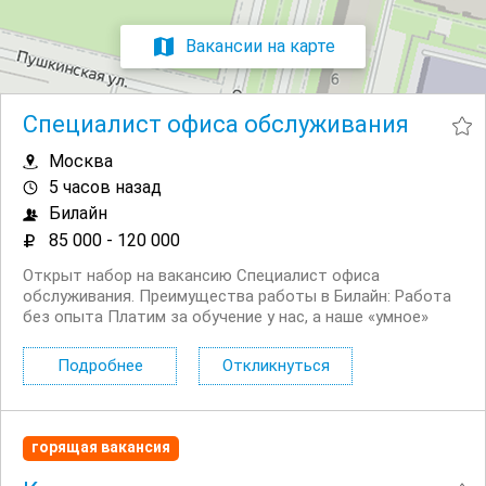
Вакансии на карте
Специалист офиса обслуживания
Москва
5 часов назад
Билайн
85 000 - 120 000
Открыт набор на вакансию Специалист офиса
обслуживания. Преимущества работы в Билайн: Работа
без опыта Платим за обучение у нас, а наше «умное»
мобильное приложение помогает сотрудникам легко и
быстро отвечать на любые вопросы клиентов Рядом с
Подробнее
Откликнуться
домом, подбираем офис рядом с...
горящая вакансия