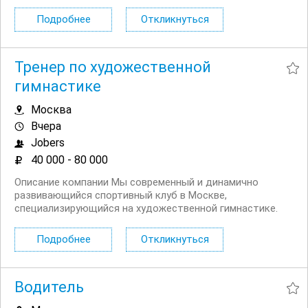
нашим клиентам только лучшие услуги и создаем
незабываемые впечатления. Наша команда состоит из
Подробнее
Откликнуться
настоящих профессионалов с...
Тренер по художественной
гимнастике
Москва
Вчера
Jobers
40 000 - 80 000
Описание компании Мы современный и динамично
развивающийся спортивный клуб в Москве,
специализирующийся на художественной гимнастике.
Мы стремимся к высоким стандартам обучения и
воспитания спортивных талантов. Условия Гибкий
Подробнее
Откликнуться
график работы, включая вечерние и выходные часы
Конкурентоспособная...
Водитель