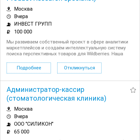
Москва
Вчера
ИНВЕСТ ГРУПП
100 000
Мы развиваем собственный проект в сфере аналитики
маркетплейсов и создаём интеллектуальную систему
поиска перспективных товаров для Wildberries. Наша
цель — объединить опыт сильных специалистов с
современными технологиями, чтобы значительно
Подробнее
Откликнуться
сократить время поиска прибыльных товарных ниш и
повысить...
Администратор-кассир
(стоматологическая клиника)
Москва
Вчера
ООО "СИЛИКОН"
65 000