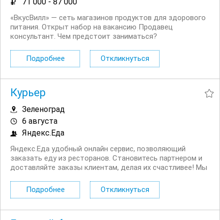
71 000 - 87 000
«ВкусВилл» — сеть магазинов продуктов для здорового
питания. Открыт набор на вакансию Продавец
консультант. Чем предстоит заниматься?
Консультировать и помогать покупателям. Работать с
кассой. Оформлять витрины в прикассовой зоне.
Подробнее
Откликнуться
Контролировать качество и сроки...
Курьер
Зеленоград
6 августа
Яндекс.Еда
Яндекс.Еда удобный онлайн сервис, позволяющий
заказать еду из ресторанов. Становитесь партнером и
доставляйте заказы клиентам, делая их счастливее! Мы
в поиске команды курьеров для компании,
сотрудничающей с сервисом Яндекс.Еда. Условия:
Подробнее
Откликнуться
Первая выплата поступает через две недели,...