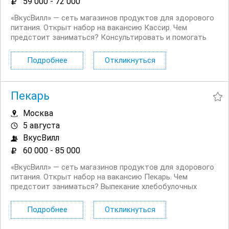
59 000 - 72 000
«ВкусВилл» — сеть магазинов продуктов для здорового
питания. Открыт набор на вакансию Кассир. Чем
предстоит заниматься? Консультировать и помогать
покупателям. Работать с кассой. Оформлять витрины в
прикассовой зоне. Поддерживать чистоту в
Подробнее
Откликнуться
предкассовой зоне. Нам...
Пекарь
Москва
5 августа
ВкусВилл
60 000 - 85 000
«ВкусВилл» — сеть магазинов продуктов для здорового
питания. Открыт набор на вакансию Пекарь. Чем
предстоит заниматься? Выпекание хлебобулочных
изделий и сладкой выпечки. Приготовление напитков.
Проведение инвентаризаций. Контроль качества и
Подробнее
Откликнуться
выкладка товара. Нам...