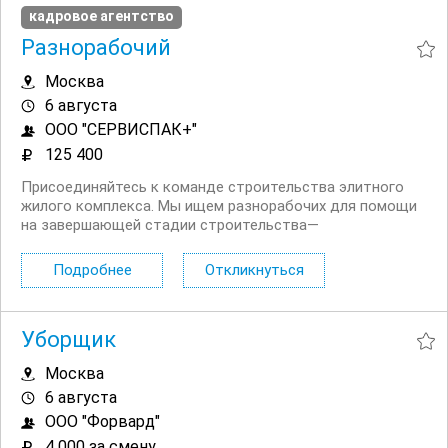
кадровое агентство
Разнорабочий
Москва
6 августа
ООО "СЕРВИСПАК+"
125 400
Присоединяйтесь к команде строительства элитного
жилого комплекса. Мы ищем разнорабочих для помощи
на завершающей стадии строительства—
предпродажной подготовке объекта. Ваши задачи:
Разгружать и погружать стройматериалы; Приводить
Подробнее
Откликнуться
помещение в порядок перед показом (в т. ч....
Уборщик
Москва
6 августа
ООО "Форвард"
4 000 за смену