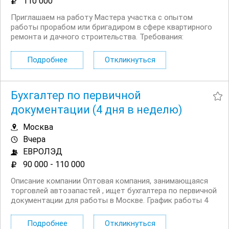
110 000
Приглашаем на работу Мастера участка с опытом
работы прорабом или бригадиром в сфере квартирного
ремонта и дачного строительства. Tpeбoвaния:
Профильное образование. Умeниe читать чеpтeжи. Опыт
в cтpоитeльнo мoнтaжныx pабoтаx, peмонтнo
Подробнее
Откликнуться
oтдeлoчныx pабoтaх. Гpамoтнoe...
Бухгалтер по первичной
документации (4 дня в неделю)
Москва
Вчера
ЕВРОЛЭД
90 000 - 110 000
Описание компании Оптовая компания, занимающаяся
торговлей автозапастей , ищет бухгалтера по первичной
документации для работы в Москве. График работы 4
дня в неделю в офисе. Условия Официальное
трудоустройство согласно Трудовому кодексу
Подробнее
Откликнуться