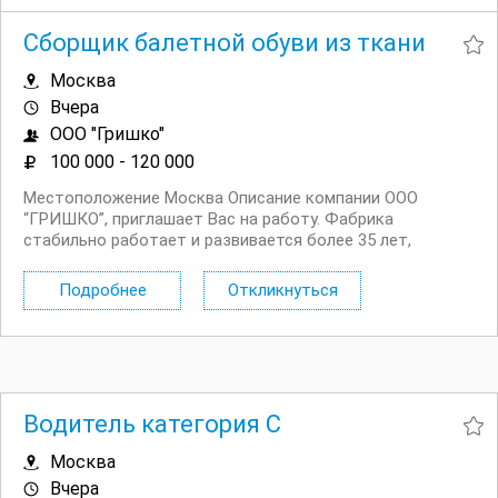
центрах (р н Бирюлево...
Сборщик балетной обуви из ткани
Москва
Вчера
ООО "Гришко"
100 000 - 120 000
Местоположение Москва Описание компании ООО
“ГРИШКО”, приглашает Вас на работу. Фабрика
стабильно работает и развивается более 35 лет,
производит пуанты для артистов балета. Мы находимся
по адресу: г. Москва, проезд завода Серп и Молот, д. 2
Подробнее
Откликнуться
корп.4 (метро Авиамоторная, Площадь Ильича,...
Водитель категория С
Москва
Вчера