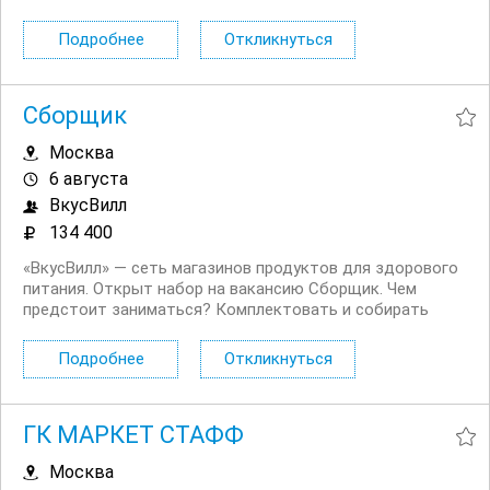
интернет заказы. Проверять сроки годности и товарный
вид продуктов. Проводить инвентаризацию товаров.
Подробнее
Откликнуться
Общаться с...
Сборщик
Москва
6 августа
ВкусВилл
134 400
«ВкусВилл» — сеть магазинов продуктов для здорового
питания. Открыт набор на вакансию Сборщик. Чем
предстоит заниматься? Комплектовать и собирать
интернет заказы. Проверять сроки годности и товарный
вид продуктов. Проводить инвентаризацию товаров.
Подробнее
Откликнуться
Общаться с...
ГК МАРКЕТ СТАФФ
Москва