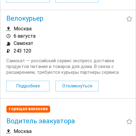
Страховка на время доставок. ...
Велокурьер
Москва
6 августа
Самокат
243 120
Самокат — российский сервис экспресс доставки
продуктов питания и товаров для дома. В связи с
расширением, требуются курьеры партнеры сервиса.
Доставлять заказы можно на велосипеде, автомобиле
или пешком. Условия: Прозрачный доход без штрафов.
Подробнее
Откликнуться
Страховка на время доставок. ...
горящая вакансия
Водитель эвакуатора
Москва