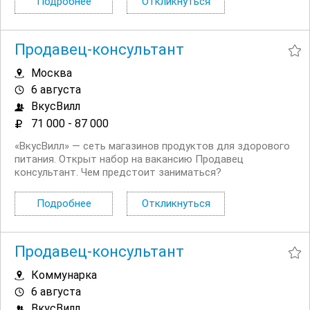
Подробнее
Откликнуться
проектов со стеклопрозрачными конструкциями. Мы
реализуем...
Продавец-консультант
Москва
6 августа
ВкусВилл
71 000 - 87 000
«ВкусВилл» — сеть магазинов продуктов для здорового
питания. Открыт набор на вакансию Продавец
консультант. Чем предстоит заниматься?
Консультировать и помогать покупателям. Работать с
кассой. Оформлять витрины в прикассовой зоне.
Подробнее
Откликнуться
Контролировать качество и сроки...
Продавец-консультант
Коммунарка
6 августа
ВкусВилл