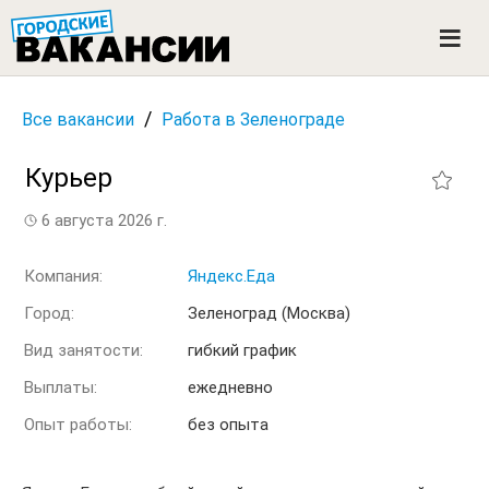
ГОРОДСКИЕ ВАКАНСИИ
M
e
n
u
/
Все вакансии
Работа в Зеленограде
Курьер
6 августа 2026 г.
Компания:
Яндекс.Еда
Город:
Зеленоград (Москва)
Вид занятости:
гибкий график
Выплаты:
ежедневно
Опыт работы:
без опыта