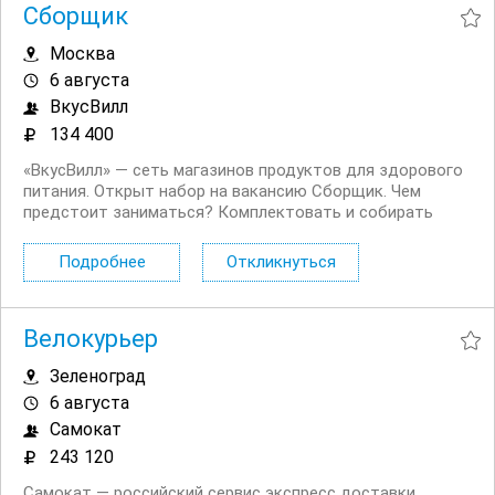
Сборщик
Москва
6 августа
ВкусВилл
134 400
«ВкусВилл» — сеть магазинов продуктов для здорового
питания. Открыт набор на вакансию Сборщик. Чем
предстоит заниматься? Комплектовать и собирать
интернет заказы. Проверять сроки годности и товарный
вид продуктов. Проводить инвентаризацию товаров.
Подробнее
Откликнуться
Общаться с...
Велокурьер
Зеленоград
6 августа
Самокат
243 120
Самокат — российский сервис экспресс доставки