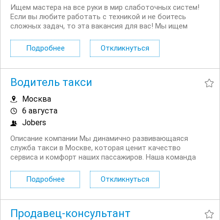
Ищем мастера на все руки в мир слаботочных систем!
Если вы любите работать с техникой и не боитесь
сложных задач, то эта вакансия для вас! Мы ищем
монтажника слаботочных систем, который будет
заниматься установкой и обслуживанием систем
Подробнее
Откликнуться
пожарной сигнализации и других слаботочных систем по
России....
Водитель такси
Москва
6 августа
Jobers
Описание компании Мы динамично развивающаяся
служба такси в Москве, которая ценит качество
сервиса и комфорт наших пассажиров. Наша команда
состоит из опытных водителей и профессионалов,
работающих на современном автопарке. Мы стремимся
Подробнее
Откликнуться
обеспечить высокий уровень безопасности и
удовлетворения...
Продавец-консультант