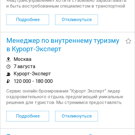
«нацтрансуправление» Хотите стабильно зарабатывать
и быть востребованным специалистом в транспортной
отрасли? ООО «нацтрансуправление» приглашает в
команду опытного водителя категории C — мы ценим
Подробнее
Откликнуться
профессионализм и создаём комфортные условия для
работы. Мы...
Менеджер по внутреннему туризму
в Курорт-Эксперт
Москва
7 августа
Курорт-Эксперт
120 000 - 180 000
Сервис онлайн бронирования “Курорт Эксперт” лидер
оздоровительного отдыха, предлагающий уникальные
решения для туристов. Мы стремимся предоставлять
нашим клиентам только лучшие услуги и создаем
незабываемые впечатления. Наша команда состоит из
Подробнее
Откликнуться
настоящих профессионалов с...