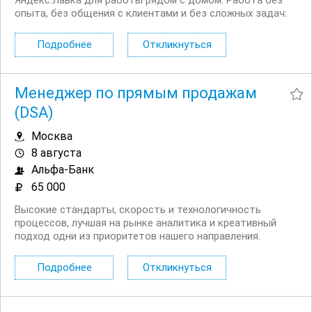
Яндекс.Лавка для работы рядом с домом. Работа без
опыта, без общения с клиентами и без сложных задач:
нужно принимать товар, размещать его на полках и
собирать заказы. Что предлагаем: зарплата: сдельная,
Подробнее
Откликнуться
от 60 720 рублей на руки; официальное...
Менеджер по прямым продажам
(DSA)
Москва
8 августа
Альфа-Банк
65 000
Высокие стандарты, скорость и технологичность
процессов, лучшая на рынке аналитика и креативный
подход одни из приоритетов нашего направления.
Приглашаем Менеджеров по прямым продажам. Мы
ищем талантливых ребят, которые не боятся
Подробнее
Откликнуться
ответственности, умеют решать задачи сообща и
стремятся...