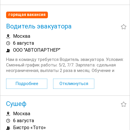
горящая вакансия
Водитель эвакуатора
Москва
6 августа
ООО "АВТОПАРТНЕР"
Нам в команду требуется Водитель эвакуатора. Условия:
Сменный график работы: 5/2, 7/7. Зарплата: сдельная
неограниченная, выплаты 2 раза в месяц. Обучение и
стажировка. Оплачиваемый проезд по платным дорогам.
Ремонт и топливо за счет работодателя. ...
Подробнее
Откликнуться
Сушеф
Москва
6 августа
Бистро «Тото»