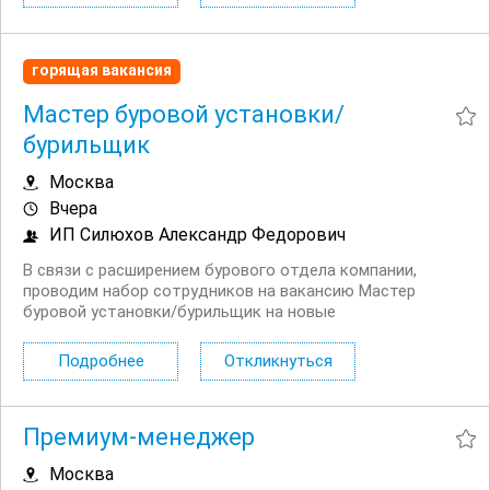
горящая вакансия
Мастер буровой установки/
бурильщик
Москва
Вчера
ИП Силюхов Александр Федорович
В связи с расширением бурового отдела компании,
проводим набор сотрудников на вакансию Мастер
буровой установки/бурильщик на новые
малогабаритные буровые станки тизар и м4, много
заказов. Обладаем собственным парком техники
Подробнее
Откликнуться
высокомощных малогабаритных буровых установок на
колесном и гусеничном...
Премиум-менеджер
Москва