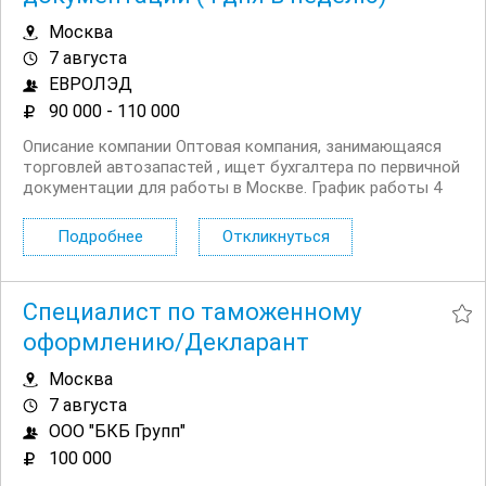
Москва
7 августа
ЕВРОЛЭД
90 000 - 110 000
Описание компании Оптовая компания, занимающаяся
торговлей автозапастей , ищет бухгалтера по первичной
документации для работы в Москве. График работы 4
дня в неделю в офисе. Условия Официальное
трудоустройство согласно Трудовому кодексу
Подробнее
Откликнуться
Российской Федерации. Требования Опыт работы на
аналогичной...
Специалист по таможенному
оформлению/Декларант
Москва
7 августа
ООО "БКБ Групп"
100 000