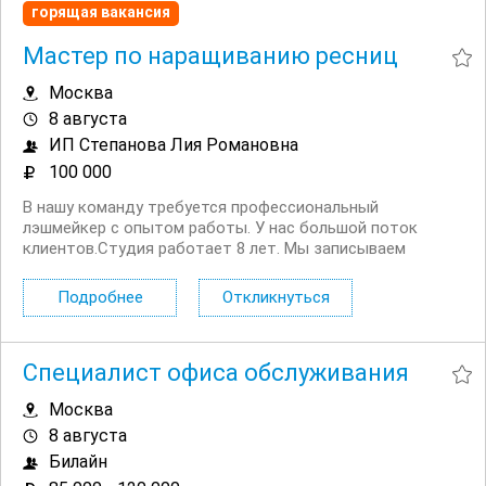
горящая вакансия
Мастер по наращиванию ресниц
Москва
8 августа
ИП Степанова Лия Романовна
100 000
В нашу команду требуется профессиональный
лэшмейкер с опытом работы. У нас большой поток
клиентов.Студия работает 8 лет. Мы записываем
клиентов по предоплате, тем самым практически не
теряем время мастера и студии. У нас максимально
Подробнее
Откликнуться
комфортные условия и хороший заработок. Условия: ...
Специалист офиса обслуживания
Москва
8 августа
Билайн