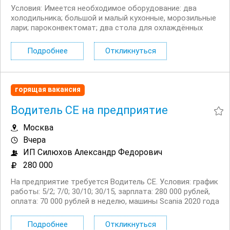
Условия: Имеется необходимое оборудование: два
холодильника; большой и малый кухонные, морозильные
лари; пароконвектомат; два стола для охлаждённых
продуктов; вакууматор; простой миксер/ блендер.
Возможность заказать оборудование и кухонные
Подробнее
Откликнуться
предметы под ваши индивидуальные предпочтения. От
12 000...
горящая вакансия
Водитель СЕ на предприятие
Москва
Вчера
ИП Силюхов Александр Федорович
280 000
На предприятие требуется Водитель СЕ. Условия: график
работы: 5/2; 7/0; 30/10; 30/15, зарплата: 280 000 рублей,
оплата: 70 000 рублей в неделю, машины Scania 2020 года
с прицепом шторой. Обязанности: вождение по Москве и
Московской области. открытие...
Подробнее
Откликнуться