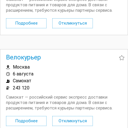
продуктов питания и товаров для дома. В связи с
расширением, требуются курьеры партнеры сервиса.
Доставлять заказы можно на велосипеде, автомобиле
или пешком. Условия: Прозрачный доход без штрафов.
Подробнее
Откликнуться
Страховка на время доставок. ...
Велокурьер
Москва
6 августа
Самокат
243 120
Самокат — российский сервис экспресс доставки
продуктов питания и товаров для дома. В связи с
расширением, требуются курьеры партнеры сервиса.
Доставлять заказы можно на велосипеде, автомобиле
или пешком. Условия: Прозрачный доход без штрафов.
Подробнее
Откликнуться
Страховка на время доставок. ...