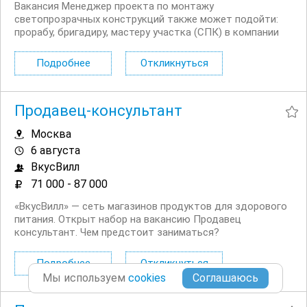
Вакансия Менеджер проекта по монтажу
светопрозрачных конструкций также может подойти:
прорабу, бригадиру, мастеру участка (СПК) в компании
«ДЖИ ЭЛЬ групп» Строительная компания «ДЖИ ЭЛЬ
групп» специализируется на монтаже и реализации
Подробнее
Откликнуться
проектов со стеклопрозрачными конструкциями. Мы
реализуем...
Продавец-консультант
Москва
6 августа
ВкусВилл
71 000 - 87 000
«ВкусВилл» — сеть магазинов продуктов для здорового
питания. Открыт набор на вакансию Продавец
консультант. Чем предстоит заниматься?
Консультировать и помогать покупателям. Работать с
кассой. Оформлять витрины в прикассовой зоне.
Подробнее
Откликнуться
Контролировать качество и сроки...
Мы используем
cookies