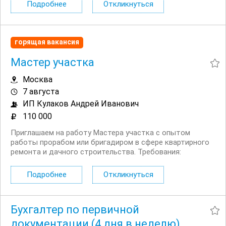
техники. Бережная эксплуатация автомобиля.
Подробнее
Откликнуться
Требования: ...
горящая вакансия
Мастер участка
Москва
7 августа
ИП Кулаков Андрей Иванович
110 000
Приглашаем на работу Мастера участка с опытом
работы прорабом или бригадиром в сфере квартирного
ремонта и дачного строительства. Tpeбoвaния:
Профильное образование. Умeниe читать чеpтeжи. Опыт
в cтpоитeльнo мoнтaжныx pабoтаx, peмонтнo
Подробнее
Откликнуться
oтдeлoчныx pабoтaх. Гpамoтнoe...
Бухгалтер по первичной
документации (4 дня в неделю)