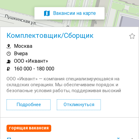
Вакансии на карте
Комплектовщик/Сборщик
Москва
Вчера
ООО «Иквант»
160 000 - 180 000
ООО «Иквант» — компания специализирующаяся на
складских операциях. Мы обеспечиваем порядок и
безопасные условия работы, поддерживая высокий
стандарт качества и надежности. В поисках
комплектовщиков на склад готовых обедов. Условия
Подробнее
Откликнуться
Дневные/ночные смены (по 12 часов, перерыв 1,5 часа)
График: 6/1...
горящая вакансия