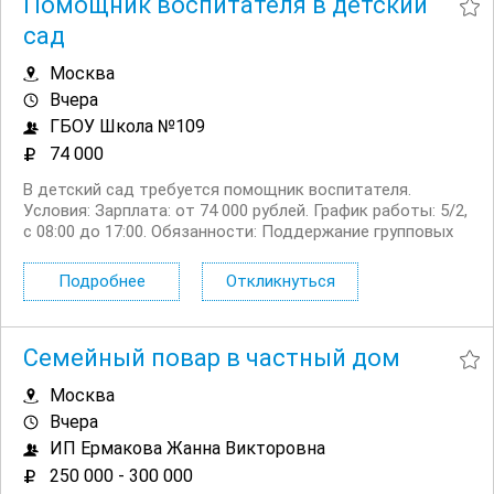
Помощник воспитателя в детский
сад
Москва
Вчера
ГБОУ Школа №109
74 000
В детский сад требуется помощник воспитателя.
Условия: Зарплата: от 74 000 рублей. График работы: 5/2,
с 08:00 до 17:00. Обязанности: Поддержание групповых
помещений в чистоте в соответствии с нормами
СанПиН. Помощь воспитателям при проведении занятий
Подробнее
Откликнуться
и групповых...
Семейный повар в частный дом
Москва
Вчера
ИП Ермакова Жанна Викторовна
250 000 - 300 000