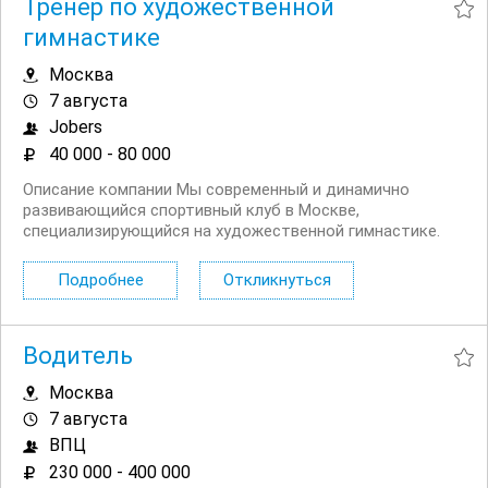
Тренер по художественной
гимнастике
Москва
7 августа
Jobers
40 000 - 80 000
Описание компании Мы современный и динамично
развивающийся спортивный клуб в Москве,
специализирующийся на художественной гимнастике.
Мы стремимся к высоким стандартам обучения и
воспитания спортивных талантов. Условия Гибкий
Подробнее
Откликнуться
график работы, включая вечерние и выходные часы
Конкурентоспособная...
Водитель
Москва
7 августа
ВПЦ
230 000 - 400 000