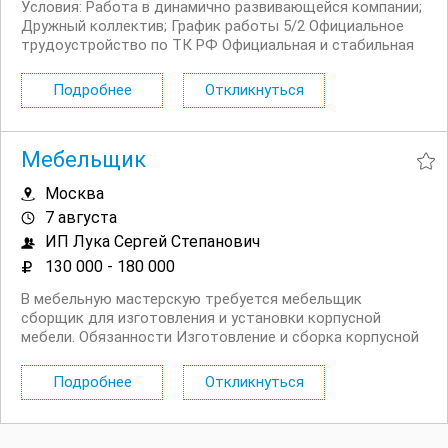
Условия: Работа в динамично развивающейся компании;
Дружный коллектив; График работы 5/2 Официальное
трудоустройство по ТК РФ Официальная и стабильная
заработная плата Обязанности: Электронное
декларирование (ЭД2). Своевременное и качественное
Подробнее
Откликнуться
составление ДТ, ДТС, КДТ с соблюдением требований...
Мебельщик
Москва
7 августа
ИП Лука Сергей Степанович
130 000 - 180 000
В мебельную мастерскую требуется мебельщик
сборщик для изготовления и установки корпусной
мебели. Обязанности Изготовление и сборка корпусной
мебели по чертежам и проектам; Работа с лдсп, МДФ,
фанерой и другими материалами; Раскрой, присадка,
Подробнее
Откликнуться
кромление и установка мебельной фурнитуры; Сборка...