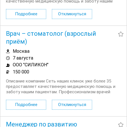
качественную медицинскую помощь и заботу нашим
пациентам. Профессионализм врачей наших клиник
оценили огромное количество пациентов. Мы гордимся
Подробнее
Откликнуться
своим дружелюбным коллективом и теплыми
отношениями внутри...
Врач – стоматолог (взрослый
приём)
Москва
7 августа
ООО "СИЛИКОН"
150 000
Описание компании Сеть наших клинок уже более 35
предоставляет качественную медицинскую помощь и
заботу нашим пациентам. Профессионализм врачей
наших клиник оценили огромное количество пациентов.
Мы гордимся своим дружелюбным коллективом и
Подробнее
Откликнуться
теплыми отношениями внутри команды, где каждый
сотрудник...
Менеджер по развитию