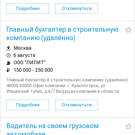
в поиске команды курьеров для компании,
сотрудничающей с сервисом Яндекс.Еда. Условия:
Подробнее
Откликнуться
Первая выплата поступает через две недели,...
Главный бухгалтер в строительную
компанию (удалённо)
Москва
6 августа
ООО "ЛИЛИТ"
150 000 - 250 000
Главный бухгалтер в строительную компанию (удалённо)
40000 60000 Офис компании: г. Красногорск, ул.
Ильинский тупик, д.6/7 Ведущая компания в области
дорожного и мостового строительства “ЛИЛИТ”
приглашает вас стать частью профессиональной
Подробнее
Откликнуться
команды! Мы занимаемся реализацией масштабных...
Водитель на своем грузовом
автомобиле