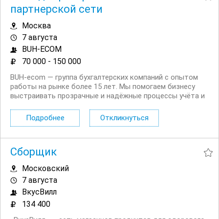
партнерской сети
Москва
7 августа
BUH-ECOM
70 000 - 150 000
BUH‑ecom — группа бухгалтерских компаний с опытом
работы на рынке более 15 лет. Мы помогаем бизнесу
выстраивать прозрачные и надёжные процессы учёта и
отчётности, берём на себя бухгалтерское
сопровождение и консультирование, чтобы
Подробнее
Откликнуться
предприниматели могли сосредоточиться на развитии
своего дела. Наша...
Сборщик
Московский
7 августа
ВкусВилл
134 400