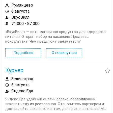
Румянцево
6 августа
ВкусВилл
71 000 - 87 000
«ВкусВилл» — сеть магазинов продуктов для здорового
питания. Открыт набор на вакансию Продавец
консультант. Чем предстоит заниматься?
Консультировать и помогать покупателям. Работать с
кассой. Оформлять витрины в прикассовой зоне.
Подробнее
Откликнуться
Контролировать качество и сроки...
Курьер
Зеленоград
6 августа
Яндекс.Еда
Яндекс.Еда удобный онлайн сервис, позволяющий
заказать еду из ресторанов. Становитесь партнером и
доставляйте заказы клиентам, делая их счастливее! Мы