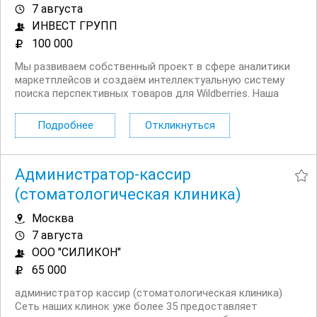
7 августа
ИНВЕСТ ГРУПП
100 000
Мы развиваем собственный проект в сфере аналитики
маркетплейсов и создаём интеллектуальную систему
поиска перспективных товаров для Wildberries. Наша
цель — объединить опыт сильных специалистов с
современными технологиями, чтобы значительно
Подробнее
Откликнуться
сократить время поиска прибыльных товарных ниш и
повысить...
Администратор-кассир
(стоматологическая клиника)
Москва
7 августа
ООО "СИЛИКОН"
65 000
администратор кассир (стоматологическая клиника)
Сеть наших клинок уже более 35 предоставляет