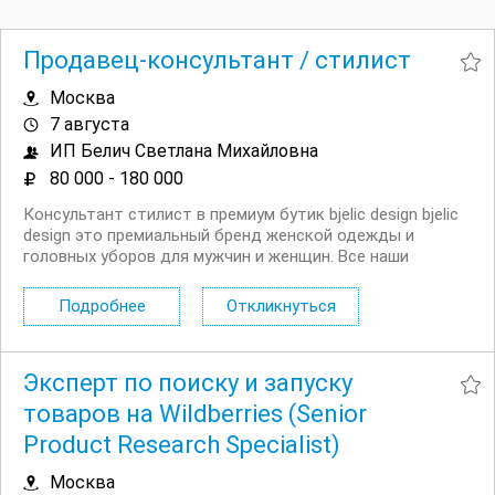
Продавец-консультант / стилист
Москва
7 августа
ИП Белич Светлана Михайловна
80 000 - 180 000
Консультант стилист в премиум бутик bjelic design bjelic
design это премиальный бренд женской одежды и
головных уборов для мужчин и женщин. Все наши
изделия создаются на собственном производстве из
эксклюзивных коллекционных материалов. У нас
Подробнее
Откликнуться
открыта вакансия для людей, которые искренне...
Эксперт по поиску и запуску
товаров на Wildberries (Senior
Product Research Specialist)
Москва