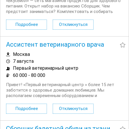
«ВкусВилл» — сеть магазинов продуктов для здорового
питания. Открыт набор на вакансию Сборщик. Чем
предстоит заниматься? Комплектовать и собирать
интернет заказы. Проверять сроки годности и товарный
вид продуктов. Проводить инвентаризацию товаров.
Подробнее
Откликнуться
Общаться с...
Ассистент ветеринарного врача
Москва
7 августа
Первый ветеринарный центр
60 000 - 80 000
Привет! «Первый ветеринарный центр » более 15 лет
заботится о здоровье домашних любимцев. Мы
располагаем современным оборудованием и
передовыми технологиями, которые позволяют
улучшать качество жизни наших четвероногих
Подробнее
Откликнуться
пациентов. В наших многопрофильных ветеринарных
центрах (р н Бирюлево...
Сборщик балетной обуви из ткани