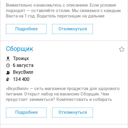
Внимательно ознакомьтесь с описанием. Если условия
подходят — оставляйте отклик. Мы свяжемся с каждым.
Вахта на 1 год. Водитель перегонщик на дальние
маршруты. Выплаты строго в срок. Без опыта — обучим
и всему научим. Высокое материальное вознаграждение
Подробнее
Откликнуться
после оформления. Дополнительные льготы и...
Сборщик
Троицк
6 августа
ВкусВилл
134 400
«ВкусВилл» — сеть магазинов продуктов для здорового
питания. Открыт набор на вакансию Сборщик. Чем
предстоит заниматься? Комплектовать и собирать
интернет заказы. Проверять сроки годности и товарный
вид продуктов. Проводить инвентаризацию товаров.
Подробнее
Откликнуться
Общаться с...