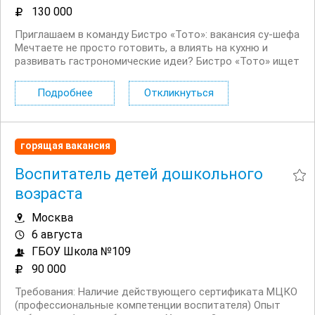
130 000
Приглашаем в команду Бистро «Тото»: вакансия су‑шефа
Мечтаете не просто готовить, а влиять на кухню и
развивать гастрономические идеи? Бистро «Тото» ищет
талантливого су‑шефа — надёжного помощника
шеф‑повара и важного звена в создании вкуса наших
Подробнее
Откликнуться
блюд. Если вы любите чёткие процессы, цените...
горящая вакансия
Воспитатель детей дошкольного
возраста
Москва
6 августа
ГБОУ Школа №109
90 000
Требования: Наличие действующего сертификата МЦКО
(профессиональные компетенции воспитателя) Опыт