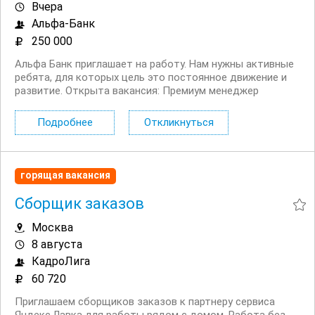
Вчера
Альфа-Банк
250 000
Альфа Банк приглашает на работу. Нам нужны активные
ребята, для которых цель это постоянное движение и
развитие. Открыта вакансия: Премиум менеджер
менеджер по работе с VIP клиентами. Работа в офисе с
клиентами лично и по телефону. Чем предстоит
Подробнее
Откликнуться
заниматься: Привлекать новых...
горящая вакансия
Сборщик заказов
Москва
8 августа
КадроЛига
60 720
Приглашаем сборщиков заказов к партнеру сервиса