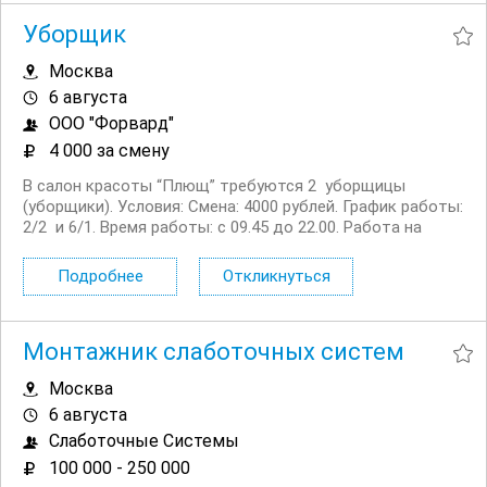
Уборщик
Москва
6 августа
ООО "Форвард"
4 000 за смену
В салон красоты “Плющ” требуются 2 уборщицы
(уборщики). Условия: Смена: 4000 рублей. График работы:
2/2 и 6/1. Время работы: с 09.45 до 22.00. Работа на
полный рабочий день. Салон находится в 12 минутах от
метро Киевская, возможно добираться и от других
Подробнее
Откликнуться
станций метро. Площадь салона:...
Монтажник слаботочных систем
Москва
6 августа
Слаботочные Системы
100 000 - 250 000