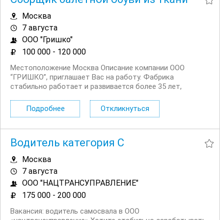
Москва
7 августа
ООО "Гришко"
100 000 - 120 000
Местоположение Москва Описание компании ООО
“ГРИШКО”, приглашает Вас на работу. Фабрика
стабильно работает и развивается более 35 лет,
производит пуанты для артистов балета. Мы находимся
по адресу: г. Москва, проезд завода Серп и Молот, д. 2
Подробнее
Откликнуться
корп.4 (метро Авиамоторная, Площадь Ильича,...
Водитель категория С
Москва
7 августа
ООО "НАЦТРАНСУПРАВЛЕНИЕ"
175 000 - 200 000
Вакансия: водитель самосвала в ООО