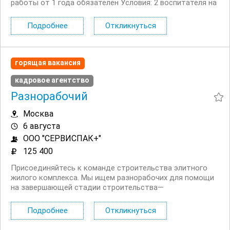
работы от 1 года обязателен Условия: 2 воспитателя на
группе + помощник воспитателя Младшая группа (дети 3
4 года) От 30 детей в...
Подробнее
Откликнуться
горящая вакансия
кадровое агентство
Разнорабочий
Москва
6 августа
ООО "СЕРВИСПАК+"
125 400
Присоединяйтесь к команде строительства элитного
жилого комплекса. Мы ищем разнорабочих для помощи
на завершающей стадии строительства—
предпродажной подготовке объекта. Ваши задачи:
Разгружать и погружать стройматериалы; Приводить
Подробнее
Откликнуться
помещение в порядок перед показом (в т. ч....