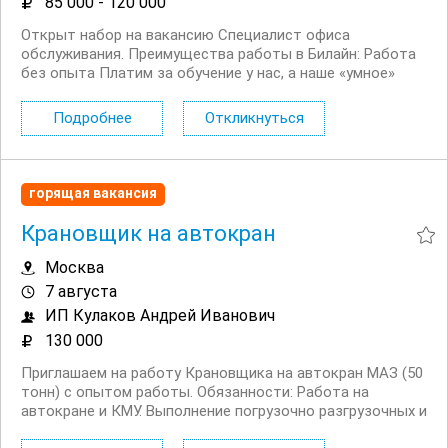
85 000 - 120 000
Открыт набор на вакансию Специалист офиса
обслуживания. Преимущества работы в Билайн: Работа
без опыта Платим за обучение у нас, а наше «умное»
мобильное приложение помогает сотрудникам легко и
быстро отвечать на любые вопросы клиентов Рядом с
Подробнее
Откликнуться
домом, подбираем офис рядом с...
горящая вакансия
Крановщик на автокран
Москва
7 августа
ИП Кулаков Андрей Иванович
130 000
Приглашаем на работу Крановщика на автокран МАЗ (50
тонн) с опытом работы. Обязанности: Работа на
автокране и КМУ. Выполнение погрузочно разгрузочных и
монтажных работ. Контроль технического состояния