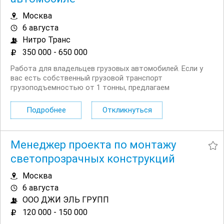
Москва
6 августа
Нитро Транс
350 000 - 650 000
Работа для владельцев грузовых автомобилей. Если у
вас есть собственный грузовой транспорт
грузоподъемностью от 1 тонны, предлагаем
стабильную работу с регулярной оплатой.
Рассматриваем автомобили любых марок и с любым
Подробнее
Откликнуться
типом кузова . Основные задачи: Перевозка продукции
между производственными...
Менеджер проекта по монтажу
светопрозрачных конструкций
Москва
6 августа
ООО ДЖИ ЭЛЬ ГРУПП
120 000 - 150 000