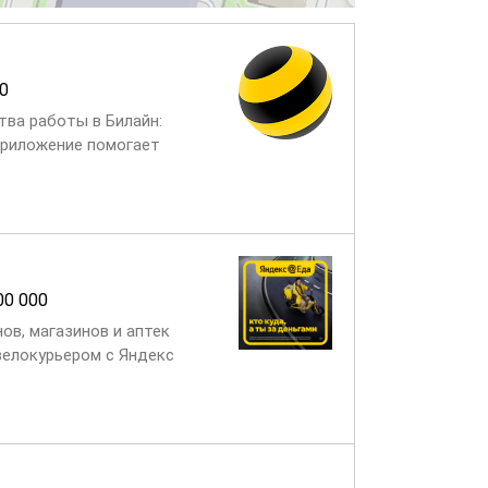
00
ва работы в Билайн:
 приложение помогает
ом с домом, подбираем офис
00 000
ов, магазинов и аптек
велокурьером с Яндекс
на карту Про Это