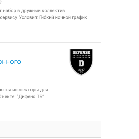
0
т набор в дружный коллектив
ервису. Условия: Гибкий ночной график
 важен, предусмотрено...
онного
уются инспекторы для
бъекте: “Дифенс ТБ”
ования: Наличие...