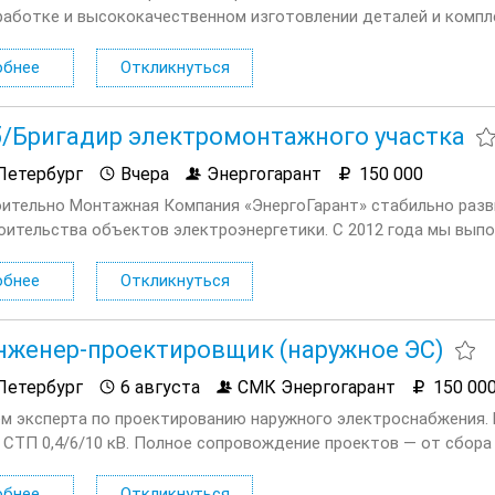
аботке и высококачественном изготовлении деталей и комп
ия занимается внедрением инновационных технологий и предл
ти для профессионального роста и...
обнее
Откликнуться
/Бригадир электромонтажного участка
Петербург
Вчера
Энергогарант
150 000
ительно Монтажная Компания «ЭнергоГарант» стабильно раз
оительства объектов электроэнергетики. С 2012 года мы вып
 и строительно монтажных работ в области энергообеспечения
ия :...
обнее
Откликнуться
женер-проектировщик (наружное ЭС)
Петербург
6 августа
СМК Энергогарант
150 00
м эксперта по проектированию наружного электроснабжения. 
 СТП 0,4/6/10 кВ. Полное сопровождение проектов — от сбора
ия с ПАО “Россети Ленэнерго”. Офис в центре, стабильный зака
ы —...
обнее
Откликнуться