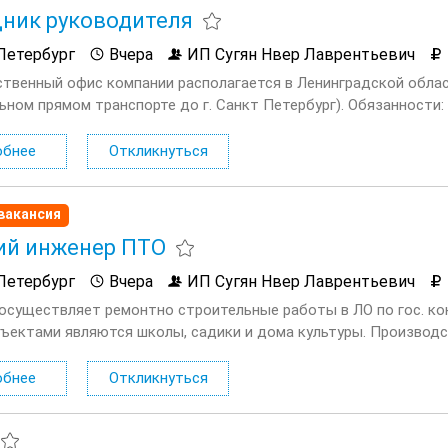
ник руководителя
Петербург
Вчера
ИП Сугян Нвер Лаврентьевич
твенный офис компании располагается в Ленинградской област
ьном прямом транспорте до г. Санкт Петербург). Обязанности
, встречи, напоминания) Ведение деловой переписки и коммуник
обнее
Откликнуться
вакансия
ий инженер ПТО
Петербург
Вчера
ИП Сугян Нвер Лаврентьевич
осуществляет ремонтно строительные работы в ЛО по гос. ко
ъектами являются школы, садики и дома культуры. Производс
кой области дер. Бегуницы (в 2 часах езды на муниципальном п
обнее
Откликнуться