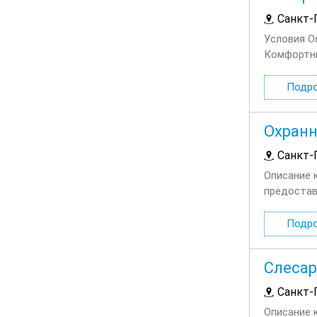
Санкт-
Условия О
Комфортны
Ответстве
Подр
Охранн
Санкт-
Описание 
предостав
включая т
Подр
Слесар
Санкт-
Описание 