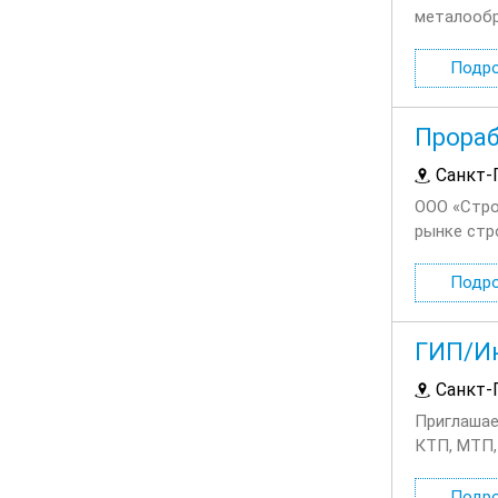
металообр
организац
возможнос
Подр
Прораб
Санкт-
ООО «Стро
рынке стр
проектных
специализац
Подр
ГИП/Ин
Санкт-
Приглашае
КТП, МТП,
согласован
компании М
Подр