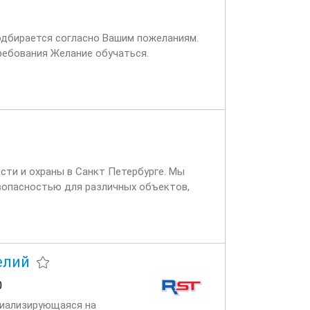
одбирается согласно Вашим пожеланиям.
ребования Желание обучаться.
и Приготовление блюд и контроль...
сти и охраны в Санкт Петербурге. Мы
зопасностью для различных объектов,
оит из...
елий
0
циализирующаяся на