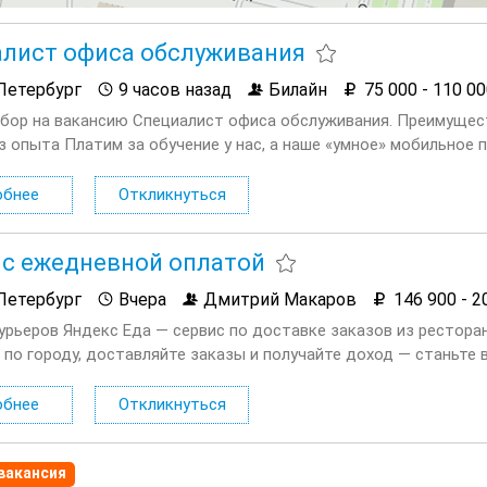
лист офиса обслуживания
Петербург
9 часов назад
Билайн
75 000 - 110 0
бор на вакансию Специалист офиса обслуживания. Преимущест
з опыта Платим за обучение у нас, а наше «умное» мобильное
ам легко и быстро отвечать на любые вопросы клиентов Ряд
обнее
Откликнуться
 с ежедневной оплатой
Петербург
Вчера
Дмитрий Макаров
146 900 - 2
урьеров Яндекс Еда — сервис по доставке заказов из ресторан
 по городу, доставляйте заказы и получайте доход — станьте 
 вас ждет: Доход до 189 000 ₽ в месяц Выплаты каждый день 
 карта с кешбэком до 10...
обнее
Откликнуться
вакансия