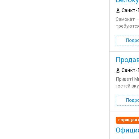
Санкт-
Самокат —
требуются
Прозрачны
Подр
Продав
Санкт-
Привет! М
гостей вк
локацию р
Подр
горящая 
Официа