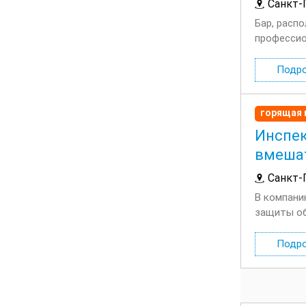
Санкт-
Бар, расп
профессио
работы, 2/
Подр
горящая 
Инспек
вмеша
Санкт-
В компани
защиты об
компания 
Подр