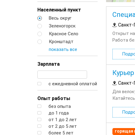
Населенный пункт
Специа
Весь округ
Санкт-
Зеленогорск
Открыт на
Красное Село
Работа бе
Кронштадт
сотрудник
показать все
рядом с...
Подр
Зарплата
Курьер
Санкт-
с ежедневной оплатой
Для велок
Опыт работы
Катайтесь
Едой! Что
без опыта
бесплатная
Подр
до 1 года
от 1 до 2 лет
от 2 до 5 лет
горящая 
более 5 лет