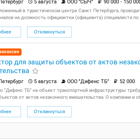
Петербург
5 августа
ООО "СЫЧ"
90 000 - 150 00
оложенный в туристическом центре Санкт Петербурга, проводи
налов на должность официантки (официанта) специалиста по с
2 с 19:00 до 07:00 (можно подкорректировать). Опыт работы не
обнее
Откликнуться
вакансия
тор для защиты объектов от актов незак
тельства
Петербург
5 августа
ООО "Дифенс ТБ"
52 000
ю “Дифенс ТБ” на объект транспортной инфраструктуры треб
ъектов от актов незаконного вмешательства. О компании и о
в сфере охраны и обеспечения транспортной безопасности. Треб
обнее
Откликнуться