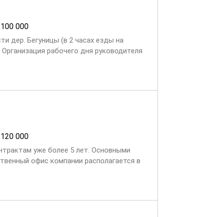
100 000
и дер. Бегуницы (в 2 часах езды на
: Организация рабочего дня руководителя
ации (почта,...
120 000
нтрактам уже более 5 лет. Основными
твенный офис компании располагается в
рямом транспорте до г....