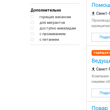
Помощ
Дополнительно
Санкт-
горящие вакансии
Производс
для мигрантов
муниципал
доступно инвалидам
(календарь
с проживанием
Подр
с питанием
горящая 
Ведущ
Санкт-
Компания 
нашими об
Ленинградс
Подр
Повар