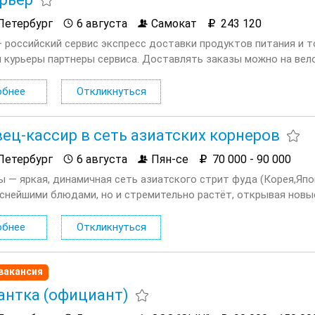
Петербург
6 августа
Самокат
243 120
 российский сервис экспресс доставки продуктов питания и то
 курьеры партнеры сервиса. Доставлять заказы можно на вело
й доход без штрафов. Страховка на время доставок. ...
обнее
Откликнуться
ец-кассир в сеть азиатских корнеров
Петербург
6 августа
Пян-се
70 000 - 90 000
ы — яркая, динамичная сеть азиатского стрит фуда (Корея,Япо
уснейшими блюдами, но и стремительно растёт, открывая нов
ядом С М.балтийская! МЫ предлагаем: Сменный график работы:
обнее
Откликнуться
вакансия
нтка (официант)