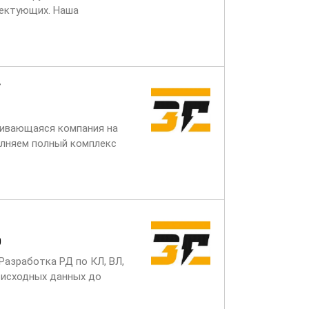
лектующих. Наша
агает своим сотрудникам
вивающаяся компания на
олняем полный комплекс
 и генерации. Наша
0
Разработка РД по КЛ, ВЛ,
 исходных данных до
з, белая зарплата. О