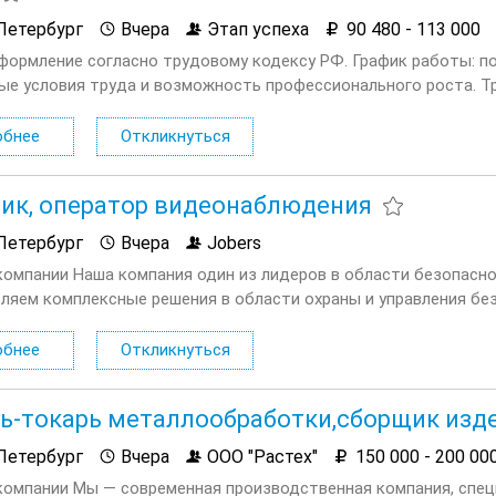
Петербург
Вчера
Этап успеха
90 480 - 113 000
формление согласно трудовому кодексу РФ. График работы: п
е условия труда и возможность профессионального роста. Т
нность, аккуратность, умение работать в команде. Обязанност
обнее
Откликнуться
ик, оператор видеонаблюдения
Петербург
Вчера
Jobers
компании Наша компания один из лидеров в области безопасно
ляем комплексные решения в области охраны и управления бе
орговые центры, офисы и жилые комплексы. Наша команда сост
обнее
Откликнуться
ь-токарь металлообработки,сборщик изд
Петербург
Вчера
ООО "Растех"
150 000 - 200 00
компании Мы — современная производственная компания, спе