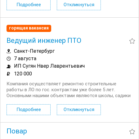
руководителя (календарь, встречи, напоминания)
Подробнее
Откликнуться
Ведение деловой переписки и коммуникации (почта,...
горящая вакансия
Ведущий инженер ПТО
Санкт-Петербург
7 августа
ИП Сугян Нвер Лаврентьевич
120 000
Компания осуществляет ремонтно строительные
работы в ЛО по гос. контрактам уже более 5 лет.
Основными нашими объектами являются школы, садики
и дома культуры. Производственный офис компании
располагается в Ленинградской области дер. Бегуницы
Подробнее
Откликнуться
(в 2 часах езды на муниципальном прямом транспорте
до г....
Повар