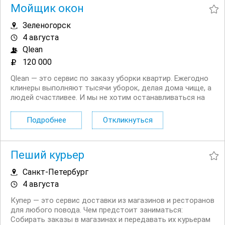
Мойщик окон
Зеленогорск
4 августа
Qlean
120 000
Qlean — это сервис по заказу уборки квартир. Ежегодно
клинеры выполняют тысячи уборок, делая дома чище, а
людей счастливее. И мы не хотим останавливаться на
этом. Открыт набор в команду для мытья окон! И мы
нуждаемся именно в вас. Что мы ждем от вас: —
Подробнее
Откликнуться
качественное мытье окон с обеих сторон; —...
Пеший курьер
Санкт-Петербург
4 августа
Купер — это сервис доставки из магазинов и ресторанов
для любого повода. Чем предстоит заниматься:
Собирать заказы в магазинах и передавать их курьерам