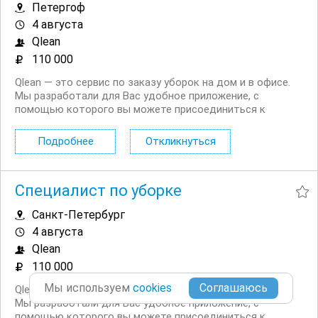
Петергоф
4 августа
Qlean
110 000
Qlean — это сервис по заказу уборок на дом и в офисе.
Мы разработали для Вас удобное приложение, с
помощью которого вы можете присоединиться к
нашему сервису в качестве исполнителя. Что входит в
уборку: поддерживающая уборка: исполнитель моет и
Подробнее
Откликнуться
убирает комнаты, кухню, коридор и санузлы, а...
Специалист по уборке
Санкт-Петербург
4 августа
Qlean
110 000
Мы используем
cookies
Qlean — это сервис по заказу уборок на дом и в офисе.
Мы разработали для Вас удобное приложение, с
помощью которого вы можете присоединиться к