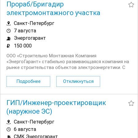
Прораб/Бригадир
электромонтажного участка
Санкт-Петербург
7 августа
Энергогарант
150 000
ООО «Строительно Монтажная Компания
«ЭнергоГарант» стабильно развивающаяся компания на
рынке строительства объектов электроэнергетики. С
2012 года мы выполняем полный комплекс проектных и
строительно монтажных работ в области
Подробнее
Откликнуться
энергообеспечения и генерации. Наша специализация :...
ГИП/Инженер-проектировщик
(наружное ЭС)
Санкт-Петербург
6 августа
СМК Энергогарант