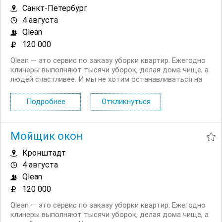
Санкт-Петербург
4 августа
Qlean
120 000
Qlean — это сервис по заказу уборки квартир. Ежегодно
клинеры выполняют тысячи уборок, делая дома чище, а
людей счастливее. И мы не хотим останавливаться на
этом. Открыт набор в команду для мытья окон! И мы
нуждаемся именно в вас. Что мы ждем от вас: —
Подробнее
Откликнуться
качественное мытье окон с обеих сторон; —...
Мойщик окон
Кронштадт
4 августа
Qlean
120 000
Qlean — это сервис по заказу уборки квартир. Ежегодно
клинеры выполняют тысячи уборок, делая дома чище, а