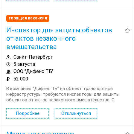
горящая вакансия
Инспектор для защиты объектов
от актов незаконного
вмешательства
Санкт-Петербург
5 августа
ООО "Дифенс ТБ"
52 000
В компанию “Дифенс ТБ” на объект транспортной
инфраструктуры требуются инспекторы для защиты
объектов от актов незаконного вмешательства. О
компании и объекте: “Дифенс ТБ” компания в сфере
охраны и обеспечения транспортной безопасности.
Подробнее
Откликнуться
Требования: Наличие...