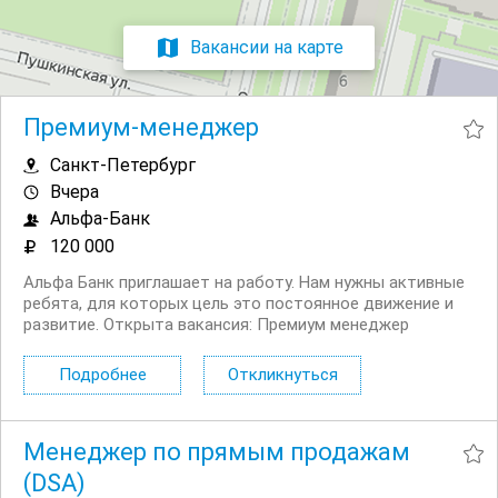
Вакансии на карте
Премиум-менеджер
Санкт-Петербург
Вчера
Альфа-Банк
120 000
Альфа Банк приглашает на работу. Нам нужны активные
ребята, для которых цель это постоянное движение и
развитие. Открыта вакансия: Премиум менеджер
менеджер по работе с VIP клиентами. Работа в офисе с
клиентами лично и по телефону. Чем предстоит
Подробнее
Откликнуться
заниматься: Привлекать новых...
Менеджер по прямым продажам
(DSA)