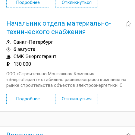
строительно монтажных работ в области
Подробнее
Откликнуться
энергообеспечения и генерации. Задачи: Работа в
аренде и на...
Начальник отдела материально-
технического снабжения
Санкт-Петербург
6 августа
СМК Энергогарант
130 000
ООО «Строительно Монтажная Компания
«ЭнергоГарант» стабильно развивающаяся компания на
рынке строительства объектов электроэнергетики. С
2012 года мы выполняем полный комплекс проектных и
строительно монтажных работ в области
Подробнее
Откликнуться
энергообеспечения и генерации. О компании и проектах
Мы...