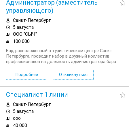
Администратор (заместитель
управляющего)
Санкт-Петербург
5 августа
ООО "СЫЧ"
100 000
Бар, расположенный в туристическом центре Санкт
Петербурга, проводит набор в дружный коллектив
профессионалов на должность администратора бара
(заместителя управляющего). Условия: График
ночной 2/2 с 19:00 до 07:00. Стажировка по результатам
Подробнее
Откликнуться
собеседования. Совмещение крайне нежелательно....
Специалист 1 линии
Санкт-Петербург
5 августа
ооо
40 000