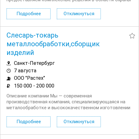
и управления безопасностью для различных объектов,
включая торговые центры, офисы и жилые комплексы.
Подробнее
Откликнуться
Наша команда состоит из...
Слесарь-токарь
металлообработки,сборщик
изделий
Санкт-Петербург
7 августа
ООО "Растех"
150 000 - 200 000
Описание компании Мы — современная
производственная компания, специализирующаяся на
металообработке и высококачественном изготовлении
деталей и комплектующих. Наша организация
занимается внедрением инновационных технологий и
Подробнее
Откликнуться
предлагает своим сотрудникам возможности для
профессионального роста и...