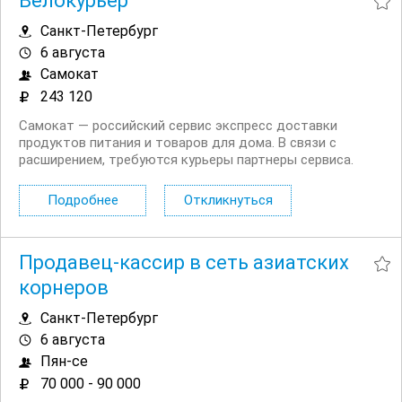
Велокурьер
Санкт-Петербург
6 августа
Самокат
243 120
Самокат — российский сервис экспресс доставки
продуктов питания и товаров для дома. В связи с
расширением, требуются курьеры партнеры сервиса.
Доставлять заказы можно на велосипеде, автомобиле
или пешком. Условия: Прозрачный доход без штрафов.
Подробнее
Откликнуться
Страховка на время доставок. ...
Продавец-кассир в сеть азиатских
корнеров
Санкт-Петербург
6 августа
Пян-се
70 000 - 90 000