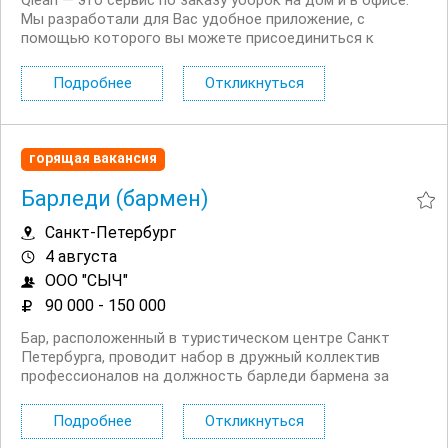
Qlean — это сервис по заказу уборок на дом и в офисе.
Мы разработали для Вас удобное приложение, с
помощью которого вы можете присоединиться к
нашему сервису в качестве исполнителя. Что входит в
уборку: поддерживающая уборка: исполнитель моет и
Подробнее
Откликнуться
убирает комнаты, кухню, коридор и санузлы, а...
горящая вакансия
Барледи (бармен)
Санкт-Петербург
4 августа
ООО "СЫЧ"
90 000 - 150 000
Бар, расположенный в туристическом центре Санкт
Петербурга, проводит набор в дружный коллектив
профессионалов на должность барледи бармена за
контактной барной стойкой. Условия: Гибкий ночной
график работы, 2/2 с 19:00 до 07:00 (можно
Подробнее
Откликнуться
подкорректировать). Опыт работы не обязателен, но