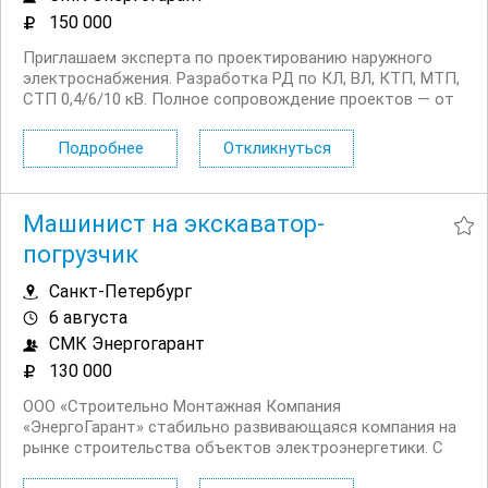
150 000
Приглашаем эксперта по проектированию наружного
электроснабжения. Разработка РД по КЛ, ВЛ, КТП, МТП,
СТП 0,4/6/10 кВ. Полное сопровождение проектов — от
сбора исходных данных до согласования с ПАО
“Россети Ленэнерго”. Офис в центре, стабильный заказ,
Подробнее
Откликнуться
белая зарплата. О компании Мы —...
Машинист на экскаватор-
погрузчик
Санкт-Петербург
6 августа
СМК Энергогарант
130 000
ООО «Строительно Монтажная Компания
«ЭнергоГарант» стабильно развивающаяся компания на
рынке строительства объектов электроэнергетики. С
2012 года мы выполняем полный комплекс проектных и