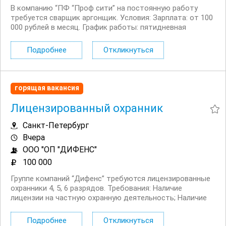
В компанию “ПФ “Проф сити” на постоянную работу
требуется сварщик аргонщик. Условия: Зарплата: от 100
000 рублей в месяц. График работы: пятидневная
рабочая неделя. Расположение: 10 минут пешком от
метро “Озерки”. Обязанности: ...
Подробнее
Откликнуться
горящая вакансия
Лицензированный охранник
Санкт-Петербург
Вчера
ООО "ОП "ДИФЕНС"
100 000
Группе компаний “Дифенс” требуются лицензированные
охранники 4, 5, 6 разрядов. Требования: Наличие
лицензии на частную охранную деятельность; Наличие
медицинской справки; Опыт работы от 1 года.
Обязанности: Контрольно пропускной режим; ...
Подробнее
Откликнуться