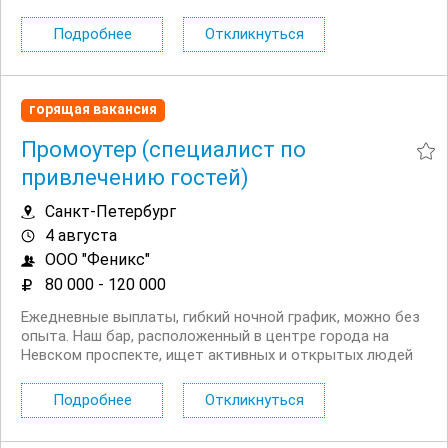
Почему стоит откликнуться: Гарантированный доход на
карту каждую неделю; Удобный график от 3 часов в
Подробнее
Откликнуться
день — легко...
горящая вакансия
Промоутер (специалист по
привлечению гостей)
Санкт-Петербург
4 августа
ООО "Феникс"
80 000 - 120 000
Ежедневные выплаты, гибкий ночной график, можно без
опыта. Наш бар, расположенный в центре города на
Невском проспекте, ищет активных и открытых людей
на должность промоутера (специалиста по привлечению
гостей). Условия: Работа в ночное время с 20:00 до
Подробнее
Откликнуться
06:00. Индивидуальный подбор графика под...