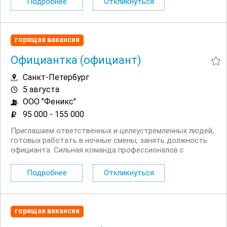
Подробнее
Откликнуться
работы не важен, предусмотрено...
горящая вакансия
Официантка (официант)
Санкт-Петербург
5 августа
ООО "Феникс"
95 000 - 155 000
Приглашаем ответственных и целеустремленных людей,
готовых работать в ночные смены, занять должность
официанта. Сильная команда профессионалов с
успешным опытом работы более 8 лет. Условия: Работа
в центре города, 2 минуты пешком от м. Невский
Подробнее
Откликнуться
проспект. Ночные смены с 19:00 до 07:00 — график...
горящая вакансия