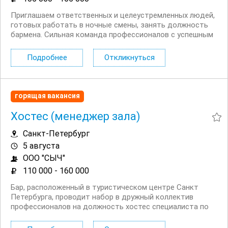
Приглашаем ответственных и целеустремленных людей,
готовых работать в ночные смены, занять должность
бармена. Сильная команда профессионалов с успешным
опытом работы более 8 лет. Условия: Работа в центре
города, 2 минуты пешком от м.Невский проспект.
Подробнее
Откликнуться
Ночные смены с 19:00 до 07:00 — график...
горящая вакансия
Хостес (менеджер зала)
Санкт-Петербург
5 августа
ООО "СЫЧ"
110 000 - 160 000
Бар, расположенный в туристическом центре Санкт
Петербурга, проводит набор в дружный коллектив
профессионалов на должность хостес специалиста по
гостеприимству. Условия: Гибкий ночной график работы,
2/2 с 19:00 до 07:00 (можно подкорректировать). Опыт