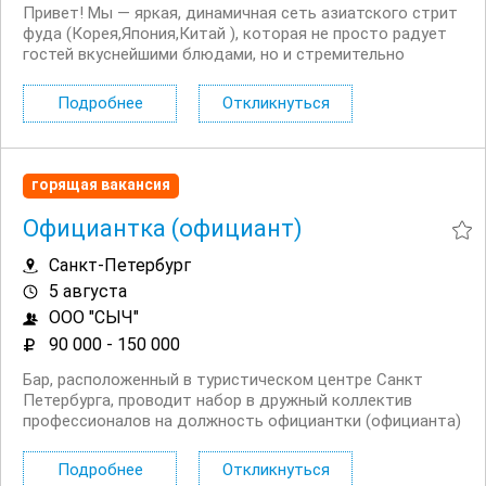
Привет! Мы — яркая, динамичная сеть азиатского стрит
фуда (Корея,Япония,Китай ), которая не просто радует
гостей вкуснейшими блюдами, но и стремительно
растёт, открывая новые горизонты! открыт набор НА
новую локацию рядом С М.балтийская! МЫ предлагаем:
Подробнее
Откликнуться
Сменный график работы: обсуждается...
горящая вакансия
Официантка (официант)
Санкт-Петербург
5 августа
ООО "СЫЧ"
90 000 - 150 000
Бар, расположенный в туристическом центре Санкт
Петербурга, проводит набор в дружный коллектив
профессионалов на должность официантки (официанта)
специалиста по сервису. Условия: Гибкий ночной график
работы, 2/2 с 19:00 до 07:00 (можно подкорректировать).
Подробнее
Откликнуться
Опыт работы не важен, предусмотрено...