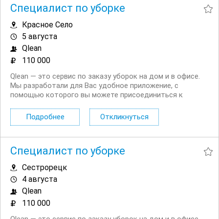
Специалист по уборке
Красное Село
5 августа
Qlean
110 000
Qlean — это сервис по заказу уборок на дом и в офисе.
Мы разработали для Вас удобное приложение, с
помощью которого вы можете присоединиться к
нашему сервису в качестве исполнителя. Что входит в
уборку: поддерживающая уборка: исполнитель моет и
Подробнее
Откликнуться
убирает комнаты, кухню, коридор и санузлы, а...
Специалист по уборке
Сестрорецк
4 августа
Qlean
110 000