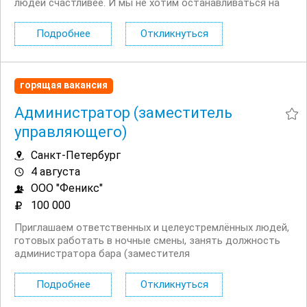
людей счастливее. И мы не хотим останавливаться на
этом. Открыт набор в команду для мытья окон! И мы
нуждаемся именно в вас. Что мы ждем от вас: —
Подробнее
Откликнуться
качественное мытье окон с обеих сторон; —...
горящая вакансия
Администратор (заместитель
управляющего)
Санкт-Петербург
4 августа
ООО "Феникс"
100 000
Приглашаем ответственных и целеустремлённых людей,
готовых работать в ночные смены, занять должность
администратора бара (заместителя
управляющего).Можно без опыта работы, важны
лидерские качества и управленческие навыки. Условия:
Подробнее
Откликнуться
График ночной: 2/2, c 19:00 до 07:00. Стажировка по
результатам...