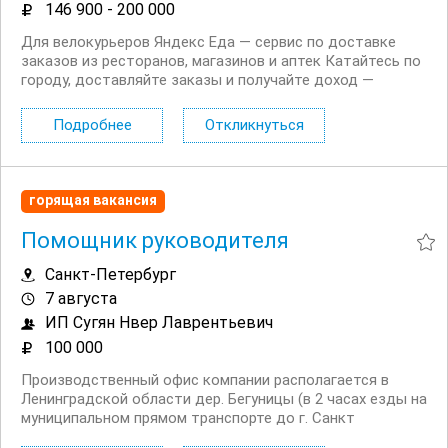
146 900 - 200 000
Для велокурьеров Яндекс Еда — сервис по доставке
заказов из ресторанов, магазинов и аптек Катайтесь по
городу, доставляйте заказы и получайте доход —
станьте велокурьером с Яндекс Едой! Что вас ждет:
Доход до 189 000 ₽ в месяц Выплаты каждый день на
Подробнее
Откликнуться
карту Про Это бесплатная карта с кешбэком до 10...
горящая вакансия
Помощник руководителя
Санкт-Петербург
7 августа
ИП Сугян Нвер Лаврентьевич
100 000
Производственный офис компании располагается в
Ленинградской области дер. Бегуницы (в 2 часах езды на
муниципальном прямом транспорте до г. Санкт
Петербург). Обязанности: Организация рабочего дня