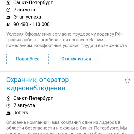
Санкт-Петербург
7 августа
Этап успеха
90 480 - 113 000
Условия Оформление согласно трудовому кодексу РФ.
График работы: подбирается согласно Вашим
пожеланиям. Комфортные условия труда и возможность
профессионального роста. Требования Желание
обучаться. Ответственность, аккуратность, умение
Подробнее
Откликнуться
работать в команде. Обязанности Приготовление блюд
и контроль...
Охранник, оператор
видеонаблюдения
Санкт-Петербург
7 августа
Jobers
Описание компании Наша компания один из лидеров в
области безопасности и охраны в Санкт Петербурге. Мы
предоставляем комплексные решения в области охраны