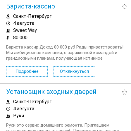
Бариста-кассир
Санкт-Петербург
4 августа
Sweet Way
80 000
Бариста кассир Доход 80 000 руб Рады приветствовать!
Мы амбициозная компания, с заряженной командой и
грандиозными планами, получающая истинное
удовольствие от того, чем мы все тут занимаемся!
Ищем бариста в самую bubble команду сети “Sweet Way»
Подробнее
Откликнуться
У нас есть все,чтобы твоя работа была в...
Установщик входных дверей
Санкт-Петербург
4 августа
Руки
Руки это сервис домашнего ремонта. Приглашаем
установщиков входных дверей. Преимущества нашего