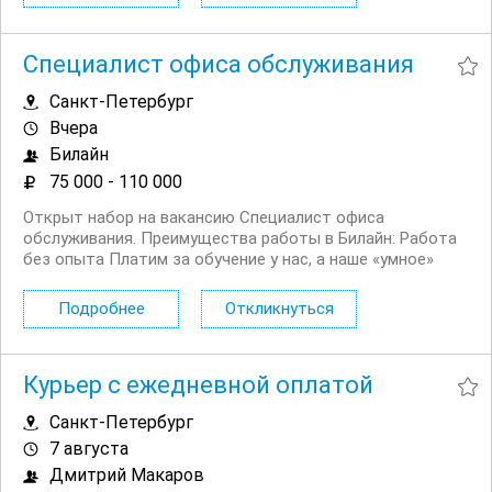
Специалист офиса обслуживания
Санкт-Петербург
Вчера
Билайн
75 000 - 110 000
Открыт набор на вакансию Специалист офиса
обслуживания. Преимущества работы в Билайн: Работа
без опыта Платим за обучение у нас, а наше «умное»
мобильное приложение помогает сотрудникам легко и
быстро отвечать на любые вопросы клиентов Рядом с
Подробнее
Откликнуться
домом, подбираем офис рядом с...
Курьер с ежедневной оплатой
Санкт-Петербург
7 августа
Дмитрий Макаров