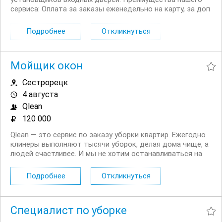
сервиса: Оплата за заказы еженедельно на карту, за доп
работы на руки мастеру сразу; Комиссия от заказа 20
35%, что ниже средней по рынку; Постоянный поток
Подробнее
Откликнуться
заказов ...
Мойщик окон
Сестрорецк
4 августа
Qlean
120 000
Qlean — это сервис по заказу уборки квартир. Ежегодно
клинеры выполняют тысячи уборок, делая дома чище, а
людей счастливее. И мы не хотим останавливаться на
этом. Открыт набор в команду для мытья окон! И мы
нуждаемся именно в вас. Что мы ждем от вас: —
Подробнее
Откликнуться
качественное мытье окон с обеих сторон; —...
Специалист по уборке