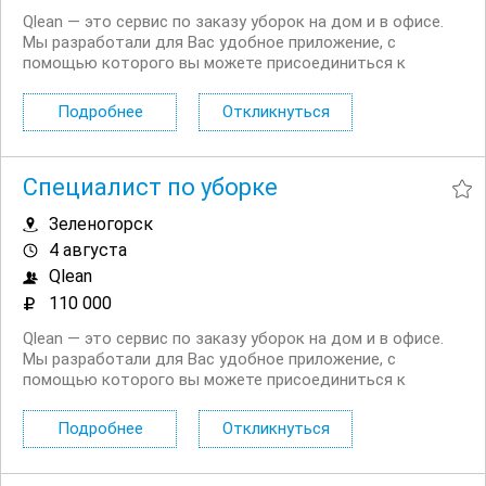
Qlean — это сервис по заказу уборок на дом и в офисе.
Мы разработали для Вас удобное приложение, с
помощью которого вы можете присоединиться к
нашему сервису в качестве исполнителя. Что входит в
уборку: поддерживающая уборка: исполнитель моет и
Подробнее
Откликнуться
убирает комнаты, кухню, коридор и санузлы, а...
Специалист по уборке
Зеленогорск
4 августа
Qlean
110 000
Qlean — это сервис по заказу уборок на дом и в офисе.
Мы разработали для Вас удобное приложение, с
помощью которого вы можете присоединиться к
нашему сервису в качестве исполнителя. Что входит в
уборку: поддерживающая уборка: исполнитель моет и
Подробнее
Откликнуться
убирает комнаты, кухню, коридор и санузлы, а...