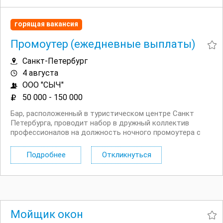
будет...
горящая вакансия
Промоутер (ежедневные выплаты)
Санкт-Петербург
4 августа
ООО "СЫЧ"
50 000 - 150 000
Бар, расположенный в туристическом центре Санкт
Петербурга, проводит набор в дружный коллектив
профессионалов на должность ночного промоутера с
ежедневными выплатами и свободным графиком смен.
Условия: Работа в центре города, на Невском проспекте
Подробнее
Откликнуться
в большом потоке туристов и жителей Санкт...
Мойщик окон