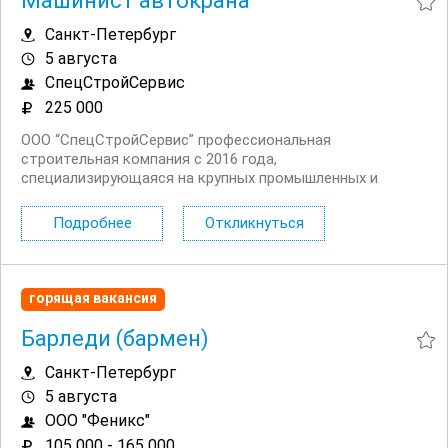
Машинист автокрана
Санкт-Петербург
5 августа
СпецСтройСервис
225 000
ООО “СпецСтройСервис” профессиональная
строительная компания с 2016 года,
специализирующаяся на крупных промышленных и
инфраструктурных проектах. Мы работаем с ведущими
предприятиями нефтегазовой и энергетической
Подробнее
Откликнуться
отраслей, обеспечивая высокое качество и соблюдение
сроков. Объекты на...
горящая вакансия
Барледи (бармен)
Санкт-Петербург
5 августа
ООО "Феникс"
105 000 - 165 000