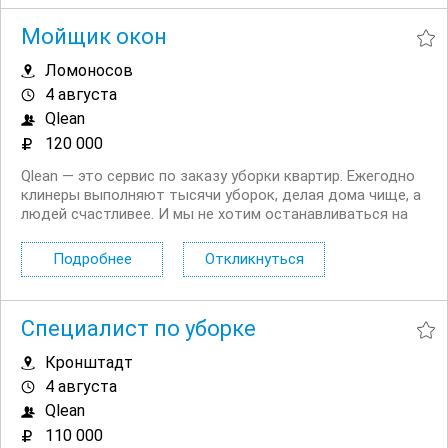
Мойщик окон
Ломоносов
4 августа
Qlean
120 000
Qlean — это сервис по заказу уборки квартир. Ежегодно
клинеры выполняют тысячи уборок, делая дома чище, а
людей счастливее. И мы не хотим останавливаться на
этом. Открыт набор в команду для мытья окон! И мы
нуждаемся именно в вас. Что мы ждем от вас: —
Подробнее
Откликнуться
качественное мытье окон с обеих сторон; —...
Специалист по уборке
Кронштадт
4 августа
Qlean
110 000