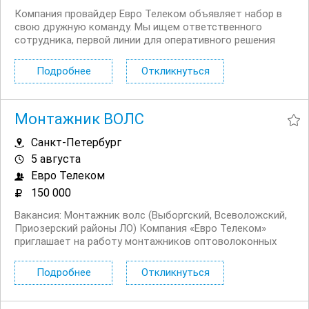
Компания провайдер Евро Телеком объявляет набор в
свою дружную команду. Мы ищем ответственного
сотрудника, первой линии для оперативного решения
поступающих вопросов от наших пользователей. Чем
предстоит заниматься: Прием и обработка входящих
Подробнее
Откликнуться
звонков от клиентов Консультирование клиентов по...
Монтажник ВОЛС
Санкт-Петербург
5 августа
Евро Телеком
150 000
Вакансия: Монтажник волс (Выборгский, Всеволожский,
Приозерский районы ЛО) Компания «Евро Телеком»
приглашает на работу монтажников оптоволоконных
линий связи. Стабильная работа, обучение и поддержка
от компании! Мы предлагаем: Трудоустройство по
Подробнее
Откликнуться
договору. Зарплата от 150 000 руб. без потолка по...