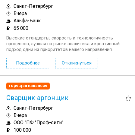
Санкт-Петербург
Вчера
Альфа-Банк
65 000
Высокие стандарты, скорость и технологичность
процессов, лучшая на рынке аналитика и креативный
подход одни из приоритетов нашего направления.
Приглашаем Менеджеров по прямым продажам. Мы
ищем талантливых ребят, которые не боятся
Подробнее
Откликнуться
ответственности, умеют решать задачи сообща и
стремятся...
горящая вакансия
Сварщик-аргонщик
Санкт-Петербург
Вчера
ООО "ПФ "Проф-сити"
100 000