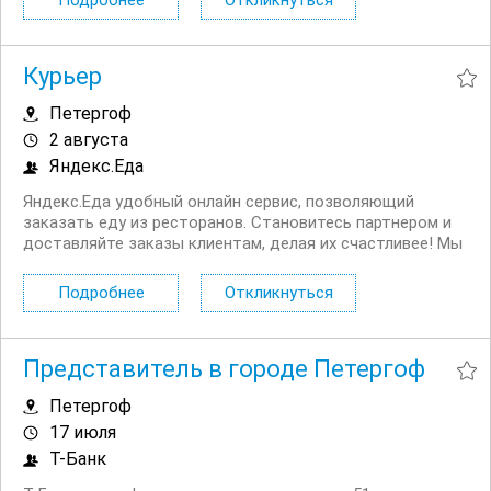
Подробнее
Откликнуться
Первая выплата поступает через две недели,...
Курьер
Петергоф
2 августа
Яндекс.Еда
Яндекс.Еда удобный онлайн сервис, позволяющий
заказать еду из ресторанов. Становитесь партнером и
доставляйте заказы клиентам, делая их счастливее! Мы
в поиске команды курьеров для компании,
сотрудничающей с сервисом Яндекс.Еда. Условия:
Подробнее
Откликнуться
Первая выплата поступает через две недели,...
Представитель в городе Петергоф
Петергоф
17 июля
Т-Банк