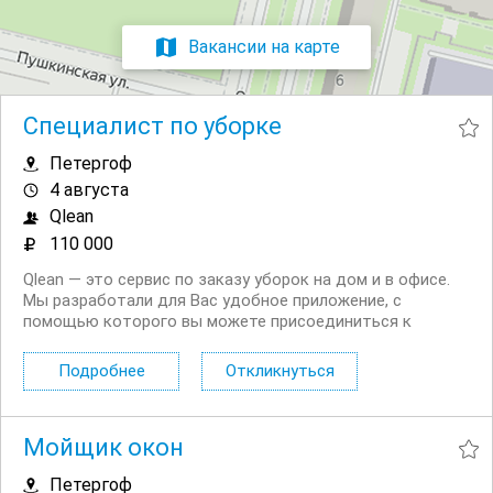
Вакансии на карте
Специалист по уборке
Петергоф
4 августа
Qlean
110 000
Qlean — это сервис по заказу уборок на дом и в офисе.
Мы разработали для Вас удобное приложение, с
помощью которого вы можете присоединиться к
нашему сервису в качестве исполнителя. Что входит в
уборку: поддерживающая уборка: исполнитель моет и
Подробнее
Откликнуться
убирает комнаты, кухню, коридор и санузлы, а...
Мойщик окон
Петергоф