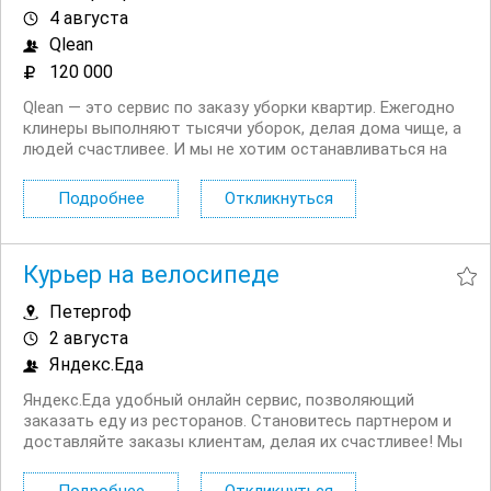
4 августа
Qlean
120 000
Qlean — это сервис по заказу уборки квартир. Ежегодно
клинеры выполняют тысячи уборок, делая дома чище, а
людей счастливее. И мы не хотим останавливаться на
этом. Открыт набор в команду для мытья окон! И мы
нуждаемся именно в вас. Что мы ждем от вас: —
Подробнее
Откликнуться
качественное мытье окон с обеих сторон; —...
Курьер на велосипеде
Петергоф
2 августа
Яндекс.Еда
Яндекс.Еда удобный онлайн сервис, позволяющий
заказать еду из ресторанов. Становитесь партнером и
доставляйте заказы клиентам, делая их счастливее! Мы
в поиске команды курьеров для компании,
сотрудничающей с сервисом Яндекс.Еда. Условия: