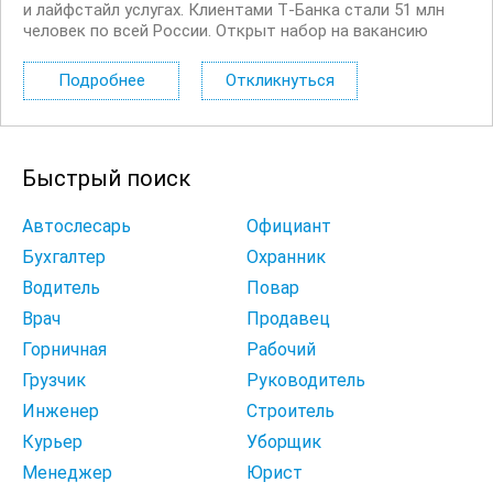
и лайфстайл услугах. Клиентами Т‑Банка стали 51 млн
человек по всей России. Открыт набор на вакансию
Вечерний консультант по банковским продуктам. Что вы
будете делать: Консультировать клиентов по
Подробнее
Откликнуться
депозитным продуктам на входящих звонках...
Быстрый поиск
Автослесарь
Официант
Бухгалтер
Охранник
Водитель
Повар
Врач
Продавец
Горничная
Рабочий
Грузчик
Руководитель
Инженер
Строитель
Курьер
Уборщик
Менеджер
Юрист