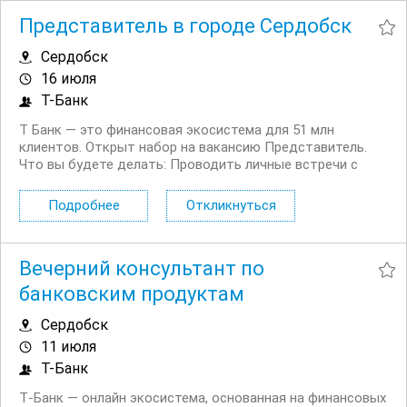
Представитель в городе Сердобск
Сердобск
16 июля
Т-Банк
Т Банк — это финансовая экосистема для 51 млн
клиентов. Открыт набор на вакансию Представитель.
Что вы будете делать: Проводить личные встречи с
клиентами на удобной для них территории. Просвещать
клиентов в финансовых вопросах. Продавать
Подробнее
Откликнуться
дополнительные услуги и продукты...
Вечерний консультант по
банковским продуктам
Сердобск
11 июля
Т-Банк
Т‑Банк — онлайн экосистема, основанная на финансовых