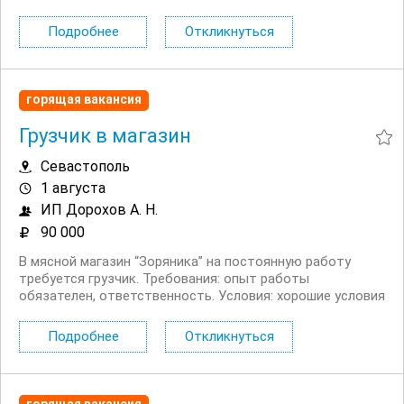
18.00, 6 дней через 1 день, доставка к месту работы и
обратно, стабильная занятость в дружном коллективе,...
Подробнее
Откликнуться
горящая вакансия
Грузчик в магазин
Севастополь
1 августа
ИП Дорохов А. Н.
90 000
В мясной магазин “Зоряника” на постоянную работу
требуется грузчик. Требования: опыт работы
обязателен, ответственность. Условия: хорошие условия
труда, зарплата: от 90 000 руб/мес, рабочий день: с 08.00
19.00, форма одежды...
Подробнее
Откликнуться