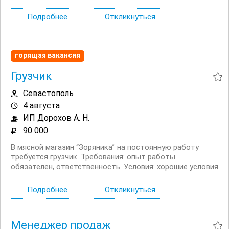
продуктов (овощи‚ фрукты‚ и др.), заготовка
ингредиентов (нарезать, варить‚ обжаривать), мытье
Подробнее
Откликнуться
полов, кухонной...
горящая вакансия
Грузчик
Севастополь
4 августа
ИП Дорохов А. Н.
90 000
В мясной магазин “Зоряника” на постоянную работу
требуется грузчик. Требования: опыт работы
обязателен, ответственность. Условия: хорошие условия
труда, зарплата: от 90 000 руб/мес, рабочий день: с 08.00
19.00, форма одежды...
Подробнее
Откликнуться
Менеджер продаж