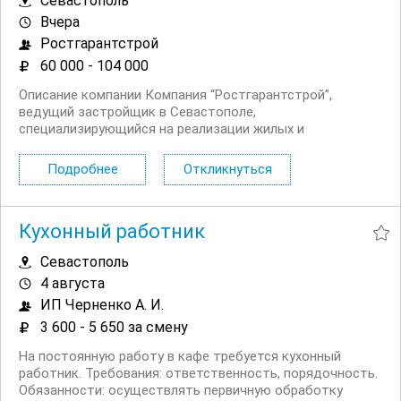
Севастополь
Вчера
Ростгарантстрой
60 000 - 104 000
Описание компании Компания “Ростгарантстрой”,
ведущий застройщик в Севастополе,
специализирующийся на реализации жилых и
коммерческих объектов, приглашает в свою команду
подсобных рабочих. Мы ценим профессионализм,
Подробнее
Откликнуться
надежность и стремление к качественному выполнению
поставленных задач....
Кухонный работник
Севастополь
4 августа
ИП Черненко А. И.
3 600 - 5 650 за смену
На постоянную работу в кафе требуется кухонный
работник. Требования: ответственность, порядочность.
Обязанности: осуществлять первичную обработку