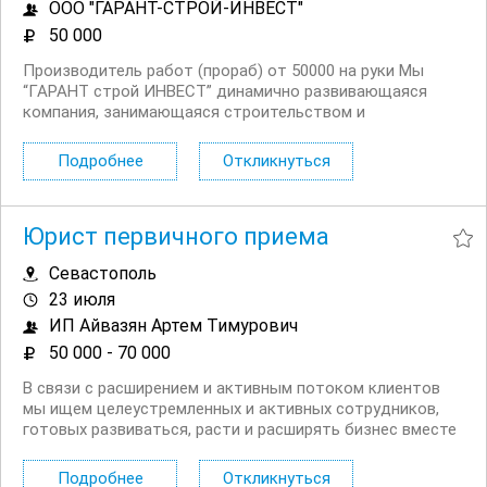
ООО "ГАРАНТ-СТРОЙ-ИНВЕСТ"
50 000
Производитель работ (прораб) от 50000 на руки Мы
“ГАРАНТ строй ИНВЕСТ” динамично развивающаяся
компания, занимающаяся строительством и
капитальным ремонтом объектов недвижимости в
живописном городе Севастополь. Наша команда
Подробнее
Откликнуться
объединяет профессионалов, стремящихся к качеству
и...
Юрист первичного приема
Севастополь
23 июля
ИП Айвазян Артем Тимурович
50 000 - 70 000
В связи с расширением и активным потоком клиентов
мы ищем целеустремленных и активных сотрудников,
готовых развиваться, расти и расширять бизнес вместе
с нами. Что мы предлагаем: уровень дохода выше рынка
и прозрачную систему премирования (оклад + премия,
Подробнее
Откликнуться