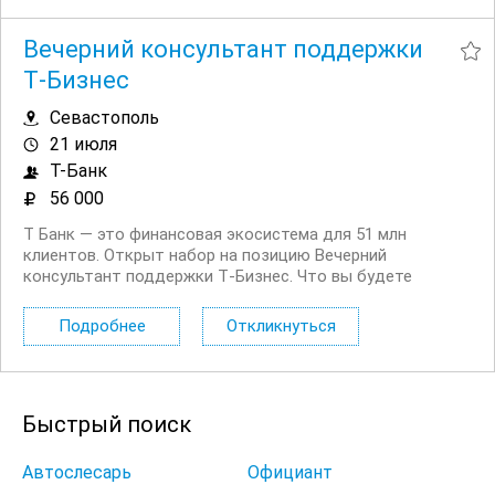
Вечерний консультант поддержки
Т‑Бизнес
Севастополь
21 июля
Т-Банк
56 000
Т Банк — это финансовая экосистема для 51 млн
клиентов. Открыт набор на позицию Вечерний
консультант поддержки Т‑Бизнес. Что вы будете
делать: Принимать и совершать звонки юридическим
лицам. Решать возникающие вопросы, связанные как с
Подробнее
Откликнуться
продуктами компании, так и с внешними...
Быстрый поиск
Автослесарь
Официант