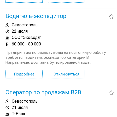
совокупный доход в среднем 40 000 ...
Водитель-экспедитор
Севастополь
22 июля
ООО "Эковода"
60 000 - 80 000
Предприятию по развозу воды на постоянную работу
требуется водитель экспедитор категории В.
Направление: доставка бутилированной воды.
Требования: ответственность, порядочность. Условия:
хорошие условия труда, зарплата: 60 000 80 000 руб/мес,
Подробнее
Откликнуться
график...
Оператор по продажам B2B
Севастополь
21 июля
Т-Банк