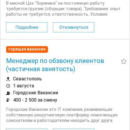
В мясной Цех “Зоряника” на постоянную работу
требуется грузчик (сборщик товара). Требования: опыт
работы не требуется, ответственность. Условия:
хорошие условия труда, зарплата: от 90 000 руб/мес,
рабочий день с 07.00 18.00 , на...
Подробнее
Откликнуться
горящая вакансия
Менеджер по обзвону клиентов
(частичная занятость)
Севастополь
1 августа
Городские Вакансии
400 - 2 500 за смену
Городские Вакансии это IT компания, развивающая
собственную рекрутинговую платформу, помогающую
соискателям и работодателям находить друг друга.
Работаем с 2013 года и за это время стали одними из