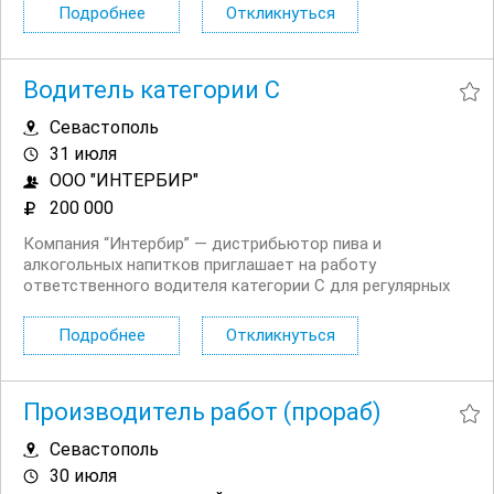
лидеров в области рекрутмента. У нас интересная
Подробнее
Откликнуться
работа, отличная команда и востребованный продукт....
Водитель категории C
Севастополь
31 июля
ООО "ИНТЕРБИР"
200 000
Компания “Интербир” — дистрибьютор пива и
алкогольных напитков приглашает на работу
ответственного водителя категории С для регулярных
междугородних рейсов. Требования к кандидату:
Водительские права категории C; Опыт работы по
Подробнее
Откликнуться
категории C от 2 лет; ...
Производитель работ (прораб)
Севастополь
30 июля