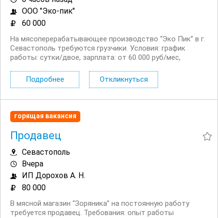
ООО "Эко-пик"
60 000
На мясоперерабатывающее производство “Эко Пик” в г.
Севастополь требуются грузчики. Условия: график
работы: сутки/двое, зарплата: от 60 000 руб/мес,
доставка к месту работы и обратно, стабильная
занятость в дружном коллективе, бесплатное питание...
Подробнее
Откликнуться
горящая вакансия
Продавец
Севастополь
Вчера
ИП Дорохов А. Н.
80 000
В мясной магазин “Зоряника” на постоянную работу
требуется продавец. Требования: опыт работы