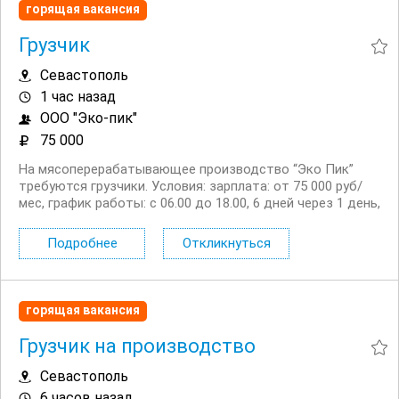
горящая вакансия
Грузчик
Севастополь
1 час назад
ООО "Эко-пик"
75 000
На мясоперерабатывающее производство “Эко Пик”
требуются грузчики. Условия: зарплата: от 75 000 руб/
мес, график работы: с 06.00 до 18.00, 6 дней через 1 день,
доставка к месту работы и обратно, стабильная
занятость в дружном коллективе, ...
Подробнее
Откликнуться
горящая вакансия
Грузчик на производство
Севастополь
6 часов назад