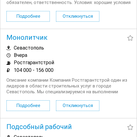
обязателен, ответственность. Условия: хорошие условия
труда, зарплата: от 80 000 руб/мес, рабочий день: с 08.00
19.00, форма одежды...
Подробнее
Откликнуться
Монолитчик
Севастополь
Вчера
Ростгарантстрой
104 000 - 156 000
Описание компании Компания Ростгарантстрой один из
лидеров в области строительных услуг в городе
Севастополь. Мы специализируемся на выполнении
крупномасштабных проектов в сфере гражданского и
промышленного строительства. Наша команда состоит
Подробнее
Откликнуться
из высококвалифицированных специалистов, которые...
Подсобный рабочий