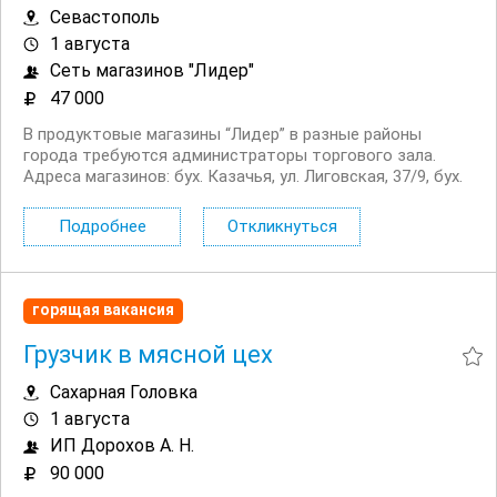
Севастополь
1 августа
Сеть магазинов "Лидер"
47 000
В продуктовые магазины “Лидер” в разные районы
города требуются администраторы торгового зала.
Адреса магазинов: бух. Казачья, ул. Лиговская, 37/9, бух.
Казачья, ул. Глеба Успенского, 2, ул. Челнокова, 19, пр т
Гагарина, 17, ул. О. Кошевого, 4, пр т...
Подробнее
Откликнуться
горящая вакансия
Грузчик в мясной цех
Сахарная Головка
1 августа
ИП Дорохов А. Н.
90 000