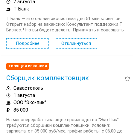
2 августа
Т-Банк
Т Банк — это онлайн экосистема для 51 млн клиентов.
Открыт набор на вакансию: Консультант поддержки Т
Бизнес. Что вы будете делать: Принимать и совершать
звонки юридическим лицам Решать возникающие
вопросы, связанные как с продуктами компании, так и с
Подробнее
Откликнуться
внешними факторами: гос....
горящая вакансия
Сборщик-комплектовщик
Севастополь
1 августа
ООО "Эко-пик"
85 000
На мясоперерабатывающее производство “Эко Пик”
требуются сборщики комплектовщики. Условия:
зарплата: от 85 000 руб/мес, график работы: с 06.00 до