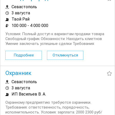
Севастополь
3 августа
Твой Рай
100 000 - 4 000 000
Условия: Полный доступ к вариантам продажи товара
Свободный график Обязанности: Находить клиетнов
Умение заключать успешные сделки Требования:
Наличие смартфона, достум в интернет Всегда
доделывать начало...
Подробнее
Откликнуться
Охранник
Севастополь
3 августа
ИП Васильев В. А.
Охранному предприятию требуются охранники.
Требования: ответственность, порядочность,
исполнительность. Условия: зарплата: 2000 2300 руб/