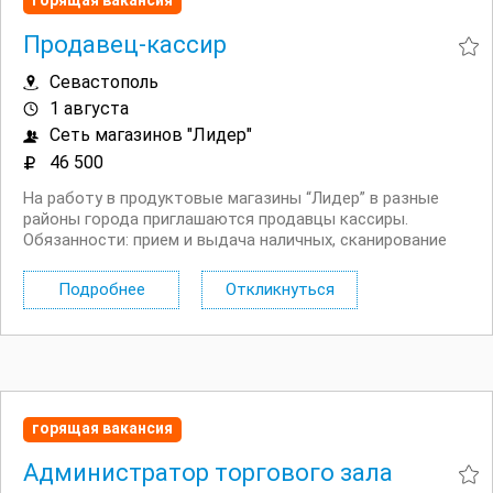
горящая вакансия
Продавец-кассир
Севастополь
1 августа
Сеть магазинов "Лидер"
46 500
На работу в продуктовые магазины “Лидер” в разные
районы города приглашаются продавцы кассиры.
Обязанности: прием и выдача наличных, сканирование
штрих кодов, выдача чеков. Требования:
коммуникабельность, вежливость. Условия: зарплата: от
Подробнее
Откликнуться
46 500...
горящая вакансия
Администратор торгового зала