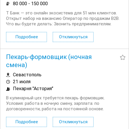
80 000 - 150 000
Т Банк — это онлайн экосистема для 51 млн клиентов.
Открыт набор на вакансию Оператор по продажам B2B.
Что вы будете делать: Звонить предпринимателям.
Будут и холодные, и горячие звонки Выявлять
потребности клиентов и подбирать нужные услуги. Мы
Подробнее
Откликнуться
действительно пытаемся помочь и быть...
Пекарь-формовщик (ночная
смена)
Севастополь
21 июля
Пекарня "Астория"
В кулинарный цех требуется пекарь формовщик.
Условия: работа в ночную смену, зарплата: по
договоренности, работа на постоянной основе.
Требования: ответственность, трудолюбие. Звонить
строго с 09.00 до 13.00 в будние...
Подробнее
Откликнуться