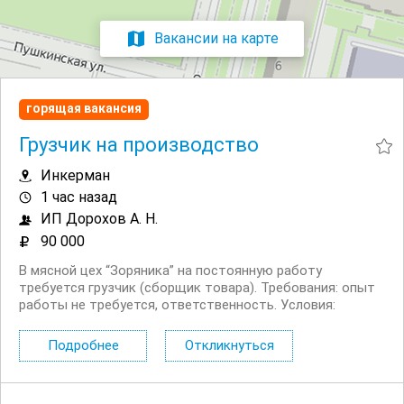
Вакансии на карте
горящая вакансия
Грузчик на производство
Инкерман
1 час назад
ИП Дорохов А. Н.
90 000
В мясной цех “Зоряника” на постоянную работу
требуется грузчик (сборщик товара). Требования: опыт
работы не требуется, ответственность. Условия:
хорошие условия труда, зарплата: от 90 000 руб/мес,
рабочий день с 07.00 18.00, на...
Подробнее
Откликнуться