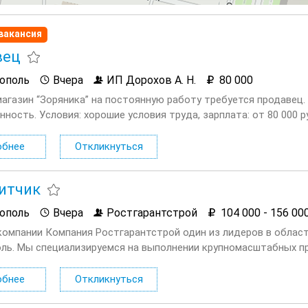
вакансия
вец
ополь
Вчера
ИП Дорохов А. Н.
80 000
магазин “Зоряника” на постоянную работу требуется продавец.
ность. Условия: хорошие условия труда, зарплата: от 80 000 ру
обнее
Откликнуться
итчик
ополь
Вчера
Ростгарантстрой
104 000 - 156 00
компании Компания Ростгарантстрой один из лидеров в област
ль. Мы специализируемся на выполнении крупномасштабных пр
ного строительства. Наша команда состоит из высококвалифи
обнее
Откликнуться