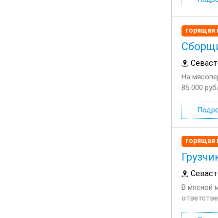
горящая 
Сборщ
Севаст
На мясопе
85 000 руб
стабильна
Подр
горящая 
Грузчи
Севаст
В мясной 
ответствен
одежды...