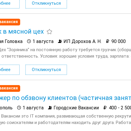
обнее
Откликнуться
вакансия
к в мясной цех
ая Головка
1 августа
ИП Дорохов А. Н.
90 000
Цех “Зоряника” на постоянную работу требуется грузчик (сбор
 ответственность. Условия: хорошие условия труда, зарплата: о
обнее
Откликнуться
вакансия
ер по обзвону клиентов (частичная заня
ополь
1 августа
Городские Вакансии
400 - 2 50
 Вакансии это IT компания, развивающая собственную рекрут
ю соискателям и работодателям находить друг друга. Работае
ли одними из лидеров в области рекрутмента. У нас интересна