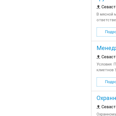
Севаст
В мясной 
ответствен
одежды...
Подр
Менед
Севаст
Условия: 
клиетнов 
Всегда до
Подр
Охран
Севаст
Охранному