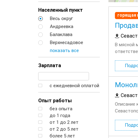
Населенный пункт
горящая 
Весь округ
Прода
Андреевка
Балаклава
Севаст
Верхнесадовое
В мясной 
показать все
ответствен
одежды...
Зарплата
Подр
Монол
с ежедневной оплатой
Севаст
Опыт работы
Описание 
без опыта
Севастопо
до 1 года
промышлен
от 1 до 2 лет
Подр
от 2 до 5 лет
более 5 лет