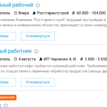
бный рабочий
ополь
Вчера
Ростгарантстрой
60 000 - 104 000
компании Компания “Ростгарантстрой”, ведущий застройщик в
и жилых и коммерческих объектов, приглашает в свою команд
нализм, надежность и стремление к качественному выполнению
обнее
Откликнуться
ый работник
ополь
4 августа
ИП Черненко А. И.
3 600 - 5 65
нную работу в кафе требуется кухонный работник. Требования
ти: осуществлять первичную обработку продуктов (овощи‚ фру
 варить‚ обжаривать), мытье полов, кухонной...
обнее
Откликнуться
вакансия
к