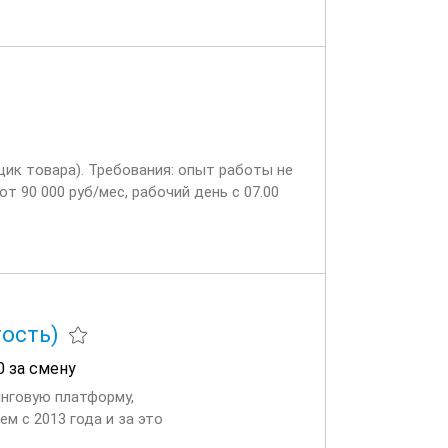
щик товара). Требования: опыт работы не
т 90 000 руб/мес, рабочий день с 07.00
тость)
0 за смену
инговую платформу,
м с 2013 года и за это
я работа, отличная команда