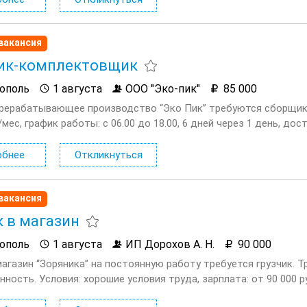
вакансия
ик-комплектовщик
ополь
1 августа
ООО "Эко-пик"
85 000
рерабатывающее производство “Эко Пик” требуются сборщики
/мес, график работы: с 06.00 до 18.00, 6 дней через 1 день, до
я занятость в дружном коллективе,...
обнее
Откликнуться
вакансия
к в магазин
ополь
1 августа
ИП Дорохов А. Н.
90 000
магазин “Зоряника” на постоянную работу требуется грузчик. 
ность. Условия: хорошие условия труда, зарплата: от 90 000 ру