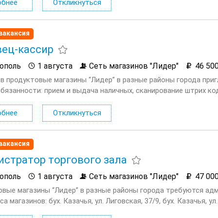
обнее
Откликнуться
вакансия
ец-кассир
ополь
1 августа
Сеть магазинов "Лидер"
46 50
 в продуктовые магазины “Лидер” в разные районы города пр
Обязанности: прием и выдача наличных, сканирование штрих ко
: коммуникабельность, вежливость. Условия: зарплата: от 46 50
обнее
Откликнуться
вакансия
стратор торгового зала
ополь
1 августа
Сеть магазинов "Лидер"
47 00
овые магазины “Лидер” в разные районы города требуются ад
са магазинов: бух. Казачья, ул. Лиговская, 37/9, бух. Казачья, ул.
19, пр т Гагарина, 17, ул. О. Кошевого, 4, пр т...