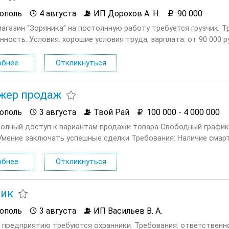
ополь
4 августа
ИП Дорохов А. Н.
90 000
магазин “Зоряника” на постоянную работу требуется грузчик. 
ность. Условия: хорошие условия труда, зарплата: от 90 000 ру
обнее
Откликнуться
жер продаж
ополь
3 августа
Твой Рай
100 000 - 4 000 000
Полный доступ к вариантам продажи товара Свободный график
Умение заключать успешные сделки Требования: Наличие смарт
делывать начало...
обнее
Откликнуться
ник
ополь
3 августа
ИП Васильев В. А.
 предприятию требуются охранники. Требования: ответственно