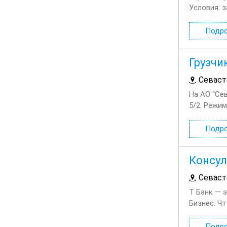
Условия: з
Подр
Грузчи
Севаст
На АО “Сев
5/2. Режим
работать. .
Подр
Консул
Севаст
Т Банк — 
Бизнес. Ч
связанные 
Подр