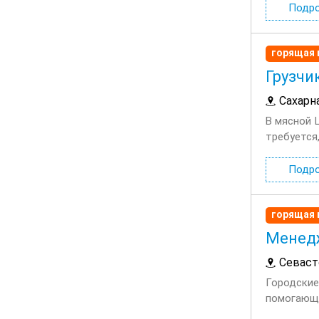
Подр
горящая 
Грузчи
Сахарн
В мясной 
требуется,
18.00 , на...
Подр
горящая 
Менедж
Севаст
Городские
помогающу
время ста