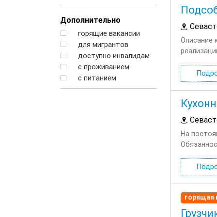
Подсо
Дополнительно
Севаст
горящие вакансии
Описание 
для мигрантов
реализаци
доступно инвалидам
профессио
с проживанием
Подр
с питанием
Кухонн
Севаст
На постоя
Обязаннос
(нарезать,
Подр
горящая 
Грузчи