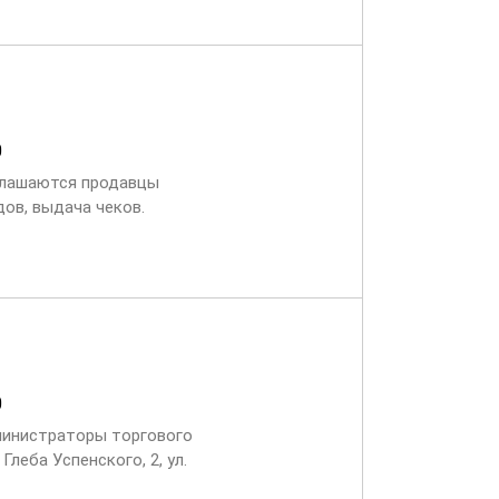
0
иглашаются продавцы
дов, выдача чеков.
0...
0
министраторы торгового
 Глеба Успенского, 2, ул.