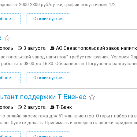
арплата: 2000 2300 руб/сутки, график посуточный: 1/2,...
обнее
Откликнуться
к
ополь
3 августа
АО Севастопольский завод напит
астопольский завод напитков” требуется грузчик. Условия: Зар
 работы: с 08.00 до 16.30. Обязанности: Погрузочно разгрузо
..
обнее
Откликнуться
ьтант поддержки Т-Бизнес
ополь
2 августа
Т-Банк
это онлайн экосистема для 51 млн клиентов. Открыт набор на
то вы будете делать: Принимать и совершать звонки юридиче
как с продуктами компании, так и с внешними факторами: гос...
обнее
Откликнуться