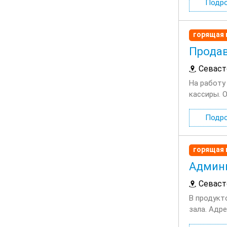
Подр
горящая 
Продав
Севаст
На работу
кассиры. 
Требования
Подр
горящая 
Админи
Севаст
В продукт
зала. Адре
Челнокова, 