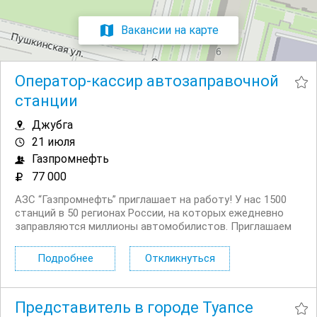
Вакансии на карте
Оператор-кассир автозаправочной
станции
Джубга
21 июля
Газпромнефть
77 000
АЗС “Газпромнефть” приглашает на работу! У нас 1500
станций в 50 регионах России, на которых ежедневно
заправляются миллионы автомобилистов. Приглашаем
на работу операторов кассиров. Работайте с
удовольствием и получайте бонусы для себя и семьи.
Подробнее
Откликнуться
Мы предлагаем: стабильность; ...
Представитель в городе Туапсе