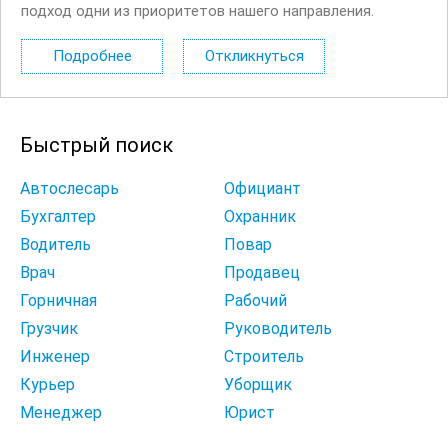
подход одни из приоритетов нашего направления.
Приглашаем Менеджеров по прямым продажам. Мы
ищем талантливых ребят, которые не боятся
Подробнее
Откликнуться
ответственности, умеют решать задачи сообща и
стремятся...
Быстрый поиск
Автослесарь
Официант
Бухгалтер
Охранник
Водитель
Повар
Врач
Продавец
Горничная
Рабочий
Грузчик
Руководитель
Инженер
Строитель
Курьер
Уборщик
Менеджер
Юрист