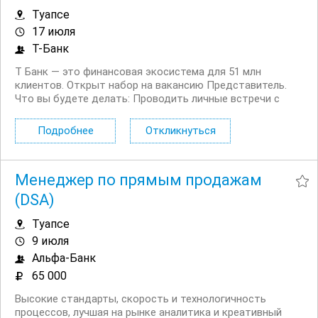
Туапсе
17 июля
Т-Банк
Т Банк — это финансовая экосистема для 51 млн
клиентов. Открыт набор на вакансию Представитель.
Что вы будете делать: Проводить личные встречи с
клиентами на удобной для них территории. Просвещать
клиентов в финансовых вопросах. Продавать
Подробнее
Откликнуться
дополнительные услуги и продукты...
Менеджер по прямым продажам
(DSA)
Туапсе
9 июля
Альфа-Банк
65 000
Высокие стандарты, скорость и технологичность
процессов, лучшая на рынке аналитика и креативный