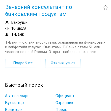
Вечерний консультант по
банковским продуктам
Вахруши
10 июля
Т-Банк
Т‑Банк — онлайн экосистема, основанная на финансовых
и лайфстайл услугах. Клиентами Т‑Банка стали 51 млн
человек по всей России. Открыт набор на вакансию
Вечерний консультант по банковским продуктам. Что вы
будете делать: Консультировать клиентов по
Подробнее
Откликнуться
депозитным продуктам на входящих звонках...
Быстрый поиск
Автослесарь
Официант
Бухгалтер
Охранник
Водитель
Повар