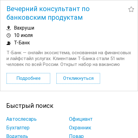
Вечерний консультант по
банковским продуктам
Вахруши
10 июля
Т-Банк
Т‑Банк — онлайн экосистема, основанная на финансовых
и лайфстайл услугах. Клиентами Т‑Банка стали 51 млн
человек по всей России. Открыт набор на вакансию
Вечерний консультант по банковским продуктам. Что вы
будете делать: Консультировать клиентов по
Подробнее
Откликнуться
депозитным продуктам на входящих звонках...
Быстрый поиск
Автослесарь
Официант
Бухгалтер
Охранник
Водитель
Повар