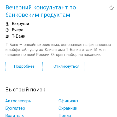
Вечерний консультант по
банковским продуктам
Вахруши
Вчера
Т-Банк
Т‑Банк — онлайн экосистема, основанная на финансовых
и лайфстайл услугах. Клиентами Т‑Банка стали 51 млн
человек по всей России. Открыт набор на вакансию
Вечерний консультант по банковским продуктам. Что вы
будете делать: Консультировать клиентов по
Подробнее
Откликнуться
депозитным продуктам на входящих звонках...
Быстрый поиск
Автослесарь
Официант
Бухгалтер
Охранник
Водитель
Повар