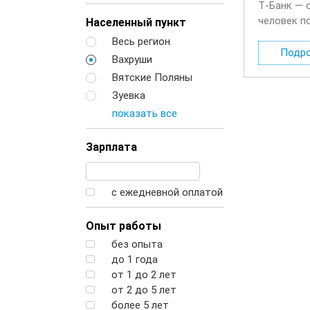
Т‑Банк — 
человек п
Населенный пункт
будете де
Весь регион
Подр
Вахруши
Вятские Поляны
Зуевка
показать все
Зарплата
с ежедневной оплатой
Опыт работы
без опыта
до 1 года
от 1 до 2 лет
от 2 до 5 лет
более 5 лет