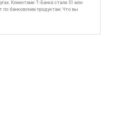
угах. Клиентами Т‑Банка стали 51 млн
т по банковским продуктам. Что вы
входящих звонках...