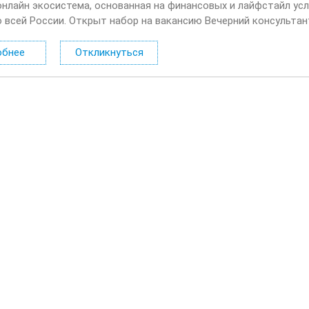
онлайн экосистема, основанная на финансовых и лайфстайл усл
о всей России. Открыт набор на вакансию Вечерний консультан
лать: Консультировать клиентов по депозитным продуктам на 
обнее
Откликнуться