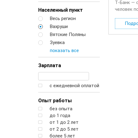
Т‑Банк — 
человек п
Населенный пункт
будете де
Весь регион
Подр
Вахруши
Вятские Поляны
Зуевка
показать все
Зарплата
с ежедневной оплатой
Опыт работы
без опыта
до 1 года
от 1 до 2 лет
от 2 до 5 лет
более 5 лет