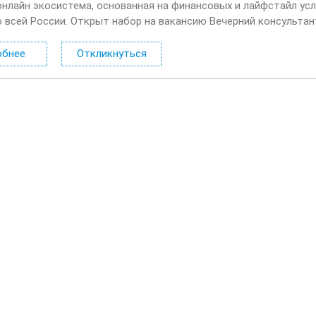
онлайн экосистема, основанная на финансовых и лайфстайл усл
о всей России. Открыт набор на вакансию Вечерний консультан
лать: Консультировать клиентов по депозитным продуктам на 
обнее
Откликнуться