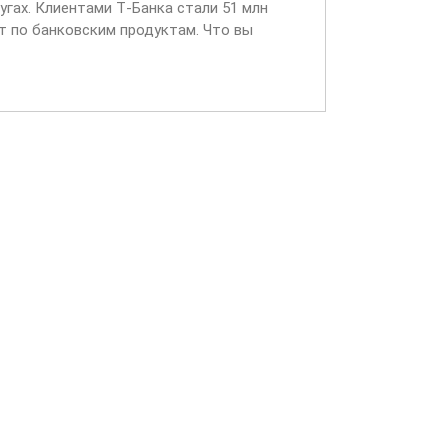
угах. Клиентами Т‑Банка стали 51 млн
т по банковским продуктам. Что вы
входящих звонках...