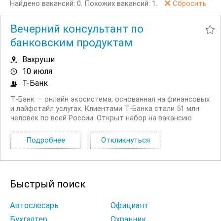
Найдено вакансий: 0.
Похожих вакансий: 1.
Сбросить
Вечерний консультант по
банковским продуктам
Вахруши
10 июля
Т-Банк
Т‑Банк — онлайн экосистема, основанная на финансовых
и лайфстайл услугах. Клиентами Т‑Банка стали 51 млн
человек по всей России. Открыт набор на вакансию
Вечерний консультант по банковским продуктам. Что вы
будете делать: Консультировать клиентов по
Подробнее
Откликнуться
депозитным продуктам на входящих звонках...
Быстрый поиск
Автослесарь
Официант
Бухгалтер
Охранник