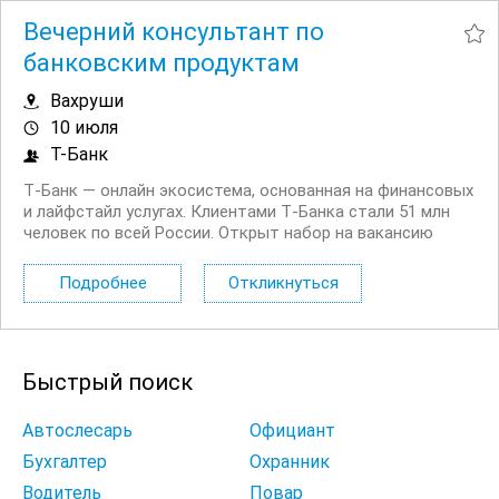
Вечерний консультант по
банковским продуктам
Вахруши
10 июля
Т-Банк
Т‑Банк — онлайн экосистема, основанная на финансовых
и лайфстайл услугах. Клиентами Т‑Банка стали 51 млн
человек по всей России. Открыт набор на вакансию
Вечерний консультант по банковским продуктам. Что вы
будете делать: Консультировать клиентов по
Подробнее
Откликнуться
депозитным продуктам на входящих звонках...
Быстрый поиск
Автослесарь
Официант
Бухгалтер
Охранник
Водитель
Повар