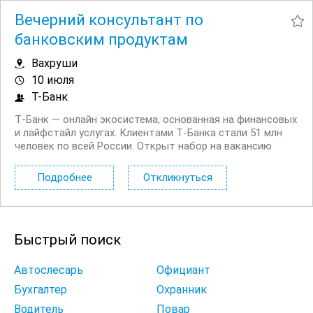
Вечерний консультант по
банковским продуктам
Вахруши
10 июля
Т-Банк
Т‑Банк — онлайн экосистема, основанная на финансовых
и лайфстайл услугах. Клиентами Т‑Банка стали 51 млн
человек по всей России. Открыт набор на вакансию
Вечерний консультант по банковским продуктам. Что вы
будете делать: Консультировать клиентов по
Подробнее
Откликнуться
депозитным продуктам на входящих звонках...
Быстрый поиск
Автослесарь
Официант
Бухгалтер
Охранник
Водитель
Повар