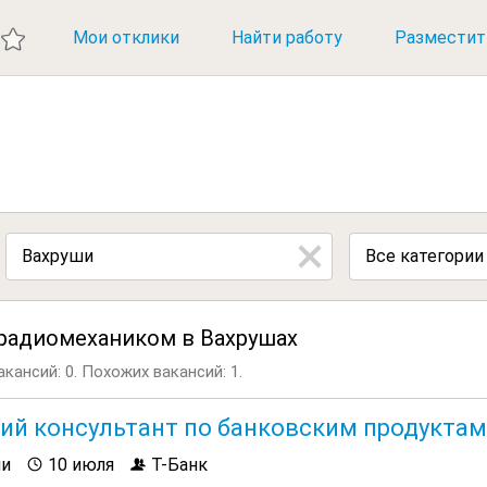
ИЕ ВАКАНСИИ
Мои отклики
Найти работу
Разместит
Все категории
 радиомехаником в Вахрушах
кансий: 0.
Похожих вакансий: 1.
ий консультант по банковским продуктам
ши
10 июля
Т-Банк