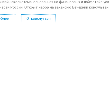
онлайн экосистема, основанная на финансовых и лайфстайл усл
о всей России. Открыт набор на вакансию Вечерний консультан
лать: Консультировать клиентов по депозитным продуктам на 
обнее
Откликнуться