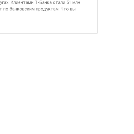
угах. Клиентами Т‑Банка стали 51 млн
т по банковским продуктам. Что вы
входящих звонках...