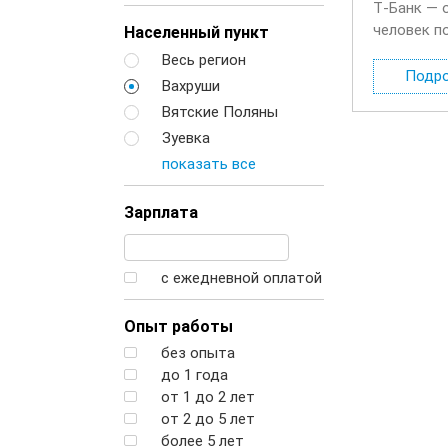
Т‑Банк — 
человек п
Населенный пункт
будете де
Весь регион
Подр
Вахруши
Вятские Поляны
Зуевка
показать все
Зарплата
с ежедневной оплатой
Опыт работы
без опыта
до 1 года
от 1 до 2 лет
от 2 до 5 лет
более 5 лет