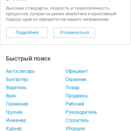
Высокие стандарты, скорость и технологичность
процессов, лучшая на рынке аналитика и креативный
подход одни из приоритетов нашего направления.
Приглашаем региональных представителей банка. Чем
предстоит заниматься: Доставлять юридическим лицам
Подробнее
Откликнуться
банковские продукты. Подписывать...
Быстрый поиск
Автослесарь
Официант
Бухгалтер
Охранник
Водитель
Повар
Врач
Продавец
Горничная
Рабочий
Грузчик
Руководитель
Инженер
Строитель
Курьер
Уборщик