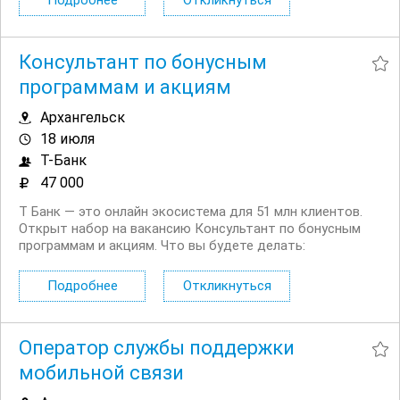
Подробнее
Откликнуться
действительно пытаемся помочь и быть...
Консультант по бонусным
программам и акциям
Архангельск
18 июля
Т-Банк
47 000
Т Банк — это онлайн экосистема для 51 млн клиентов.
Открыт набор на вакансию Консультант по бонусным
программам и акциям. Что вы будете делать:
Консультировать клиентов по вопросам начисления и
использования кэшбэка, бонусов и участия в акциях
Подробнее
Откликнуться
Помогать разобраться в условиях...
Оператор службы поддержки
мобильной связи