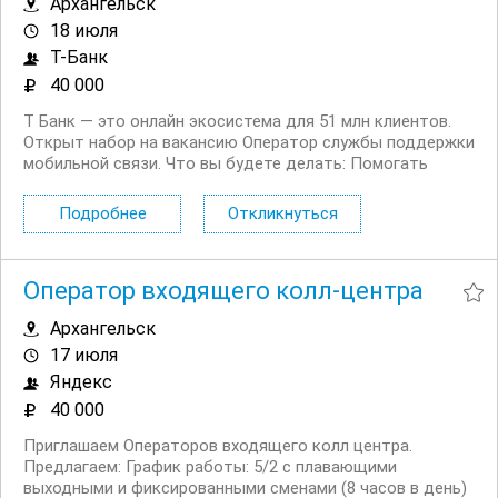
Архангельск
18 июля
Т-Банк
40 000
Т Банк — это онлайн экосистема для 51 млн клиентов.
Открыт набор на вакансию Оператор службы поддержки
мобильной связи. Что вы будете делать: Помогать
клиентам в чате и на входящих звонках по вопросам
использования мобильной связи Помогать с
Подробнее
Откликнуться
настройками мобильной связи ...
Оператор входящего колл-центра
Архангельск
17 июля
Яндекс
40 000
Приглашаем Операторов входящего колл центра.
Предлагаем: График работы: 5/2 с плавающими
выходными и фиксированными сменами (8 часов в день)