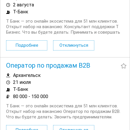
2 августа
Т-Банк
Т Банк — это онлайн экосистема для 51 млн клиентов.
Открыт набор на вакансию: Консультант поддержки Т
Бизнес. Что вы будете делать: Принимать и совершать
звонки юридическим лицам Решать возникающие
вопросы, связанные как с продуктами компании, так и с
Подробнее
Откликнуться
внешними факторами: гос....
Оператор по продажам B2B
Архангельск
21 июля
Т-Банк
80 000 - 150 000
Т Банк — это онлайн экосистема для 51 млн клиентов.
Открыт набор на вакансию Оператор по продажам B2B.
Что вы будете делать: Звонить предпринимателям.
Будут и холодные, и горячие звонки Выявлять
потребности клиентов и подбирать нужные услуги. Мы