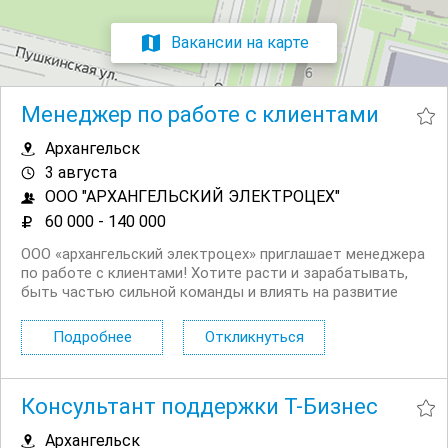
Вакансии на карте
Менеджер по работе с клиентами
Архангельск
3 августа
ООО "АРХАНГЕЛЬСКИЙ ЭЛЕКТРОЦЕХ"
60 000 - 140 000
ООО «архангельский электроцех» приглашает менеджера
по работе с клиентами! Хотите расти и зарабатывать,
быть частью сильной команды и влиять на развитие
предприятия? Мы ищем энергичного, ответственного и
нацеленного на результат специалиста, который станет
Подробнее
Откликнуться
связующим звеном между нашим...
Консультант поддержки Т-Бизнес
Архангельск