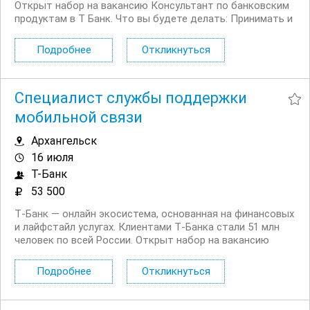
Открыт набор на вакансию Консультант по банковским
продуктам в Т Банк. Что вы будете делать: Принимать и
распределять поступающие обращения
Консультировать действующих и потенциальных
Подробнее
Откликнуться
клиентов банка по телефону и в чате Вам...
Специалист службы поддержки
мобильной связи
Архангельск
16 июля
Т-Банк
53 500
Т‑Банк — онлайн экосистема, основанная на финансовых
и лайфстайл услугах. Клиентами Т‑Банка стали 51 млн
человек по всей России. Открыт набор на вакансию
Специалист службы поддержки мобильной связи в
регионах. Что вы будете делать: Работать с
Подробнее
Откликнуться
действующими и потенциальными клиентами на...