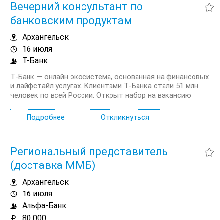
Вечерний консультант по
банковским продуктам
Архангельск
16 июля
Т-Банк
Т‑Банк — онлайн экосистема, основанная на финансовых
и лайфстайл услугах. Клиентами Т‑Банка стали 51 млн
человек по всей России. Открыт набор на вакансию
Вечерний консультант по банковским продуктам. Что вы
будете делать: Консультировать клиентов по
Подробнее
Откликнуться
депозитным продуктам на входящих звонках...
Региональный представитель
(доставка ММБ)
Архангельск
16 июля
Альфа-Банк
80 000