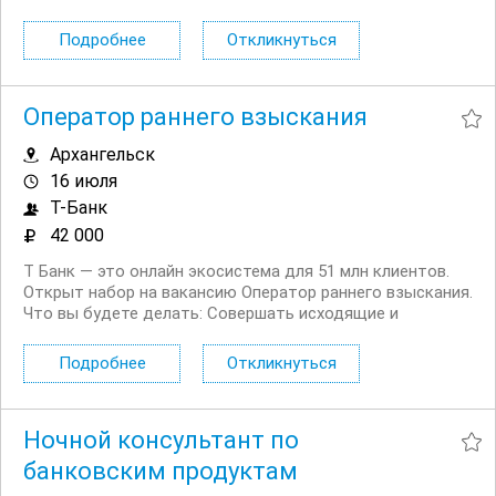
Официальное трудоустройство, полную занятость
Удалённую работу и гибкий график — 5/2 с плавающими
Подробнее
Откликнуться
выходными и фиксированными сменами...
Оператор раннего взыскания
Архангельск
16 июля
Т-Банк
42 000
Т Банк — это онлайн экосистема для 51 млн клиентов.
Открыт набор на вакансию Оператор раннего взыскания.
Что вы будете делать: Совершать исходящие и
принимать входящие звонки Вести телефонные
переговоры с должниками и их окружением Выставлять
Подробнее
Откликнуться
требование на оплату долга,...
Ночной консультант по
банковским продуктам