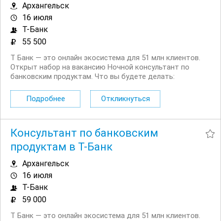
Архангельск
16 июля
Т-Банк
55 500
Т Банк — это онлайн экосистема для 51 млн клиентов.
Открыт набор на вакансию Ночной консультант по
банковским продуктам. Что вы будете делать:
Консультировать клиентов по депозитным продуктам
на входящих звонках Работать на входящих обращениях
Подробнее
Откликнуться
— заниматься поиском клиентов не нужно...
Консультант по банковским
продуктам в Т-Банк
Архангельск
16 июля
Т-Банк
59 000
Т Банк — это онлайн экосистема для 51 млн клиентов.