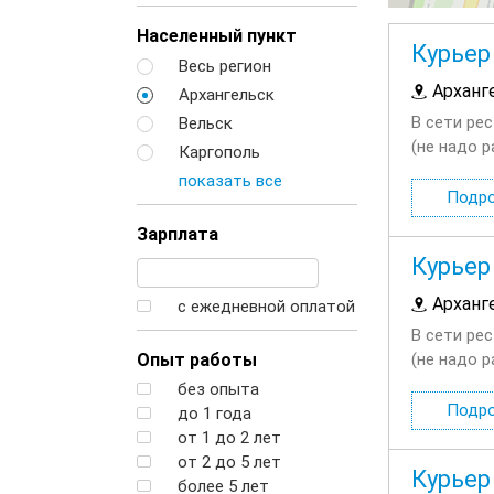
Населенный пункт
Курьер
Весь регион
Арханг
Архангельск
В сети ре
Вельск
(не надо р
Каргополь
03:00; Вы
показать все
Подр
Зарплата
Курьер
Арханг
с ежедневной оплатой
В сети ре
Опыт работы
(не надо р
03:00; Вы
без опыта
Подр
до 1 года
от 1 до 2 лет
от 2 до 5 лет
Курьер
более 5 лет