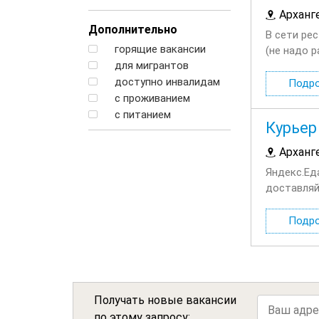
Арханг
Дополнительно
В сети ре
горящие вакансии
(не надо р
для мигрантов
03:00; Вы
доступно инвалидам
Подр
с проживанием
с питанием
Курьер
Арханг
Яндекс.Ед
доставляй
сотруднич
Подр
Получать новые вакансии
по этому запросу: