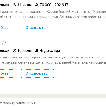
ельск
31 июля
70 000 - 202 917
сторанов открыта вакансия Курьер (пеший, мото, авто). Услов
аботать с деньгами и терминалом); Сменный график работы на в
ходные плавающие при любом графике; Доход...
обнее
Откликнуться
ельск
16 июля
Яндекс.Еда
а удобный онлайн сервис, позволяющий заказать еду из ресто
те заказы клиентам, делая их счастливее! Мы в поиске команд
ающей с сервисом Яндекс.Еда. Условия: Первая выплата поступа
обнее
Откликнуться